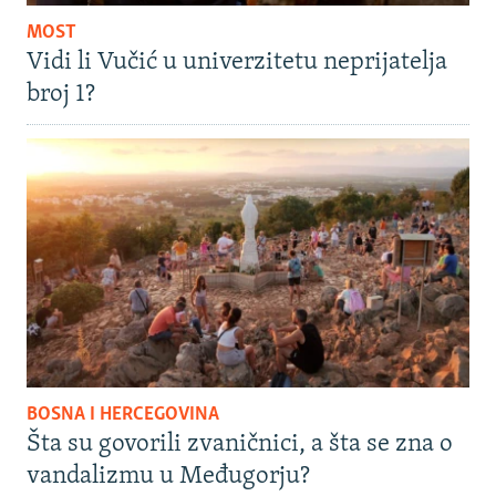
MOST
Vidi li Vučić u univerzitetu neprijatelja
broj 1?
BOSNA I HERCEGOVINA
Šta su govorili zvaničnici, a šta se zna o
vandalizmu u Međugorju?