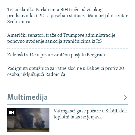
Tri poslanika Parlamenta BiH traže od visokog
predstavnika i PIC-a poseban status za Memorijalni centar
Srebrenica
Američki senatori traže od Trumpove administracije
ponovno uvođenje sankcija zvaničnicima iz RS
Zelenski stiže u prvu zvaničnu posjetu Beogradu
Podignuta optužnica za ratne zločine u Đakovici protiv 20
osoba, uključujući Radoičića
Multimedija
Vatrogasci gase požare u Srbiji, dok
toplotni talas ne jenjava