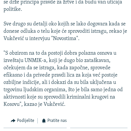
se drže principa pravde za žrtve i da budu van uticaja
ISPRIČAJ MI
politike.
DNEVNO@RSE
Sve drugo su detalji oko kojih se lako dogovara kada se
SPECIJALI RSE
donese odluka o telu koje će sprovoditi istragu, rekao je
VIŠE OD NASLOVA
Vukčević u intervjuu "Novostima".
PRATITE NAS
GENOCID U SREBRENICI
"S obzirom na to da postoji dobra polazna osnova u
POPLAVE I KLIZIŠTA U BIH 2024.
izveštaju UNMIK-a, koji je dugo bio zataškavan,
očekujem da se istraga, kada započne, sprovede
TV LIBERTY
Sve RFE/RL stranice
efikasno i da privede pravdi lica za koja već postoje
POST SCRIPTUM
ozbiljne indicije, ali i dokazi da su bila uključena u
trgovinu ljudskim organima, što je bila samo jedna od
MOJA EVROPA
aktivnosti koje su sprovodili kriminalni krugovi na
TRI DECENIJE OD RATA U BIH
Kosovu", kazao je Vukčević.
SVE KARTE DEJTONA
Podijelite
Pratite nas
NASTANAK I RASPAD JUGOSLAVIJE