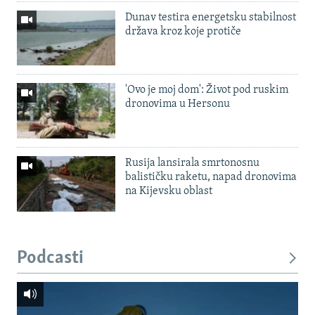
Dunav testira energetsku stabilnost
država kroz koje protiče
'Ovo je moj dom': Život pod ruskim
dronovima u Hersonu
Rusija lansirala smrtonosnu
balističku raketu, napad dronovima
na Kijevsku oblast
Podcasti