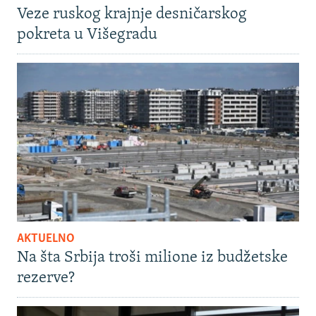
Veze ruskog krajnje desničarskog
pokreta u Višegradu
AKTUELNO
Na šta Srbija troši milione iz budžetske
rezerve?