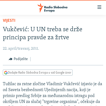
Dostupni
linkovi
Pređite
VIJESTI
na
VIJESTI
Vukčević: U UN treba se drže
glavni
BOSNA I HERCEGOVINA
sadržaj
principa pravde za žrtve
SRBIJA
Pređite
na
22. april/travanj, 2011.
KOSOVO
glavnu
CRNA GORA
Podijelite
navigaciju
Pređite
VIZUELNO
na
Dodajte Radio Slobodna Evropa u vaš Google izvor
PODCASTI
VIDEO
pretragu
Tužilac za ratne zločine Vladimir Vukčević izjavio je da
RAT U UKRAJINI
FOTOGALERIJE
od Saveta bezbednosti Ujedinjenih nacija, koji je
KINA NA BALKANU
INFOGRAFIKE
primio predlog Srbije za međunarodnu istragu pod
okriljem UN za slučaj "trgovine organima", očekuje da
RSE PRIČE IZ SVIJETA