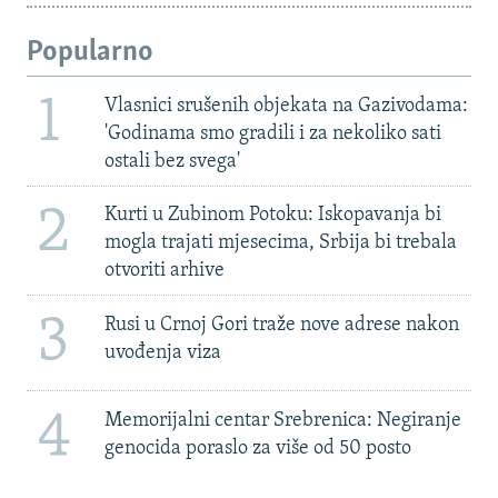
Popularno
1
Vlasnici srušenih objekata na Gazivodama:
'Godinama smo gradili i za nekoliko sati
ostali bez svega'
2
Kurti u Zubinom Potoku: Iskopavanja bi
mogla trajati mjesecima, Srbija bi trebala
otvoriti arhive
3
Rusi u Crnoj Gori traže nove adrese nakon
uvođenja viza
4
Memorijalni centar Srebrenica: Negiranje
genocida poraslo za više od 50 posto