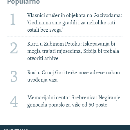
Popularno
1
Vlasnici srušenih objekata na Gazivodama:
'Godinama smo gradili i za nekoliko sati
ostali bez svega'
2
Kurti u Zubinom Potoku: Iskopavanja bi
mogla trajati mjesecima, Srbija bi trebala
otvoriti arhive
3
Rusi u Crnoj Gori traže nove adrese nakon
uvođenja viza
4
Memorijalni centar Srebrenica: Negiranje
genocida poraslo za više od 50 posto