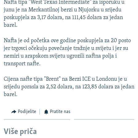
Nafta tipa "West Texas Intermediate" za isporuku u
ISPRIČAJ MI
junu je na Merkantilnoj berzi u Njujorku u srijedu
DNEVNO@RSE
poskupjela za 3,17 dolara, na 111,45 dolara za jedan
barel.
SPECIJALI RSE
VIŠE OD NASLOVA
Nafta je od početka ove godine poskupjela za 20 posto
PRATITE NAS
jer trgovci očekuju povećanje tražnje u svijetu i jer su
GENOCID U SREBRENICI
nemiri u arapskom svijetu ugrozili naftna polja i
POPLAVE I KLIZIŠTA U BIH 2024.
transport nafte.
TV LIBERTY
Sve RFE/RL stranice
Cijena nafte tipa "Brent" na Berzi ICE u Londonu je u
POST SCRIPTUM
srijedu porasla za 2,52 dolara, na 123,85 dolara za jedan
barel.
MOJA EVROPA
TRI DECENIJE OD RATA U BIH
Podijelite
Pratite nas
SVE KARTE DEJTONA
NASTANAK I RASPAD JUGOSLAVIJE
Više priča