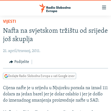
Dostupni
linkovi
Pređite
VIJESTI
na
VIJESTI
Nafta na svjetskom tržištu od srijede
glavni
BOSNA I HERCEGOVINA
sadržaj
još skuplja
SRBIJA
Pređite
na
21. april/travanj, 2011.
KOSOVO
glavnu
CRNA GORA
Podijelite
navigaciju
Pređite
VIZUELNO
na
Dodajte Radio Slobodna Evropa u vaš Google izvor
PODCASTI
VIDEO
pretragu
Cijena nafte je u srijedu u Njujorku porasla na iznad 111
RAT U UKRAJINI
FOTOGALERIJE
dolara za jedan barel jer je dolar oslabio i jer je došlo
KINA NA BALKANU
INFOGRAFIKE
do iznenadnog smanjenja proizvodnje nafte u SAD.
RSE PRIČE IZ SVIJETA