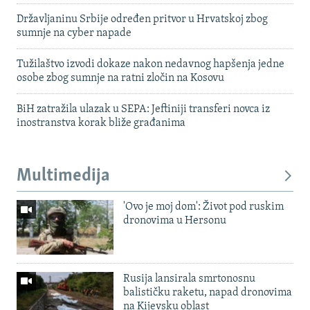
Državljaninu Srbije određen pritvor u Hrvatskoj zbog
sumnje na cyber napade
Tužilaštvo izvodi dokaze nakon nedavnog hapšenja jedne
osobe zbog sumnje na ratni zločin na Kosovu
BiH zatražila ulazak u SEPA: Jeftiniji transferi novca iz
inostranstva korak bliže građanima
Multimedija
'Ovo je moj dom': Život pod ruskim
dronovima u Hersonu
Rusija lansirala smrtonosnu
balističku raketu, napad dronovima
na Kijevsku oblast