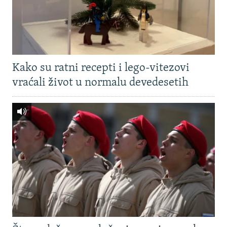
Kako su ratni recepti i lego-vitezovi
vraćali život u normalu devedesetih