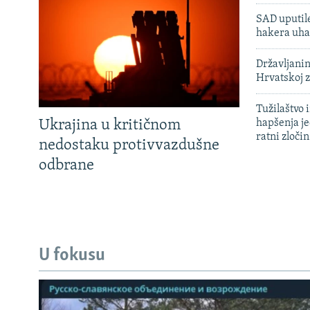
SAD uputile
hakera uha
Državljanin
Hrvatskoj 
Tužilaštvo
Ukrajina u kritičnom
hapšenja j
ratni zloči
nedostaku protivvazdušne
odbrane
U fokusu