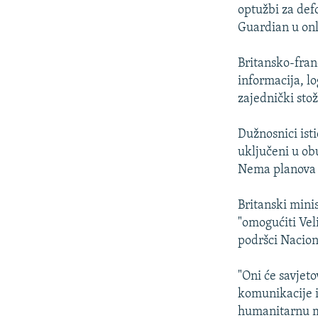
ISPRIČAJ MI
optužbi za defo
DNEVNO@RSE
Guardian u onl
SPECIJALI RSE
Britansko-fran
VIŠE OD NASLOVA
informacija, lo
zajednički sto
GENOCID U SREBRENICI
POPLAVE I KLIZIŠTA U BIH 2024.
Dužnosnici isti
uključeni u ob
TV LIBERTY
Nema planova d
POST SCRIPTUM
Britanski mini
MOJA EVROPA
"omogućiti Veli
TRI DECENIJE OD RATA U BIH
podršci Nacion
SVE KARTE DEJTONA
"Oni će savjet
NASTANAK I RASPAD JUGOSLAVIJE
komunikacije i 
humanitarnu me