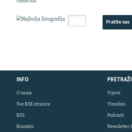
Pratite nas
Pratite nas
INFO
PRETRAŽI
O nama
Vijesti
Sve RSE stranice
Vizuelno
PRATITE NAS
RSS
Podcasti
Kontakti
Newsletter