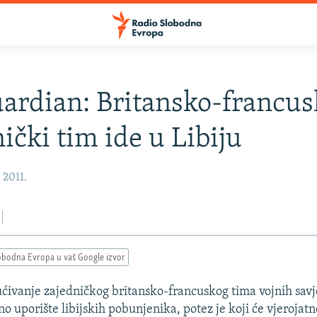
ardian: Britansko-francus
nički tim ide u Libiju
, 2011.
obodna Evropa u vaš Google izvor
ćivanje zajedničkog britansko-francuskog tima vojnih savj
o uporište libijskih pobunjenika, potez je koji će vjerojatn