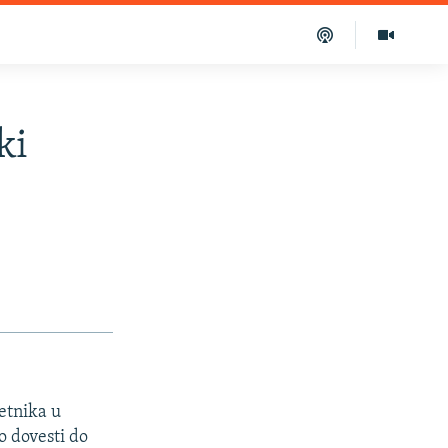
ki
etnika u
o dovesti do