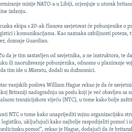
rmiranje misije NATO-a u Libiji, ocjenjuje u utorak britans
ine izdanju.
cuska ekipa s 20-ak članova savjetovat će pobunjenike o p
gistici i komunikacijama. Kao naznaka ozbiljnosti poteza, t
žer, doznaje Guardian.
ču da je tim sastavljen od savjetnika, a ne instruktora, te da
uku ili naoružavanje pobunjenika, odnosno u planiranje voj
a tim ide u Misratu, dodali su dužnosnici.
star vanjskih poslova William Hague rekao je da će savjetni
koj Britaniji nadogradnju na poslu koji je već obavljen sa s
alnom tranzicijskom vijeću (NTC), u tome kako bolje zaštitit
ovati NTC o tome kako unaprijediti vojnu organizacijsku str
logistiku, uključujući kako najbolje raspodijeliti pomoć i i
dicinsku pomoć", rekao je Hague, dodajući da će britansk