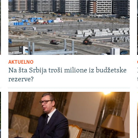
AKTUELNO
Na šta Srbija troši milione iz budžetske
rezerve?