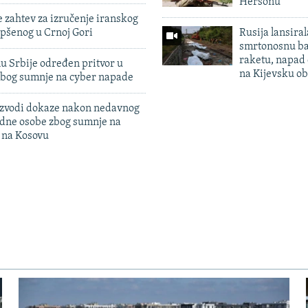
Hersonu
 zahtev za izručenje iranskog
pšenog u Crnoj Gori
Rusija lansiral
smrtonosnu ba
raketu, napad
u Srbije određen pritvor u
na Kijevsku ob
zbog sumnje na cyber napade
 izvodi dokaze nakon nedavnog
edne osobe zbog sumnje na
n na Kosovu