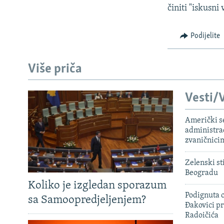
činiti "iskusni v
Podijelite
Više priča
Vesti/V
Američki s
administra
zvaničnici
Zelenski st
Beogradu
Koliko je izgledan sporazum
Podignuta o
sa Samoopredjeljenjem?
Đakovici pr
Radoičića