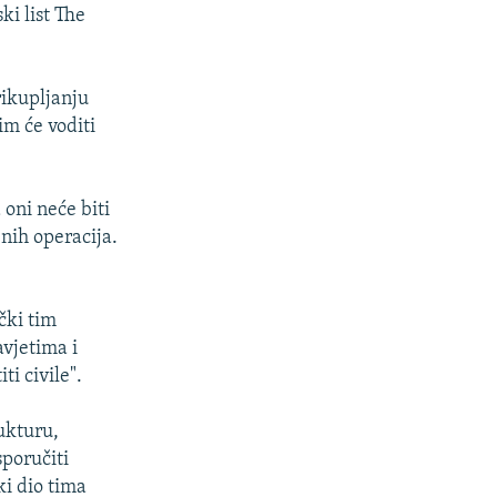
ki list The
rikupljanju
im će voditi
 oni neće biti
nih operacija.
čki tim
avjetima i
i civile".
ukturu,
sporučiti
i dio tima