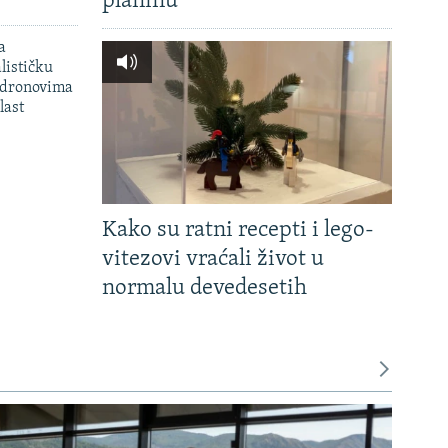
planinu'
a
lističku
 dronovima
last
Kako su ratni recepti i lego-
vitezovi vraćali život u
normalu devedesetih