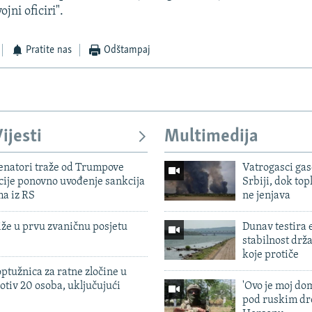
ojni oficiri".
Pratite nas
Odštampaj
ijesti
Multimedija
enatori traže od Trumpove
Vatrogasci gas
cije ponovno uvođenje sankcija
Srbiji, dok topl
ma iz RS
ne jenjava
iže u prvu zvaničnu posjetu
Dunav testira
stabilnost drž
koje protiče
ptužnica za ratne zločine u
otiv 20 osoba, uključujući
'Ovo je moj dom
pod ruskim dr