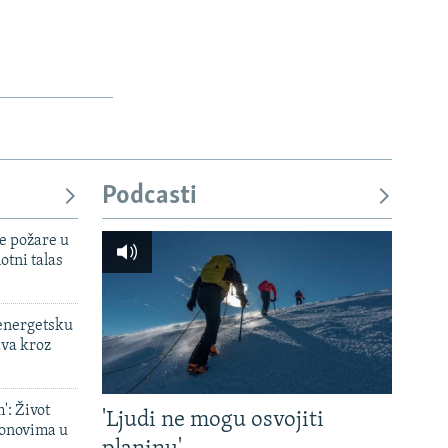
Podcasti
e požare u
otni talas
 energetsku
ava kroz
': Život
'Ljudi ne mogu osvojiti
onovima u