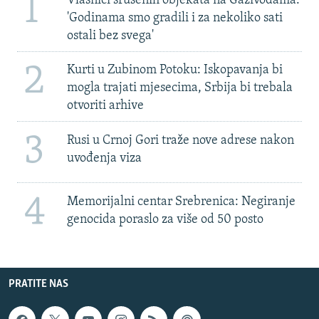
1
Vlasnici srušenih objekata na Gazivodama:
'Godinama smo gradili i za nekoliko sati
ostali bez svega'
2
Kurti u Zubinom Potoku: Iskopavanja bi
mogla trajati mjesecima, Srbija bi trebala
otvoriti arhive
3
Rusi u Crnoj Gori traže nove adrese nakon
uvođenja viza
4
Memorijalni centar Srebrenica: Negiranje
genocida poraslo za više od 50 posto
PRATITE NAS