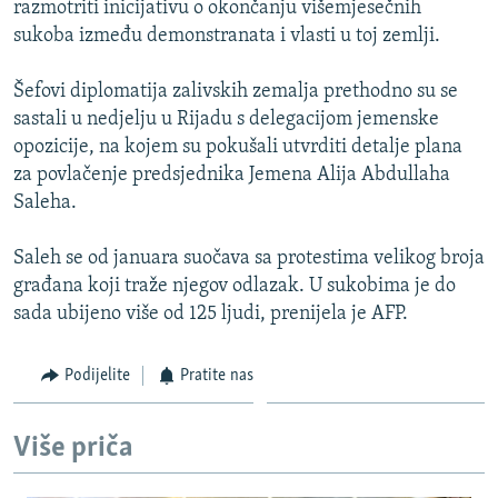
razmotriti inicijativu o okončanju višemjesečnih
ISPRIČAJ MI
sukoba između demonstranata i vlasti u toj zemlji.
DNEVNO@RSE
Šefovi diplomatija zalivskih zemalja prethodno su se
SPECIJALI RSE
sastali u nedjelju u Rijadu s delegacijom jemenske
VIŠE OD NASLOVA
opozicije, na kojem su pokušali utvrditi detalje plana
PRATITE NAS
za povlačenje predsjednika Jemena Alija Abdullaha
GENOCID U SREBRENICI
Saleha.
POPLAVE I KLIZIŠTA U BIH 2024.
Saleh se od januara suočava sa protestima velikog broja
TV LIBERTY
Sve RFE/RL stranice
građana koji traže njegov odlazak. U sukobima je do
POST SCRIPTUM
sada ubijeno više od 125 ljudi, prenijela je AFP.
MOJA EVROPA
Podijelite
Pratite nas
TRI DECENIJE OD RATA U BIH
SVE KARTE DEJTONA
Više priča
NASTANAK I RASPAD JUGOSLAVIJE