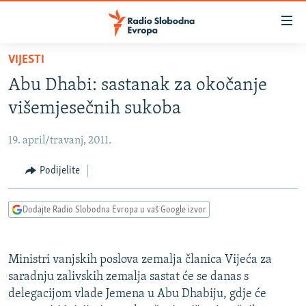
Dostupni
linkovi
Pređite
VIJESTI
na
VIJESTI
Abu Dhabi: sastanak za okočanje
glavni
BOSNA I HERCEGOVINA
sadržaj
višemjesečnih sukoba
SRBIJA
Pređite
na
19. april/travanj, 2011.
KOSOVO
glavnu
CRNA GORA
Podijelite
navigaciju
Pređite
VIZUELNO
na
Dodajte Radio Slobodna Evropa u vaš Google izvor
PODCASTI
VIDEO
pretragu
RAT U UKRAJINI
FOTOGALERIJE
Ministri vanjskih poslova zemalja članica Vijeća za
KINA NA BALKANU
INFOGRAFIKE
saradnju zalivskih zemalja sastat će se danas s
delegacijom vlade Jemena u Abu Dhabiju, gdje će
RSE PRIČE IZ SVIJETA