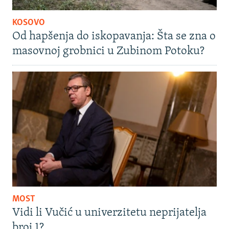
KOSOVO
Od hapšenja do iskopavanja: Šta se zna o
masovnoj grobnici u Zubinom Potoku?
MOST
Vidi li Vučić u univerzitetu neprijatelja
broj 1?