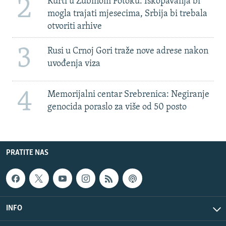
2
Kurti u Zubinom Potoku: Iskopavanja bi
mogla trajati mjesecima, Srbija bi trebala
otvoriti arhive
3
Rusi u Crnoj Gori traže nove adrese nakon
uvođenja viza
4
Memorijalni centar Srebrenica: Negiranje
genocida poraslo za više od 50 posto
PRATITE NAS
INFO