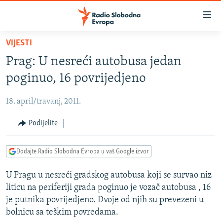
Dostupni
linkovi
Pređite
VIJESTI
na
VIJESTI
Prag: U nesreći autobusa jedan
glavni
BOSNA I HERCEGOVINA
sadržaj
poginuo, 16 povrijedjeno
SRBIJA
Pređite
na
18. april/travanj, 2011.
KOSOVO
glavnu
CRNA GORA
Podijelite
navigaciju
Pređite
VIZUELNO
na
Dodajte Radio Slobodna Evropa u vaš Google izvor
PODCASTI
VIDEO
pretragu
U Pragu u nesreći gradskog autobusa koji se survao niz
RAT U UKRAJINI
FOTOGALERIJE
liticu na periferiji grada poginuo je vozač autobusa , 16
KINA NA BALKANU
INFOGRAFIKE
je putnika povrijedjeno. Dvoje od njih su prevezeni u
bolnicu sa teškim povredama.
RSE PRIČE IZ SVIJETA