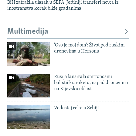
BiH zatražila ulazak u SEPA: Jeftiniji transferi novca iz
inostranstva korak bliže građanima
Multimedija
'Ovo je moj dom': Život pod ruskim
dronovima u Hersonu
Rusija lansirala smrtonosnu
balističku raketu, napad dronovima
na Kijevsku oblast
Vodostaj reka u Srbiji