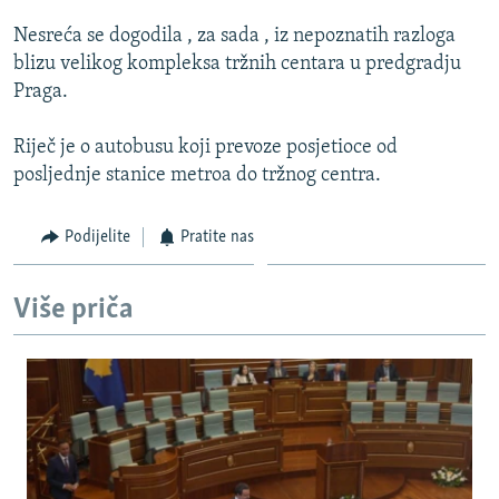
ISPRIČAJ MI
Nesreća se dogodila , za sada , iz nepoznatih razloga
DNEVNO@RSE
blizu velikog kompleksa tržnih centara u predgradju
Praga.
SPECIJALI RSE
VIŠE OD NASLOVA
Riječ je o autobusu koji prevoze posjetioce od
PRATITE NAS
posljednje stanice metroa do tržnog centra.
GENOCID U SREBRENICI
POPLAVE I KLIZIŠTA U BIH 2024.
Podijelite
Pratite nas
TV LIBERTY
Sve RFE/RL stranice
POST SCRIPTUM
Više priča
MOJA EVROPA
TRI DECENIJE OD RATA U BIH
SVE KARTE DEJTONA
NASTANAK I RASPAD JUGOSLAVIJE