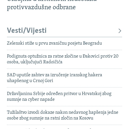
protivvazdušne odbrane
Vesti/Vijesti
Zelenski stiže u prvu zvaničnu posjetu Beogradu
Podignuta optužnica za ratne zločine u Đakovici protiv 20
osoba, uključujući Radoičića
SAD uputile zahtev za izručenje iranskog hakera
uhapšenog u Crnoj Gori
Državljaninu Srbije određen pritvor u Hrvatskoj zbog
sumnje na cyber napade
Tužilaštvo izvodi dokaze nakon nedavnog hapšenja jedne
osobe zbog sumnje na ratni zločin na Kosovu