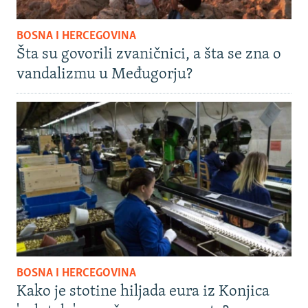
BOSNA I HERCEGOVINA
Šta su govorili zvaničnici, a šta se zna o
vandalizmu u Međugorju?
BOSNA I HERCEGOVINA
Kako je stotine hiljada eura iz Konjica