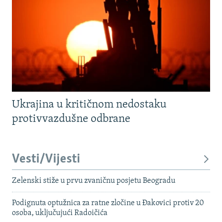
Ukrajina u kritičnom nedostaku
protivvazdušne odbrane
Vesti/Vijesti
Zelenski stiže u prvu zvaničnu posjetu Beogradu
Podignuta optužnica za ratne zločine u Đakovici protiv 20
osoba, uključujući Radoičića