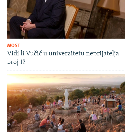
MOST
Vidi li Vučić u univerzitetu neprijatelja
broj 1?