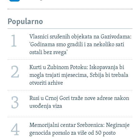
Popularno
1
Vlasnici srušenih objekata na Gazivodama:
'Godinama smo gradili i za nekoliko sati
ostali bez svega'
2
Kurti u Zubinom Potoku: Iskopavanja bi
mogla trajati mjesecima, Srbija bi trebala
otvoriti arhive
3
Rusi u Crnoj Gori traže nove adrese nakon
uvođenja viza
4
Memorijalni centar Srebrenica: Negiranje
genocida poraslo za više od 50 posto