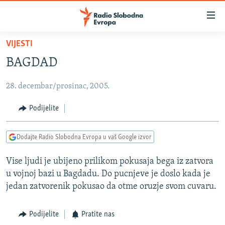
Dostupni
linkovi
Pređite
VIJESTI
na
VIJESTI
BAGDAD
glavni
BOSNA I HERCEGOVINA
sadržaj
28. decembar/prosinac, 2005.
SRBIJA
Pređite
na
KOSOVO
Podijelite
glavnu
CRNA GORA
navigaciju
Dodajte Radio Slobodna Evropa u vaš Google izvor
Pređite
VIZUELNO
na
Vise ljudi je ubijeno prilikom pokusaja bega iz zatvora
PODCASTI
VIDEO
pretragu
u vojnoj bazi u Bagdadu. Do pucnjeve je doslo kada je
RAT U UKRAJINI
FOTOGALERIJE
jedan zatvorenik pokusao da otme oruzje svom cuvaru.
KINA NA BALKANU
INFOGRAFIKE
Podijelite
Pratite nas
RSE PRIČE IZ SVIJETA