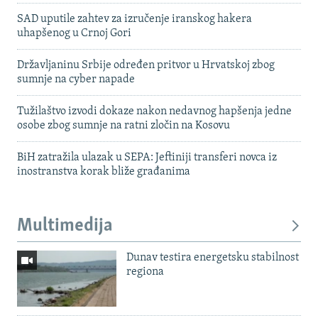
SAD uputile zahtev za izručenje iranskog hakera
uhapšenog u Crnoj Gori
Državljaninu Srbije određen pritvor u Hrvatskoj zbog
sumnje na cyber napade
Tužilaštvo izvodi dokaze nakon nedavnog hapšenja jedne
osobe zbog sumnje na ratni zločin na Kosovu
BiH zatražila ulazak u SEPA: Jeftiniji transferi novca iz
inostranstva korak bliže građanima
Multimedija
Dunav testira energetsku stabilnost
regiona