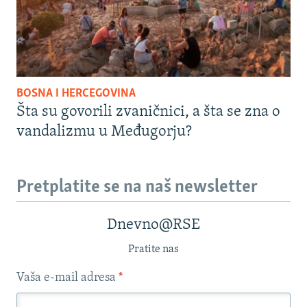
BOSNA I HERCEGOVINA
Šta su govorili zvaničnici, a šta se zna o
vandalizmu u Međugorju?
Pretplatite se na naš newsletter
Dnevno@RSE
Pratite nas
Vaša e-mail adresa
*