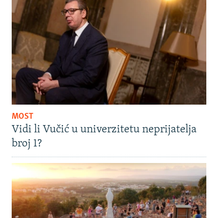
MOST
Vidi li Vučić u univerzitetu neprijatelja
broj 1?