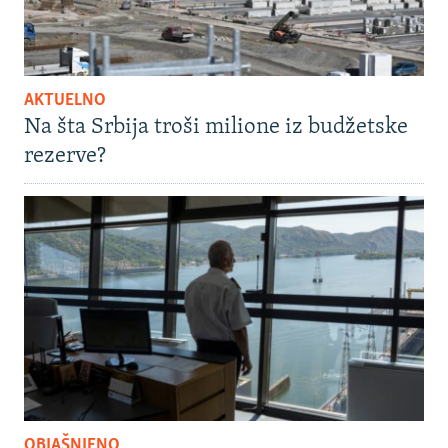
AKTUELNO
Na šta Srbija troši milione iz budžetske
rezerve?
OBJAŠNJENO