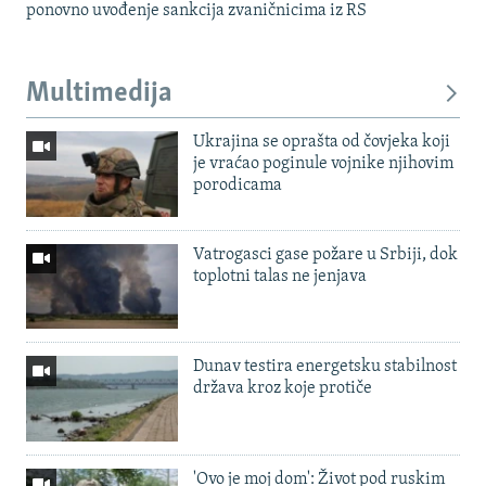
ponovno uvođenje sankcija zvaničnicima iz RS
Multimedija
Ukrajina se oprašta od čovjeka koji
je vraćao poginule vojnike njihovim
porodicama
Vatrogasci gase požare u Srbiji, dok
toplotni talas ne jenjava
Dunav testira energetsku stabilnost
država kroz koje protiče
'Ovo je moj dom': Život pod ruskim