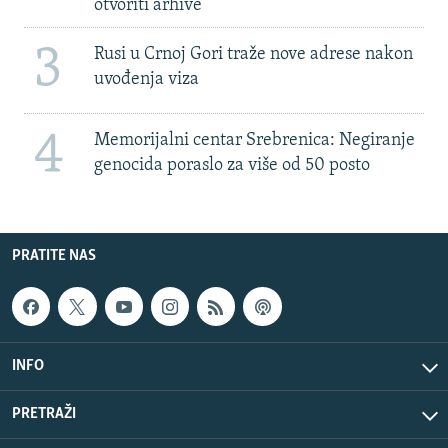
otvoriti arhive
3
Rusi u Crnoj Gori traže nove adrese nakon
uvođenja viza
4
Memorijalni centar Srebrenica: Negiranje
genocida poraslo za više od 50 posto
PRATITE NAS
INFO
PRETRAŽI