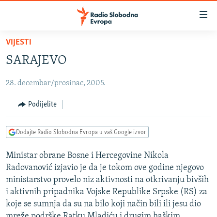
Dostupni
linkovi
Pređite
VIJESTI
na
VIJESTI
SARAJEVO
glavni
BOSNA I HERCEGOVINA
sadržaj
28. decembar/prosinac, 2005.
SRBIJA
Pređite
na
KOSOVO
Podijelite
glavnu
CRNA GORA
navigaciju
Dodajte Radio Slobodna Evropa u vaš Google izvor
Pređite
VIZUELNO
na
Ministar obrane Bosne i Hercegovine Nikola
PODCASTI
VIDEO
pretragu
Radovanović izjavio je da je tokom ove godine njegovo
RAT U UKRAJINI
FOTOGALERIJE
ministarstvo provelo niz aktivnosti na otkrivanju bivših
KINA NA BALKANU
i aktivnih pripadnika Vojske Republike Srpske (RS) za
INFOGRAFIKE
koje se sumnja da su na bilo koji način bili ili jesu dio
RSE PRIČE IZ SVIJETA
mreže podrške Ratku Mladiću i drugim haškim