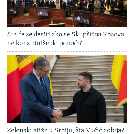
Šta će se desiti ako se Skupština Kosova
ne konstituiše do ponoći?
Zelenski stiže u Srbiju, šta Vučić dobija?