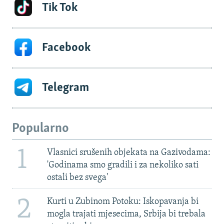
Tik Tok
Facebook
Telegram
Popularno
1
Vlasnici srušenih objekata na Gazivodama:
'Godinama smo gradili i za nekoliko sati
ostali bez svega'
2
Kurti u Zubinom Potoku: Iskopavanja bi
mogla trajati mjesecima, Srbija bi trebala