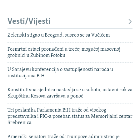
Vesti/Vijesti
Zelenski stigao u Beograd, susreo se sa Vučićem
Posmrtni ostaci pronađeni u trećoj mogućoj masovnoj
grobnici u Zubinom Potoku
U Sarajevu konferencija o zastupljenosti naroda u
institucijama BiH
Konstitutivna sjednica nastavlja se u subotu, ustavni rok za
Skupštinu Kosova završava u ponoć
Tri poslanika Parlamenta BiH traže od visokog
predstavnika i PIC-a poseban status za Memorijalni centar
Srebrenica
Američki senatori traže od Trumpove administracije