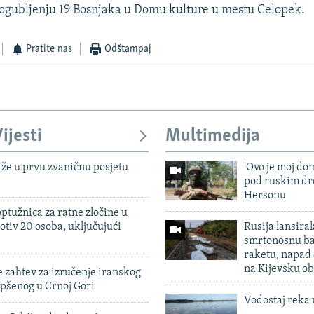
ogubljenju 19 Bosnjaka u Domu kulture u mestu Celopek.
Pratite nas
Odštampaj
ijesti
Multimedija
iže u prvu zvaničnu posjetu
'Ovo je moj dom
pod ruskim dr
Hersonu
ptužnica za ratne zločine u
otiv 20 osoba, uključujući
Rusija lansiral
smrtonosnu ba
raketu, napad
na Kijevsku ob
 zahtev za izručenje iranskog
pšenog u Crnoj Gori
Vodostaj reka 