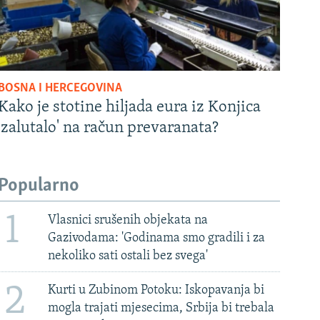
BOSNA I HERCEGOVINA
Kako je stotine hiljada eura iz Konjica
'zalutalo' na račun prevaranata?
Popularno
1
Vlasnici srušenih objekata na
Gazivodama: 'Godinama smo gradili i za
nekoliko sati ostali bez svega'
2
Kurti u Zubinom Potoku: Iskopavanja bi
mogla trajati mjesecima, Srbija bi trebala