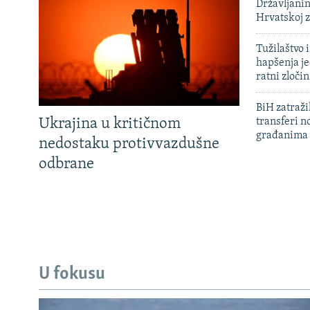
Državljanin
Hrvatskoj 
Tužilaštvo
hapšenja j
ratni zloči
BiH zatražil
Ukrajina u kritičnom
transferi n
građanima
nedostaku protivvazdušne
odbrane
U fokusu