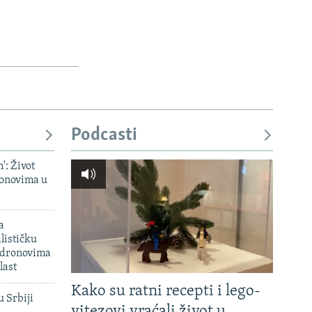
Podcasti
': Život
onovima u
a
lističku
 dronovima
last
Kako su ratni recepti i lego-
u Srbiji
vitezovi vraćali život u