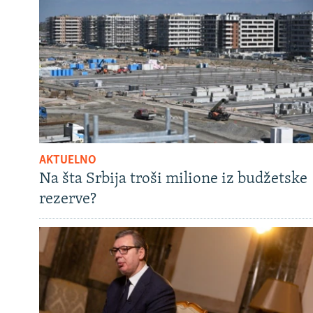
AKTUELNO
Na šta Srbija troši milione iz budžetske
rezerve?