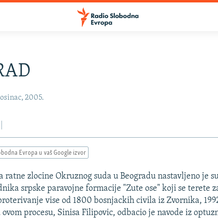
RAD
osinac, 2005.
obodna Evropa u vaš Google izvor
 ratne zlocine Okruznog suda u Beogradu nastavljeno je s
dnika srpske paravojne formacije "Zute ose" koji se terete z
roterivanje vise od 1800 bosnjackih civila iz Zvornika, 199
 ovom procesu, Sinisa Filipovic, odbacio je navode iz optuzn