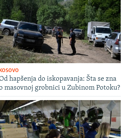
KOSOVO
Od hapšenja do iskopavanja: Šta se zna
o masovnoj grobnici u Zubinom Potoku?