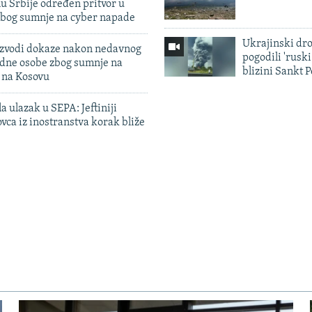
u Srbije određen pritvor u
zbog sumnje na cyber napade
Ukrajinski dr
 izvodi dokaze nakon nedavnog
pogodili 'rusk
edne osobe zbog sumnje na
blizini Sankt 
n na Kosovu
a ulazak u SEPA: Jeftiniji
ovca iz inostranstva korak bliže