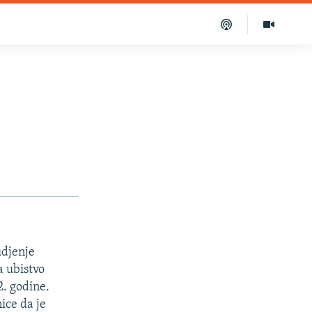
udjenje
a ubistvo
2. godine.
ice da je