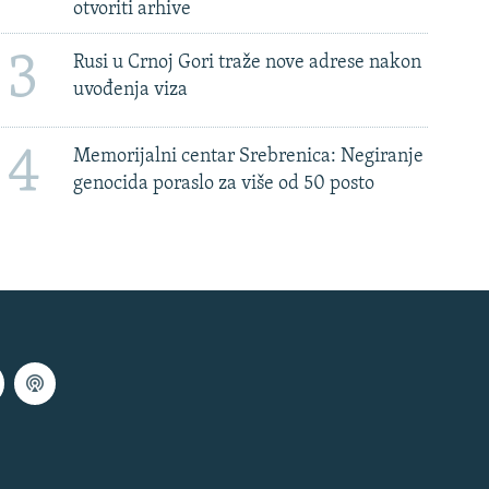
otvoriti arhive
3
Rusi u Crnoj Gori traže nove adrese nakon
uvođenja viza
4
Memorijalni centar Srebrenica: Negiranje
genocida poraslo za više od 50 posto