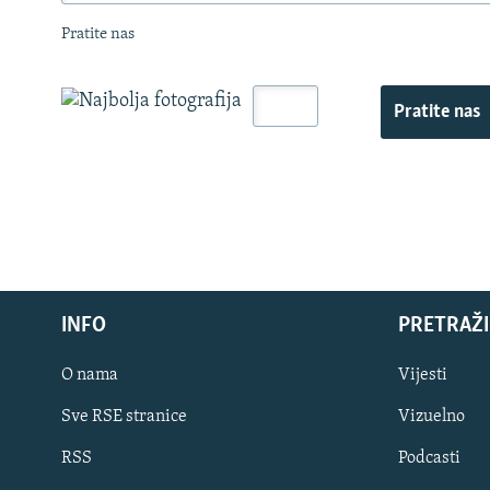
Pratite nas
Pratite nas
INFO
PRETRAŽI
O nama
Vijesti
Sve RSE stranice
Vizuelno
PRATITE NAS
RSS
Podcasti