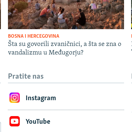
BOSNA I HERCEGOVINA
Šta su govorili zvaničnici, a šta se zna o
vandalizmu u Međugorju?
Pratite nas
Instagram
YouTube