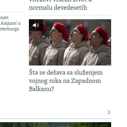
normalu devedesetih
onovi
i Amazon' u
Peterburga
Šta se dešava sa služenjem
vojnog roka na Zapadnom
Balkanu?