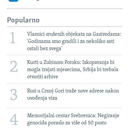
Popularno
1
Vlasnici srušenih objekata na Gazivodama:
'Godinama smo gradili i za nekoliko sati
ostali bez svega'
2
Kurti u Zubinom Potoku: Iskopavanja bi
mogla trajati mjesecima, Srbija bi trebala
otvoriti arhive
3
Rusi u Crnoj Gori traže nove adrese nakon
uvođenja viza
4
Memorijalni centar Srebrenica: Negiranje
genocida poraslo za više od 50 posto