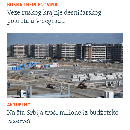
BOSNA I HERCEGOVINA
Veze ruskog krajnje desničarskog
pokreta u Višegradu
AKTUELNO
Na šta Srbija troši milione iz budžetske
rezerve?