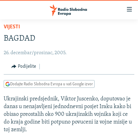
Dostupni
linkovi
Pređite
VIJESTI
na
VIJESTI
BAGDAD
glavni
BOSNA I HERCEGOVINA
sadržaj
26. decembar/prosinac, 2005.
SRBIJA
Pređite
na
KOSOVO
Podijelite
glavnu
CRNA GORA
navigaciju
Dodajte Radio Slobodna Evropa u vaš Google izvor
Pređite
VIZUELNO
na
Ukrajinski predsjednik, Viktor Juscenko, doputovao je
PODCASTI
VIDEO
pretragu
danas u nenajavljeni jednodnevni posjet Iraku kako bi
RAT U UKRAJINI
FOTOGALERIJE
obisao preostalih oko 900 ukrajinskih vojnika koji ce
KINA NA BALKANU
do kraja godine biti potpuno povuceni iz vojne misije u
INFOGRAFIKE
toj zemlji.
RSE PRIČE IZ SVIJETA