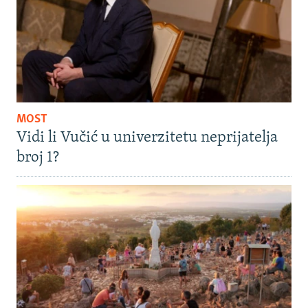
MOST
Vidi li Vučić u univerzitetu neprijatelja
broj 1?