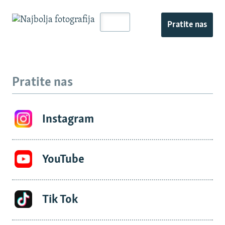
Pratite nas
Pratite nas
Instagram
YouTube
Tik Tok