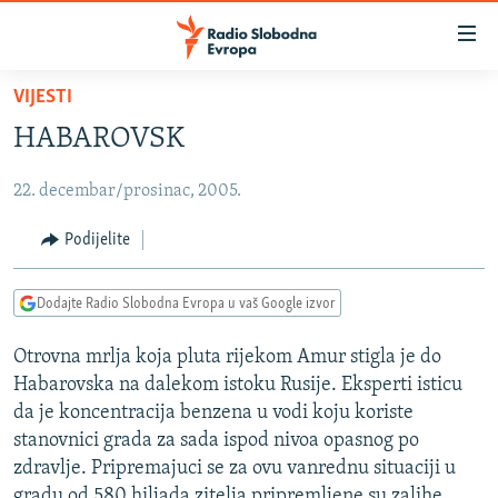
Dostupni
linkovi
Pređite
VIJESTI
na
VIJESTI
HABAROVSK
glavni
BOSNA I HERCEGOVINA
sadržaj
22. decembar/prosinac, 2005.
SRBIJA
Pređite
na
KOSOVO
Podijelite
glavnu
CRNA GORA
navigaciju
Dodajte Radio Slobodna Evropa u vaš Google izvor
Pređite
VIZUELNO
na
Otrovna mrlja koja pluta rijekom Amur stigla je do
PODCASTI
VIDEO
pretragu
Habarovska na dalekom istoku Rusije. Eksperti isticu
RAT U UKRAJINI
FOTOGALERIJE
da je koncentracija benzena u vodi koju koriste
KINA NA BALKANU
stanovnici grada za sada ispod nivoa opasnog po
INFOGRAFIKE
zdravlje. Pripremajuci se za ovu vanrednu situaciji u
RSE PRIČE IZ SVIJETA
gradu od 580 hiljada zitelja pripremljene su zalihe