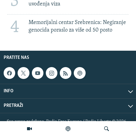
3
uvođenja viza
4
Memorijalni centar Srebrenica: Negiranje
genocida poraslo za više od 50 posto
PRATITE NAS
INFO
PRETRAŽI
Sva prava zadržana. Radio Free Europe / Radio Liberty © 2026
RFE/RL, Inc.