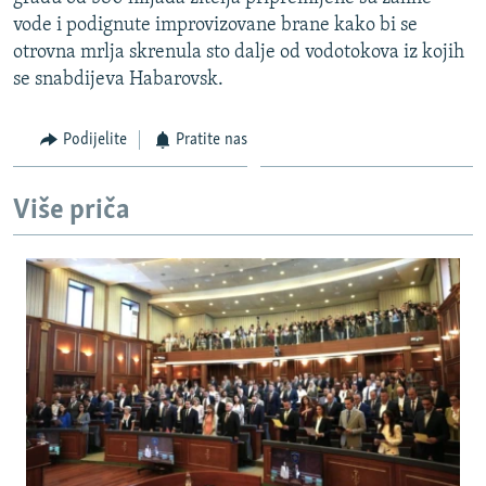
ISPRIČAJ MI
vode i podignute improvizovane brane kako bi se
otrovna mrlja skrenula sto dalje od vodotokova iz kojih
DNEVNO@RSE
se snabdijeva Habarovsk.
SPECIJALI RSE
VIŠE OD NASLOVA
Podijelite
Pratite nas
PRATITE NAS
GENOCID U SREBRENICI
Više priča
POPLAVE I KLIZIŠTA U BIH 2024.
TV LIBERTY
Sve RFE/RL stranice
POST SCRIPTUM
MOJA EVROPA
TRI DECENIJE OD RATA U BIH
SVE KARTE DEJTONA
NASTANAK I RASPAD JUGOSLAVIJE