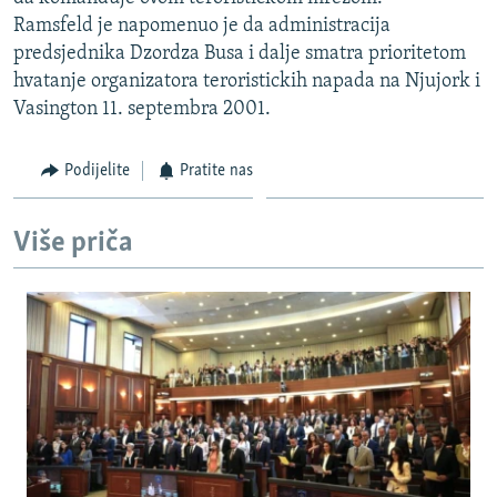
ISPRIČAJ MI
Ramsfeld je napomenuo je da administracija
predsjednika Dzordza Busa i dalje smatra prioritetom
DNEVNO@RSE
hvatanje organizatora teroristickih napada na Njujork i
SPECIJALI RSE
Vasington 11. septembra 2001.
VIŠE OD NASLOVA
PRATITE NAS
Podijelite
Pratite nas
GENOCID U SREBRENICI
POPLAVE I KLIZIŠTA U BIH 2024.
Više priča
TV LIBERTY
Sve RFE/RL stranice
POST SCRIPTUM
MOJA EVROPA
TRI DECENIJE OD RATA U BIH
SVE KARTE DEJTONA
NASTANAK I RASPAD JUGOSLAVIJE