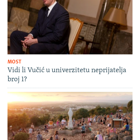
MOST
Vidi li Vučić u univerzitetu neprijatelja
broj 1?