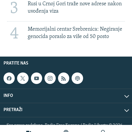
3
Rusi u Crnoj Gori traže nove adrese nakon
uvođenja viza
4
Memorijalni centar Srebrenica: Negiranje
genocida poraslo za više od 50 posto
PRATITE NAS
INFO
PRETRAŽI
Sva prava zadržana. Radio Free Europe / Radio Liberty © 2026
RFE/RL, Inc.