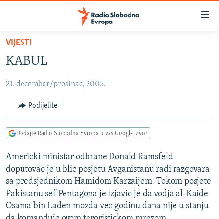
Dostupni
linkovi
Pređite
VIJESTI
na
VIJESTI
KABUL
glavni
BOSNA I HERCEGOVINA
sadržaj
21. decembar/prosinac, 2005.
SRBIJA
Pređite
na
KOSOVO
Podijelite
glavnu
CRNA GORA
navigaciju
Dodajte Radio Slobodna Evropa u vaš Google izvor
Pređite
VIZUELNO
na
Americki ministar odbrane Donald Ramsfeld
PODCASTI
VIDEO
pretragu
doputovao je u blic posjetu Avganistanu radi razgovara
RAT U UKRAJINI
FOTOGALERIJE
sa predsjednikom Hamidom Karzaijem. Tokom posjete
KINA NA BALKANU
Pakistanu sef Pentagona je izjavio je da vodja al-Kaide
INFOGRAFIKE
Osama bin Laden mozda vec godinu dana nije u stanju
RSE PRIČE IZ SVIJETA
da komanduje ovom teroristickom mrezom.