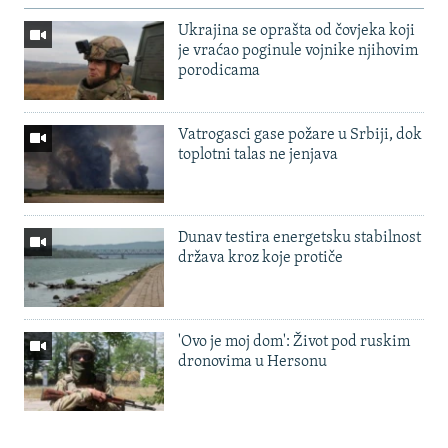
Ukrajina se oprašta od čovjeka koji
je vraćao poginule vojnike njihovim
porodicama
Vatrogasci gase požare u Srbiji, dok
toplotni talas ne jenjava
Dunav testira energetsku stabilnost
država kroz koje protiče
'Ovo je moj dom': Život pod ruskim
dronovima u Hersonu