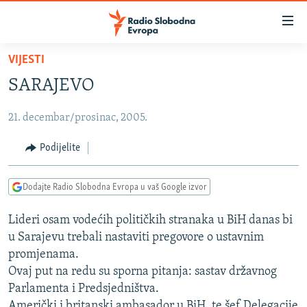
Dostupni
linkovi
Pređite
VIJESTI
na
VIJESTI
SARAJEVO
glavni
BOSNA I HERCEGOVINA
sadržaj
21. decembar/prosinac, 2005.
SRBIJA
Pređite
na
KOSOVO
Podijelite
glavnu
CRNA GORA
navigaciju
Dodajte Radio Slobodna Evropa u vaš Google izvor
Pređite
VIZUELNO
na
Lideri osam vodećih političkih stranaka u BiH danas bi
PODCASTI
VIDEO
pretragu
u Sarajevu trebali nastaviti pregovore o ustavnim
RAT U UKRAJINI
FOTOGALERIJE
promjenama.
KINA NA BALKANU
Ovaj put na redu su sporna pitanja: sastav državnog
INFOGRAFIKE
Parlamenta i Predsjedništva.
RSE PRIČE IZ SVIJETA
Američki i britanski ambasador u BiH, te šef Delegacije