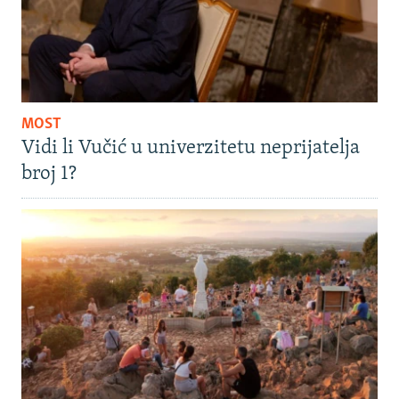
MOST
Vidi li Vučić u univerzitetu neprijatelja
broj 1?