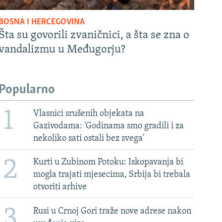
BOSNA I HERCEGOVINA
Šta su govorili zvaničnici, a šta se zna o
vandalizmu u Međugorju?
Popularno
1
Vlasnici srušenih objekata na
Gazivodama: 'Godinama smo gradili i za
nekoliko sati ostali bez svega'
2
Kurti u Zubinom Potoku: Iskopavanja bi
mogla trajati mjesecima, Srbija bi trebala
otvoriti arhive
3
Rusi u Crnoj Gori traže nove adrese nakon