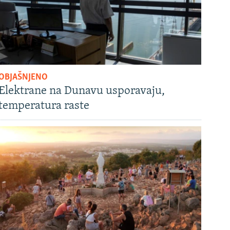
OBJAŠNJENO
Elektrane na Dunavu usporavaju,
temperatura raste