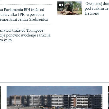
'Ovo je moj dom
pod ruskim dr
ka Parlamenta BiH traže od
Hersonu
edstavnika i PIC-a poseban
emorijalni centar Srebrenica
enatori traže od Trumpove
cije ponovno uvođenje sankcija
ma iz RS