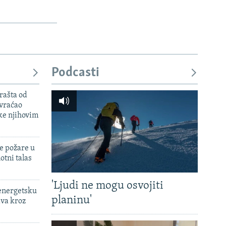
Podcasti
rašta od
 vraćao
ke njihovim
e požare u
otni talas
'Ljudi ne mogu osvojiti
 energetsku
planinu'
ava kroz