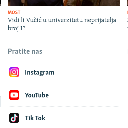
MOST
Vidi li Vučić u univerzitetu neprijatelja
?
broj 1?
Pratite nas
Instagram
YouTube
Tik Tok