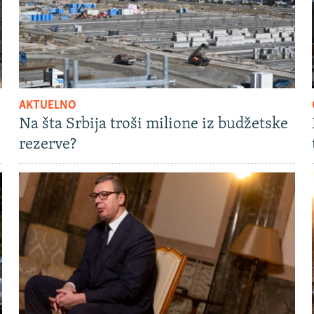
AKTUELNO
Na šta Srbija troši milione iz budžetske
rezerve?