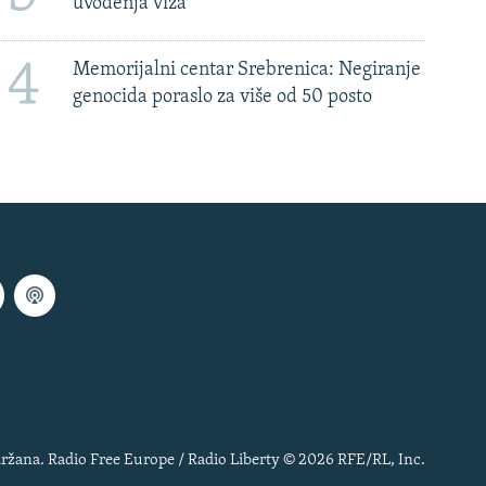
uvođenja viza
4
Memorijalni centar Srebrenica: Negiranje
genocida poraslo za više od 50 posto
ržana. Radio Free Europe / Radio Liberty © 2026 RFE/RL, Inc.