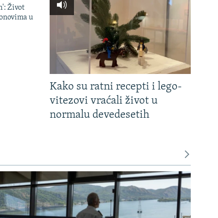
': Život
onovima u
Kako su ratni recepti i lego-
vitezovi vraćali život u
normalu devedesetih