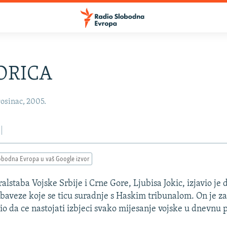
ORICA
osinac, 2005.
obodna Evropa u vaš Google izvor
lstaba Vojske Srbije i Crne Gore, Ljubisa Jokic, izjavio je 
 obaveze koje se ticu suradnje s Haskim tribunalom. On je z
io da ce nastojati izbjeci svako mijesanje vojske u dnevnu p