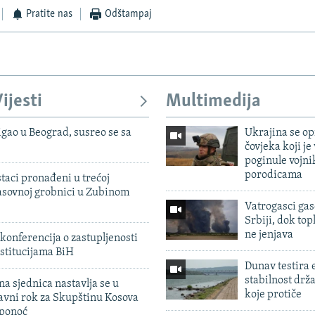
Pratite nas
Odštampaj
ijesti
Multimedija
igao u Beograd, susreo se sa
Ukrajina se op
čovjeka koji je
poginule vojni
porodicama
taci pronađeni u trećoj
sovnoj grobnici u Zubinom
Vatrogasci gas
Srbiji, dok topl
ne jenjava
konferencija o zastupljenosti
stitucijama BiH
Dunav testira
stabilnost drž
na sjednica nastavlja se u
koje protiče
avni rok za Skupštinu Kosova
 ponoć