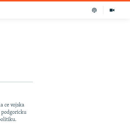
da ce vojska
a podgoricku
olitiku.