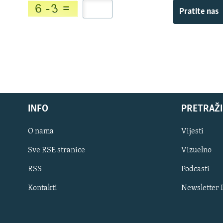
Pratite nas
INFO
PRETRAŽI
O nama
Vijesti
Sve RSE stranice
Vizuelno
PRATITE NAS
RSS
Podcasti
Kontakti
Newsletter
Sve RFE/RL stranice