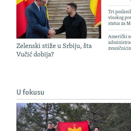
Tri poslani
visokog pr
status za M
Američki s
administra
Zelenski stiže u Srbiju, šta
zvaničnici
Vučić dobija?
U fokusu