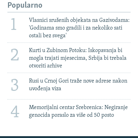
Popularno
1
Vlasnici srušenih objekata na Gazivodama:
'Godinama smo gradili i za nekoliko sati
ostali bez svega'
2
Kurti u Zubinom Potoku: Iskopavanja bi
mogla trajati mjesecima, Srbija bi trebala
otvoriti arhive
3
Rusi u Crnoj Gori traže nove adrese nakon
uvođenja viza
4
Memorijalni centar Srebrenica: Negiranje
genocida poraslo za više od 50 posto