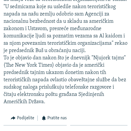
ISPRIČAJ MI
"U sedmicama koje su usledile nakon terorističkog
napada na našu zemlju odobrio sam Agenciji za
DNEVNO@RSE
nacionalnu bezbednost da u skladu sa američkim
SPECIJALI RSE
zakonom i Ustavom, presreće međunarodne
komunikacije ljudi sa poznatim vezama sa Al kaidom i
VIŠE OD NASLOVA
PRATITE NAS
sa njom povezanim terorističkim organizacijama" rekao
GENOCID U SREBRENICI
je predsednik Buš u obraćanju naciji.
To je objavio dan nakon što je dnevnijk "Njujork tajms"
POPLAVE I KLIZIŠTA U BIH 2024.
(The New York Times) objavio da je američki
TV LIBERTY
Sve RFE/RL stranice
predsednik tajnim ukazom donetim nakon tih
POST SCRIPTUM
terorističkih napada ovlastio obaveštajne službe da bez
sudskog naloga prisluškuju telefonske razgovore i
MOJA EVROPA
čitaju elektronsku poštu građana Sjedinjenih
TRI DECENIJE OD RATA U BIH
Američkih Država.
SVE KARTE DEJTONA
Podijelite
Pratite nas
NASTANAK I RASPAD JUGOSLAVIJE