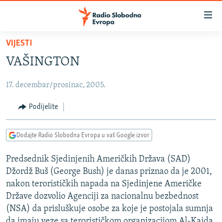
Dostupni
linkovi
Pređite
VIJESTI
na
VIJESTI
VAŠINGTON
glavni
BOSNA I HERCEGOVINA
sadržaj
17. decembar/prosinac, 2005.
SRBIJA
Pređite
na
KOSOVO
Podijelite
glavnu
CRNA GORA
navigaciju
Dodajte Radio Slobodna Evropa u vaš Google izvor
Pređite
VIZUELNO
na
Predsednik Sjedinjenih Američkih Država (SAD)
PODCASTI
VIDEO
pretragu
Džordž Buš (George Bush) je danas priznao da je 2001,
RAT U UKRAJINI
FOTOGALERIJE
nakon terorističkih napada na Sjedinjene Američke
KINA NA BALKANU
Države dozvolio Agenciji za nacionalnu bezbednost
INFOGRAFIKE
(NSA) da prisluškuje osobe za koje je postojala sumnja
RSE PRIČE IZ SVIJETA
da imaju veze sa terorističkom organizacijom Al-Kaida.