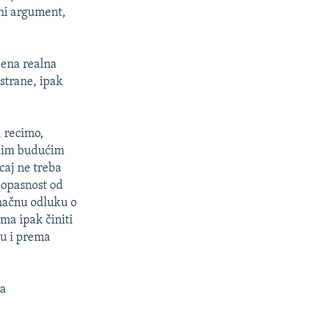
ini argument,
njena realna
 strane, ipak
, recimo,
ekim budućim
icaj ne treba
i opasnost od
onačnu odluku o
ma ipak činiti
tu i prema
na