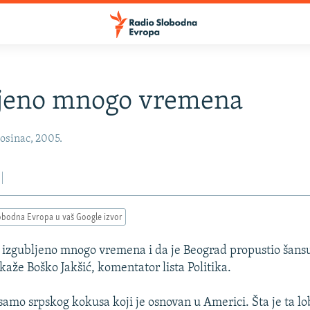
ljeno mnogo vremena
osinac, 2005.
obodna Evropa u vaš Google izvor
e izgubljeno mnogo vremena i da je Beograd propustio šans
 kaže Boško Jakšić, komentator lista Politika.
samo srpskog kokusa koji je osnovan u Americi. Šta je ta lo