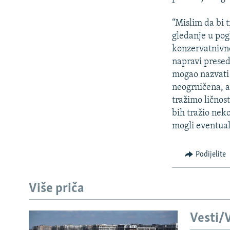
“Mislim da bi 
gledanje u pog
konzervatnivno
napravi presed
mogao nazvati 
neogrničena, a 
tražimo ličnos
bih tražio nek
mogli eventual
Podijelite
Više priča
Vesti/V