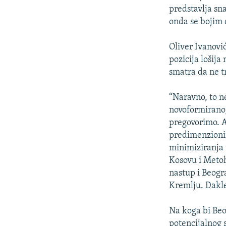
predstavlja sn
onda se bojim 
Oliver Ivanović
pozicija lošija
smatra da ne t
“Naravno, to n
novoformiranog
pregovorimo. Al
predimenzionir
minimiziranja 
Kosovu i Metoh
nastup i Beogr
Kremlju. Dakle
Na koga bi Beo
potencijalnog 