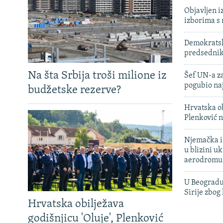
Objavljen i
izborima s
Demokratski
predsedni
Na šta Srbija troši milione iz
Šef UN-a za
pogubio na
budžetske rezerve?
Hrvatska ob
Plenković n
Njemačka is
u blizini u
aerodromu
U Beogradu
Sirije zbog
Hrvatska obilježava
godišnjicu 'Oluje', Plenković