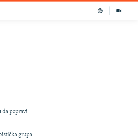
u da popravi
bistička grupa