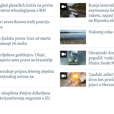
zgled glasačkih listića na prvim
Rusija lansiral
 novim tehnologijama u BiH
smrtonosnu ba
raketu, napad
na Kijevsku ob
 savez Kosova traži poziciju
ka
Vodostaj reka 
 ljudska prava: Iran od marta
jmanje 56 osoba
Ukrajinski dr
ilježava godišnjicu 'Oluje',
pogodili 'rusk
ajavio nova prava za branitelje
blizini Sankt 
tražuje prijavu letećeg objekta
'Ljudski safari
krajinskog aviona na
dron lovi prod
pijaci u Herso
 uhapšena dvojica državljana
 krijumčarenja migranta u EU