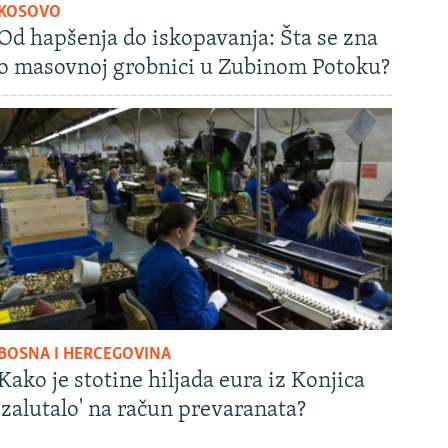
KOSOVO
Od hapšenja do iskopavanja: Šta se zna
o masovnoj grobnici u Zubinom Potoku?
BOSNA I HERCEGOVINA
Kako je stotine hiljada eura iz Konjica
'zalutalo' na račun prevaranata?