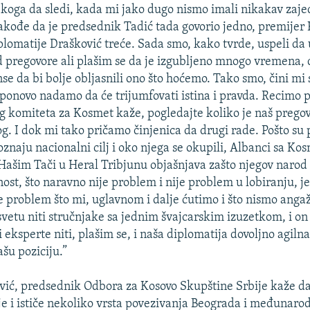
 koga da sledi, kada mi jako dugo nismo imali nikakav zajed
akođe da je predsednik Tadić tada govorio jedno, premijer
iplomatije Drašković treće. Sada smo, kako tvrde, uspeli da
 pregovore ali plašim se da je izgubljeno mnogo vremena, 
e da bi bolje obljasnili ono što hoćemo. Tako smo, čini mi 
e ponovo nadamo da će trijumfovati istina i pravda. Recimo
 komiteta za Kosmet kaže, pogledajte koliko je naš prego
vog. I dok mi tako pričamo činjenica da drugi rade. Pošto su
znaju nacionalni cilj i oko njega se okupili, Albanci sa Ko
 Hašim Tači u Heral Tribjunu objašnjava zašto njegov narod
ost, što naravno nije problem i nije problem u lobiranju, je
je problem što mi, uglavnom i dalje ćutimo i što nismo anga
vetu niti stručnjake sa jednim švajcarskim izuzetkom, i on 
eksperte niti, plašim se, i naša diplomatija dovoljno agilna
šu poziciju.”
ić, predsednik Odbora za Kosovo Skupštine Srbije kaže da
je i ističe nekoliko vrsta povezivanja Beograda i međunaro