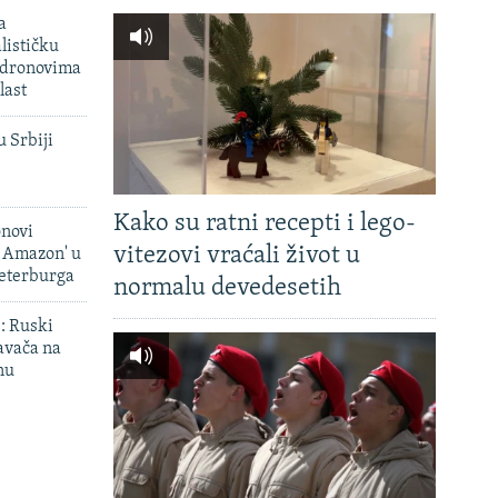
a
lističku
 dronovima
last
u Srbiji
Kako su ratni recepti i lego-
onovi
vitezovi vraćali život u
i Amazon' u
Peterburga
normalu devedesetih
': Ruski
avača na
nu