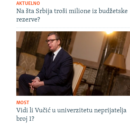
AKTUELNO
Na šta Srbija troši milione iz budžetske
rezerve?
MOST
Vidi li Vučić u univerzitetu neprijatelja
broj 1?