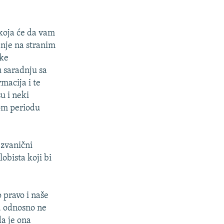
 koja će da vam
anje na stranim
ške
u saradnju sa
macija i te
u i neki
nom periodu
 zvanični
obista koji bi
 pravo i naše
u, odnosno ne
a je ona