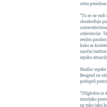
ovim povodom
“Tu se ne radi
obezbeđuje pis
univerzitetima,
orijentacije. 
svojim pandanim
kako se korist
naučni institut
srpsku situaci
Nosilac srpske
Beograd ne osl
poduprli pozic
“Očigledno je 
istorijsko pra
na tako jaku k