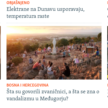
OBJAŠNJENO
Elektrane na Dunavu usporavaju,
temperatura raste
BOSNA I HERCEGOVINA
Šta su govorili zvaničnici, a šta se zna o
vandalizmu u Međugorju?