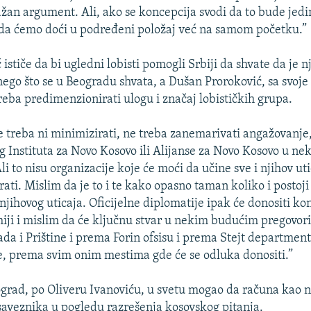
ažan argument. Ali, ako se koncepcija svodi da to bude jed
da ćemo doći u podređeni položaj već na samom početku.”
 ističe da bi ugledni lobisti pomogli Srbiji da shvate da je 
 nego što se u Beogradu shvata, a Dušan Proroković, sa svoje
reba predimenzionirati ulogu i značaj lobističkih grupa.
e treba ni minimizirati, ne treba zanemarivati angažovanje
 Instituta za Novo Kosovo ili Alijanse za Novo Kosovo u n
i to nisu organizacije koje će moći da učine sve i njihov ut
ati. Mislim da je to i te kako opasno taman koliko i postoj
njihovog uticaja. Oficijelne diplomatije ipak će donositi k
iji i mislim da će ključnu stvar u nekim budućim pregovori
ada i Prištine i prema Forin ofsisu i prema Stejt departmen
, prema svim onim mestima gde će se odluka donositi.”
grad, po Oliveru Ivanoviću, u svetu mogao da računa kao 
saveznika u pogledu razrešenja kosovskog pitanja.