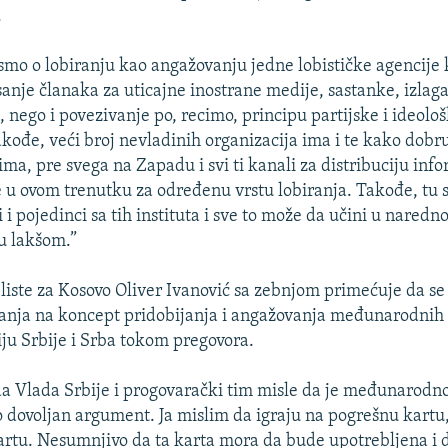
.
 smo o lobiranju kao angažovanju jedne lobističke agencije
anje članaka za uticajne inostrane medije, sastanke, izlag
 nego i povezivanje po, recimo, principu partijske i ideolo
Takođe, veći broj nevladinih organizacija ima i te kako dobr
a, pre svega na Zapadu i svi ti kanali za distribuciju infor
e u ovom trenutku za određenu vrstu lobiranja. Takođe, tu s
i i pojedinci sa tih instituta i sve to može da učini u nared
ju lakšom.”
 liste za Kosovo Oliver Ivanović sa zebnjom primećuje da se
anja na koncept pridobijanja i angažovanja međunarodnih l
iju Srbije i Srba tokom pregovora.
da Vlada Srbije i progovarački tim misle da je međunarodno
vo dovoljan argument. Ja mislim da igraju na pogrešnu kart
artu. Nesumnjivo da ta karta mora da bude upotrebljena i d