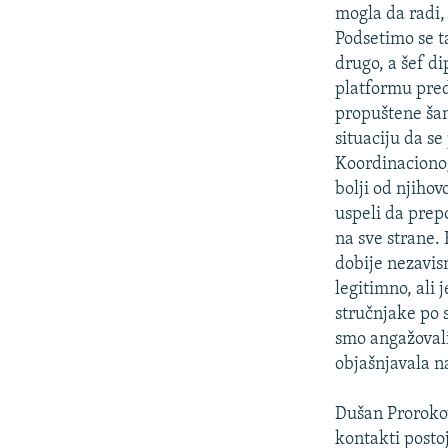
ISPRIČAJ MI
mogla da radi,
DNEVNO@RSE
Podsetimo se t
drugo, a šef d
SPECIJALI RSE
platformu pred
VIŠE OD NASLOVA
propuštene šans
situaciju da s
GENOCID U SREBRENICI
Koordinacionog
POPLAVE I KLIZIŠTA U BIH 2024.
bolji od njiho
uspeli da prepo
TV LIBERTY
na sve strane.
POST SCRIPTUM
dobije nezavisn
legitimno, ali 
MOJA EVROPA
stručnjake po s
TRI DECENIJE OD RATA U BIH
smo angažovali 
SVE KARTE DEJTONA
objašnjavala na
NASTANAK I RASPAD JUGOSLAVIJE
Dušan Prorokov
kontakti posto