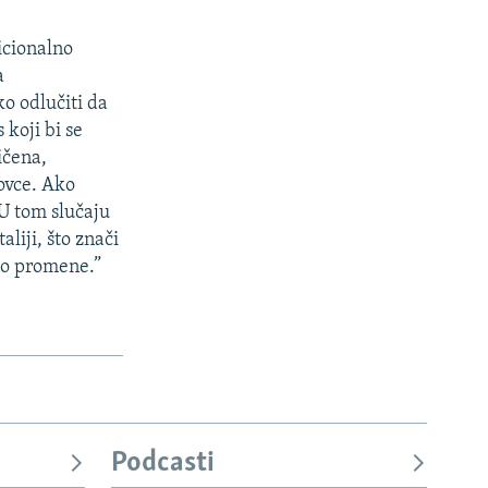
icionalno
a
o odlučiti da
koji bi se
ičena,
 ovce. Ako
 U tom slučaju
liji, što znači
lo promene.”
Podcasti