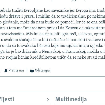
trebalo tražiti Evropljane kao saveznike jer Evropa ima trad
ledu države i prava. I mislim da to tradicionalno, po nekim
 gledanje, može da nam bude od pomoći, jer će se ona tešk
an u tom međunarodnom pravu i da Kosovu da takav status 
nezavisnošću. Mislim da će tu biti igra reči, uslovna, ogran
u svakom slučaju će to biti nešto što će namiriti i vukove i
ti onda su to svakako ličnosti koje moraju da imaju ugleda.
oga ko je bio državnik u Nemačkoj, u Francuskoj, možda u Ita
no svojim ličnim kredibilitetom utiču da se neke stvari ma
Pratite nas
Odštampaj
ijesti
Multimedija