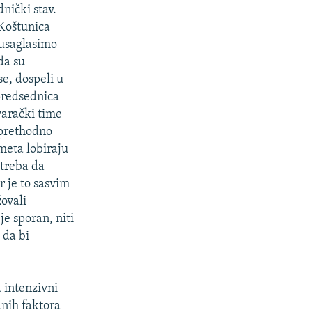
nički stav.
 Koštunica
 usaglasimo
da su
se, dospeli u
 predsednica
varački time
 prethodno
smeta lobiraju
 treba da
r je to sasvim
žovali
je sporan, niti
 da bi
 intenzivni
dnih faktora