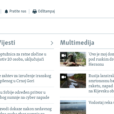
Pratite nas
Odštampaj
ijesti
Multimedija
ptužnica za ratne zločine u
'Ovo je moj dom
otiv 20 osoba, uključujući
pod ruskim dr
Hersonu
 zahtev za izručenje iranskog
Rusija lansiral
pšenog u Crnoj Gori
smrtonosnu ba
raketu, napad
na Kijevsku ob
u Srbije određen pritvor u
zbog sumnje na cyber napade
Vodostaj reka 
 izvodi dokaze nakon nedavnog