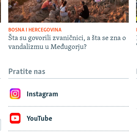
BOSNA I HERCEGOVINA
Šta su govorili zvaničnici, a šta se zna o
vandalizmu u Međugorju?
Pratite nas
Instagram
YouTube