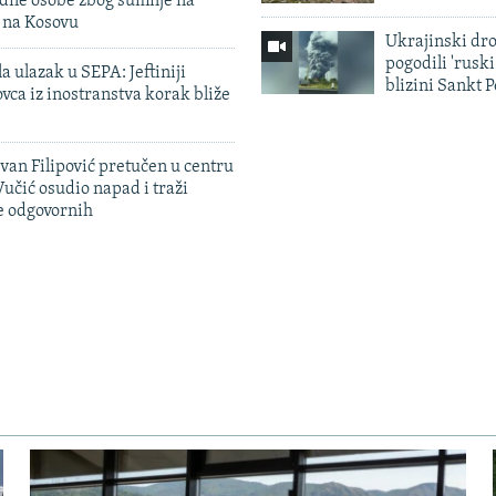
edne osobe zbog sumnje na
n na Kosovu
Ukrajinski dr
pogodili 'rusk
a ulazak u SEPA: Jeftiniji
blizini Sankt 
ovca iz inostranstva korak bliže
evan Filipović pretučen u centru
učić osudio napad i traži
e odgovornih