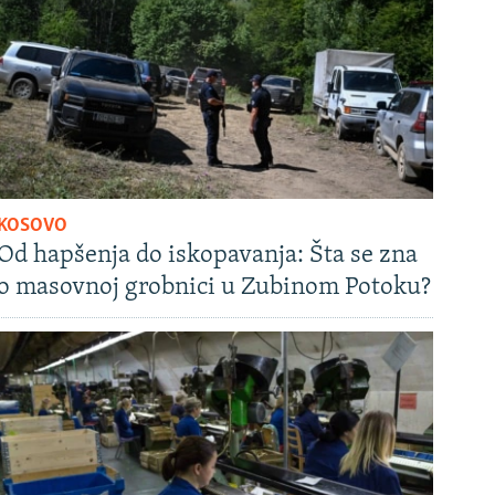
KOSOVO
Od hapšenja do iskopavanja: Šta se zna
o masovnoj grobnici u Zubinom Potoku?