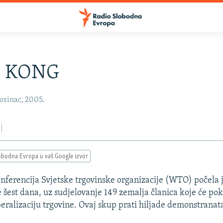
 KONG
osinac, 2005.
obodna Evropa u vaš Google izvor
nferencija Svjetske trgovinske organizacije (WTO) počela 
e šest dana, uz sudjelovanje 149 zemalja članica koje će pok
beralizaciju trgovine. Ovaj skup prati hiljade demonstranat