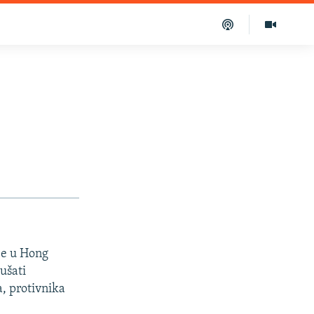
je u Hong
ušati
a, protivnika