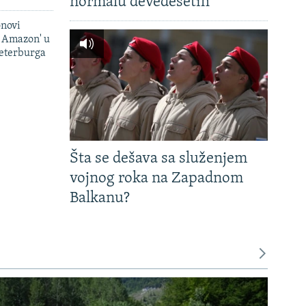
normalu devedesetih
onovi
i Amazon' u
Peterburga
Šta se dešava sa služenjem
vojnog roka na Zapadnom
Balkanu?