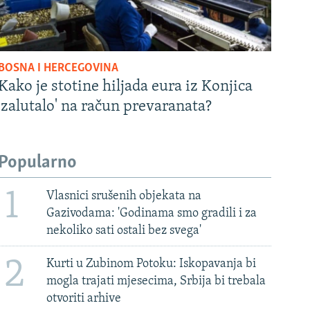
BOSNA I HERCEGOVINA
Kako je stotine hiljada eura iz Konjica
'zalutalo' na račun prevaranata?
Popularno
1
Vlasnici srušenih objekata na
Gazivodama: 'Godinama smo gradili i za
nekoliko sati ostali bez svega'
2
Kurti u Zubinom Potoku: Iskopavanja bi
mogla trajati mjesecima, Srbija bi trebala
otvoriti arhive