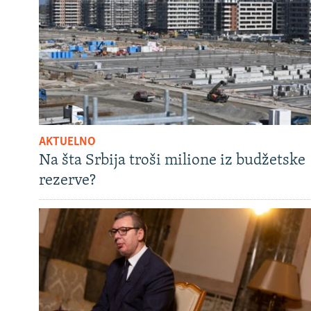
AKTUELNO
Na šta Srbija troši milione iz budžetske
rezerve?