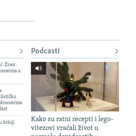
Podcasti
': Život
onovima u
a
lističku
 dronovima
last
Kako su ratni recepti i lego-
u Srbiji
vitezovi vraćali život u