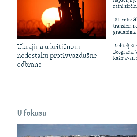
hapšenja j
ratni zloči
BiH zatražil
transferi n
građanima
Ukrajina u kritičnom
Reditelj St
Beograda, V
nedostaku protivvazdušne
kažnjavanj
odbrane
U fokusu