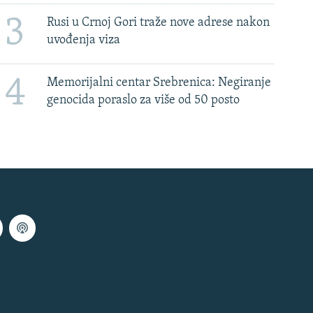
3
Rusi u Crnoj Gori traže nove adrese nakon
uvođenja viza
4
Memorijalni centar Srebrenica: Negiranje
genocida poraslo za više od 50 posto