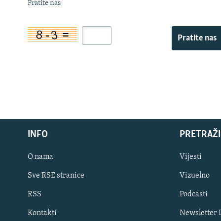
Pratite nas
Pratite nas
INFO
PRETRAŽI
O nama
Vijesti
Sve RSE stranice
Vizuelno
PRATITE NAS
RSS
Podcasti
Kontakti
Newsletter