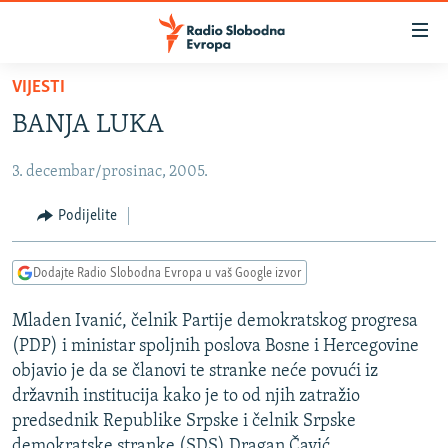
Dostupni
linkovi
Pređite
VIJESTI
na
VIJESTI
BANJA LUKA
glavni
BOSNA I HERCEGOVINA
sadržaj
3. decembar/prosinac, 2005.
SRBIJA
Pređite
na
KOSOVO
Podijelite
glavnu
CRNA GORA
navigaciju
Dodajte Radio Slobodna Evropa u vaš Google izvor
Pređite
VIZUELNO
na
Mladen Ivanić, čelnik Partije demokratskog progresa
PODCASTI
VIDEO
pretragu
(PDP) i ministar spoljnih poslova Bosne i Hercegovine
RAT U UKRAJINI
FOTOGALERIJE
objavio je da se članovi te stranke neće povući iz
KINA NA BALKANU
državnih institucija kako je to od njih zatražio
INFOGRAFIKE
predsednik Republike Srpske i čelnik Srpske
RSE PRIČE IZ SVIJETA
demokratske stranke (SDS) Dragan Čavić.