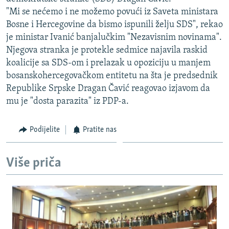
ISPRIČAJ MI
"Mi se nećemo i ne možemo povući iz Saveta ministara
Bosne i Hercegovine da bismo ispunili želju SDS", rekao
DNEVNO@RSE
je ministar Ivanić banjalučkim "Nezavisnim novinama".
SPECIJALI RSE
Njegova stranka je protekle sedmice najavila raskid
koalicije sa SDS-om i prelazak u opoziciju u manjem
VIŠE OD NASLOVA
PRATITE NAS
bosanskohercegovačkom entitetu na šta je predsednik
GENOCID U SREBRENICI
Republike Srpske Dragan Čavić reagovao izjavom da
mu je "dosta parazita" iz PDP-a.
POPLAVE I KLIZIŠTA U BIH 2024.
TV LIBERTY
Sve RFE/RL stranice
Podijelite
Pratite nas
POST SCRIPTUM
MOJA EVROPA
Više priča
TRI DECENIJE OD RATA U BIH
SVE KARTE DEJTONA
NASTANAK I RASPAD JUGOSLAVIJE