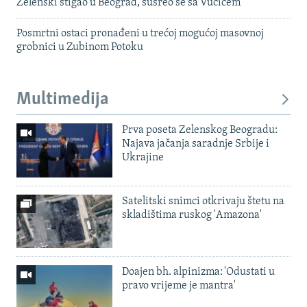
Zelenski stigao u Beograd, susreo se sa Vučićem
Posmrtni ostaci pronađeni u trećoj mogućoj masovnoj
grobnici u Zubinom Potoku
Multimedija
Prva poseta Zelenskog Beogradu:
Najava jačanja saradnje Srbije i
Ukrajine
Satelitski snimci otkrivaju štetu na
skladištima ruskog 'Amazona'
Doajen bh. alpinizma: 'Odustati u
pravo vrijeme je mantra'