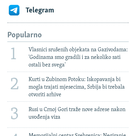
Telegram
Popularno
1
Vlasnici srušenih objekata na Gazivodama:
'Godinama smo gradili i za nekoliko sati
ostali bez svega'
2
Kurti u Zubinom Potoku: Iskopavanja bi
mogla trajati mjesecima, Srbija bi trebala
otvoriti arhive
3
Rusi u Crnoj Gori traže nove adrese nakon
uvođenja viza
Memorijalni centar Srebrenica: Negiranje