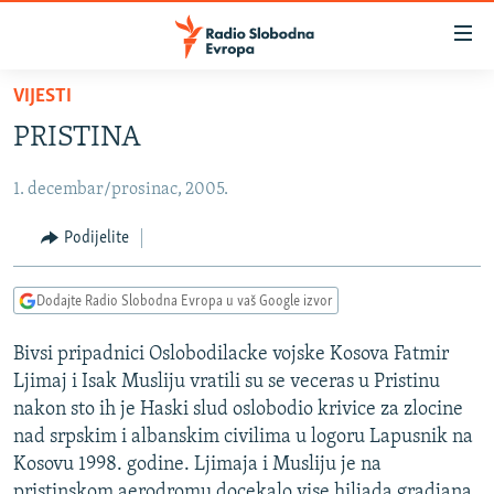
Dostupni
linkovi
Pređite
VIJESTI
na
VIJESTI
PRISTINA
glavni
BOSNA I HERCEGOVINA
sadržaj
1. decembar/prosinac, 2005.
SRBIJA
Pređite
na
KOSOVO
Podijelite
glavnu
CRNA GORA
navigaciju
Dodajte Radio Slobodna Evropa u vaš Google izvor
Pređite
VIZUELNO
na
Bivsi pripadnici Oslobodilacke vojske Kosova Fatmir
PODCASTI
VIDEO
pretragu
Ljimaj i Isak Musliju vratili su se veceras u Pristinu
RAT U UKRAJINI
FOTOGALERIJE
nakon sto ih je Haski slud oslobodio krivice za zlocine
KINA NA BALKANU
nad srpskim i albanskim civilima u logoru Lapusnik na
INFOGRAFIKE
Kosovu 1998. godine. Ljimaja i Musliju je na
RSE PRIČE IZ SVIJETA
pristinskom aerodromu docekalo vise hiljada gradjana.