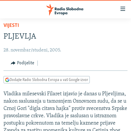
Dostupni
linkovi
Pređite
VIJESTI
na
VIJESTI
PLJEVLJA
glavni
BOSNA I HERCEGOVINA
sadržaj
28. novembar/studeni, 2005.
SRBIJA
Pređite
na
KOSOVO
Podijelite
glavnu
CRNA GORA
navigaciju
Dodajte Radio Slobodna Evropa u vaš Google izvor
Pređite
VIZUELNO
na
Vladika milesevski Filaret izjavio je danas u Pljevljima,
PODCASTI
VIDEO
pretragu
nakon saslusanja u tamosnjem Osnovnom sudu, da se u
RAT U UKRAJINI
FOTOGALERIJE
Crnoj Gori "digla citava hajka" protiv svecenstva Srpske
KINA NA BALKANU
pravoslavne crkve. Vladika je saslusan u istraznom
INFOGRAFIKE
postupku pokrenutom na temelju kaznene prijave
RSE PRIČE IZ SVIJETA
Zavoda za zastitu spomenika kulture sa Cetinja zbog