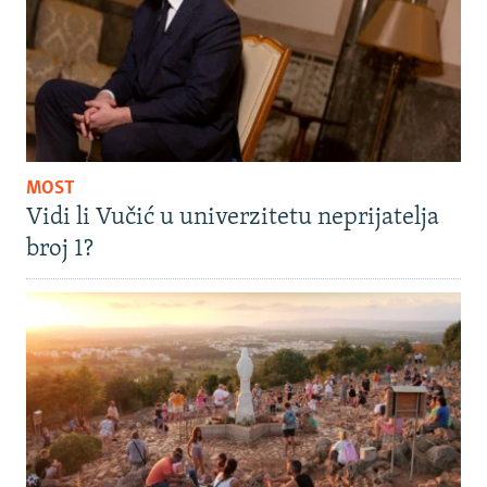
MOST
Vidi li Vučić u univerzitetu neprijatelja
broj 1?