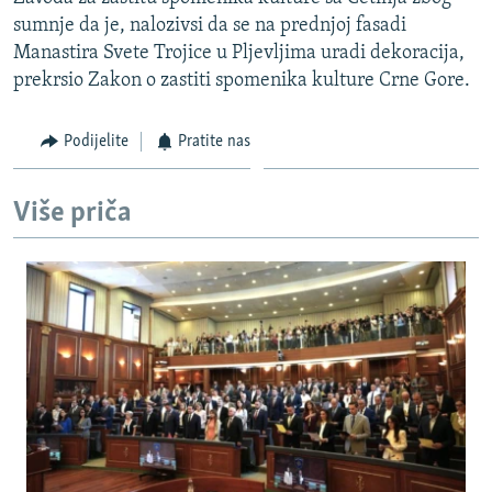
ISPRIČAJ MI
sumnje da je, nalozivsi da se na prednjoj fasadi
Manastira Svete Trojice u Pljevljima uradi dekoracija,
DNEVNO@RSE
prekrsio Zakon o zastiti spomenika kulture Crne Gore.
SPECIJALI RSE
VIŠE OD NASLOVA
Podijelite
Pratite nas
PRATITE NAS
GENOCID U SREBRENICI
Više priča
POPLAVE I KLIZIŠTA U BIH 2024.
TV LIBERTY
Sve RFE/RL stranice
POST SCRIPTUM
MOJA EVROPA
TRI DECENIJE OD RATA U BIH
SVE KARTE DEJTONA
NASTANAK I RASPAD JUGOSLAVIJE