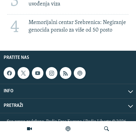
3
uvođenja viza
4
Memorijalni centar Srebrenica: Negiranje
genocida poraslo za više od 50 posto
PRATITE NAS
INFO
PRETRAŽI
Sva prava zadržana. Radio Free Europe / Radio Liberty © 2026
RFE/RL, Inc.