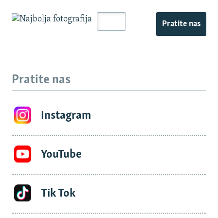
Pratite nas
Pratite nas
Instagram
YouTube
Tik Tok