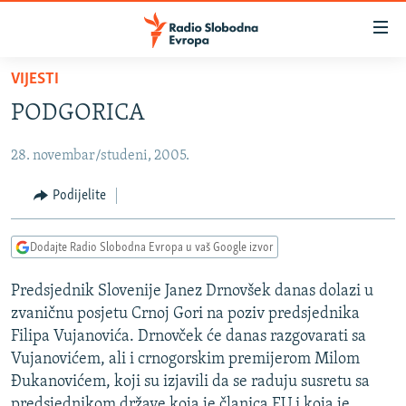
Dostupni
linkovi
Pređite
VIJESTI
na
VIJESTI
PODGORICA
glavni
BOSNA I HERCEGOVINA
sadržaj
28. novembar/studeni, 2005.
SRBIJA
Pređite
na
KOSOVO
Podijelite
glavnu
CRNA GORA
navigaciju
Dodajte Radio Slobodna Evropa u vaš Google izvor
Pređite
VIZUELNO
na
Predsjednik Slovenije Janez Drnovšek danas dolazi u
PODCASTI
VIDEO
pretragu
zvaničnu posjetu Crnoj Gori na poziv predsjednika
RAT U UKRAJINI
FOTOGALERIJE
Filipa Vujanovića. Drnovček će danas razgovarati sa
KINA NA BALKANU
Vujanovićem, ali i crnogorskim premijerom Milom
INFOGRAFIKE
Đukanovićem, koji su izjavili da se raduju susretu sa
RSE PRIČE IZ SVIJETA
predsjednikom države koja je članica EU i koja je,