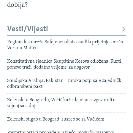
dobija?
Vesti/Vijesti
Regionalna mreža SafeJournalists osudila prijetnje smrću
Veranu Matiću
Konstitutivna sjednica Skupštine Kosova odložena, Kurti
ponovo traži 'dodatno vrijeme' za dogovor
Saudijska Arabija, Pakistan i Turska potpisale zajednički
odbrambeni pakt
Zelenski u Beogradu, Vučić kaže da nisu razgovarali o
vojnoj saradnji
Zelenski stigao u Beograd, susreo se sa Vučićem
Posmrtni ostaci pronađeni u trećoj mogućoj masovnoj