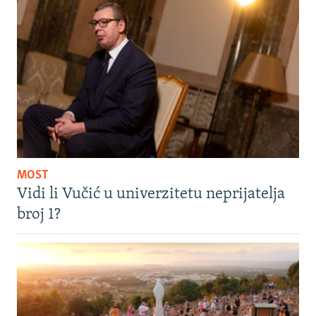
MOST
Vidi li Vučić u univerzitetu neprijatelja
broj 1?