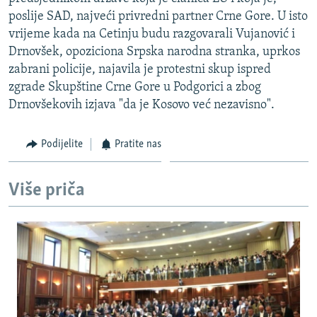
ISPRIČAJ MI
poslije SAD, najveći privredni partner Crne Gore. U isto
vrijeme kada na Cetinju budu razgovarali Vujanović i
DNEVNO@RSE
Drnovšek, opoziciona Srpska narodna stranka, uprkos
SPECIJALI RSE
zabrani policije, najavila je protestni skup ispred
zgrade Skupštine Crne Gore u Podgorici a zbog
VIŠE OD NASLOVA
PRATITE NAS
Drnovšekovih izjava "da je Kosovo već nezavisno".
GENOCID U SREBRENICI
POPLAVE I KLIZIŠTA U BIH 2024.
Podijelite
Pratite nas
TV LIBERTY
Sve RFE/RL stranice
Više priča
POST SCRIPTUM
MOJA EVROPA
TRI DECENIJE OD RATA U BIH
SVE KARTE DEJTONA
NASTANAK I RASPAD JUGOSLAVIJE