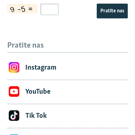
Pratite nas
Pratite nas
Instagram
YouTube
Tik Tok