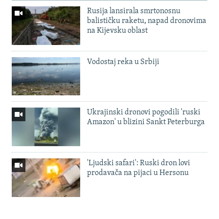
Rusija lansirala smrtonosnu
balističku raketu, napad dronovima
na Kijevsku oblast
Vodostaj reka u Srbiji
Ukrajinski dronovi pogodili 'ruski
Amazon' u blizini Sankt Peterburga
'Ljudski safari': Ruski dron lovi
prodavača na pijaci u Hersonu