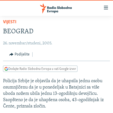
Dostupni
linkovi
Pređite
VIJESTI
na
VIJESTI
BEOGRAD
glavni
BOSNA I HERCEGOVINA
sadržaj
26. novembar/studeni, 2005.
SRBIJA
Pređite
na
KOSOVO
Podijelite
glavnu
CRNA GORA
navigaciju
Dodajte Radio Slobodna Evropa u vaš Google izvor
Pređite
VIZUELNO
na
Policija Srbije je objavila da je uhapsila jednu osobu
PODCASTI
VIDEO
pretragu
osumnjičenu da je u ponedeljak u Batajnici sa više
RAT U UKRAJINI
FOTOGALERIJE
uboda nožem ubila jednu 13-ogodišnju devojčicu.
KINA NA BALKANU
Saopšteno je da je uhapšena osoba, 43-ogodišnjak iz
INFOGRAFIKE
Čente, priznala zločin.
RSE PRIČE IZ SVIJETA