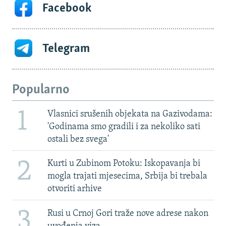
Facebook
Telegram
Popularno
1
Vlasnici srušenih objekata na Gazivodama:
'Godinama smo gradili i za nekoliko sati
ostali bez svega'
2
Kurti u Zubinom Potoku: Iskopavanja bi
mogla trajati mjesecima, Srbija bi trebala
otvoriti arhive
3
Rusi u Crnoj Gori traže nove adrese nakon