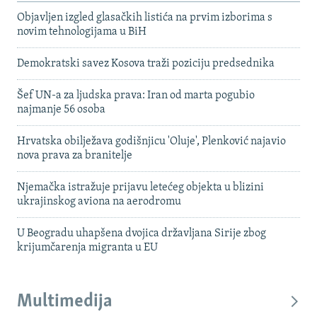
Objavljen izgled glasačkih listića na prvim izborima s
novim tehnologijama u BiH
Demokratski savez Kosova traži poziciju predsednika
Šef UN-a za ljudska prava: Iran od marta pogubio
najmanje 56 osoba
Hrvatska obilježava godišnjicu 'Oluje', Plenković najavio
nova prava za branitelje
Njemačka istražuje prijavu letećeg objekta u blizini
ukrajinskog aviona na aerodromu
U Beogradu uhapšena dvojica državljana Sirije zbog
krijumčarenja migranta u EU
Multimedija