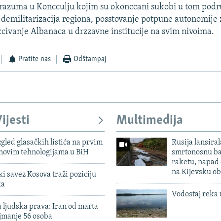
orazuma u Koncculju kojim su okonccani sukobi u tom podr
 demilitarizacija regiona, posstovanje potpune autonomije 
ivanje Albanaca u drzzavne institucije na svim nivoima.
Pratite nas
Odštampaj
ijesti
Multimedija
zgled glasačkih listića na prvim
Rusija lansiral
 novim tehnologijama u BiH
smrtonosnu ba
raketu, napad
na Kijevsku ob
 savez Kosova traži poziciju
ka
Vodostaj reka 
 ljudska prava: Iran od marta
jmanje 56 osoba