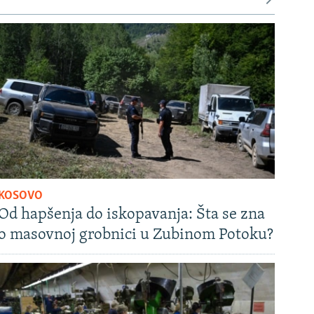
KOSOVO
Od hapšenja do iskopavanja: Šta se zna
o masovnoj grobnici u Zubinom Potoku?