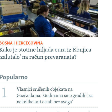
BOSNA I HERCEGOVINA
Kako je stotine hiljada eura iz Konjica
'zalutalo' na račun prevaranata?
Popularno
1
Vlasnici srušenih objekata na
Gazivodama: 'Godinama smo gradili i za
nekoliko sati ostali bez svega'