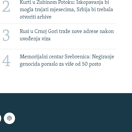
2
Kurti u Zubinom Potoku: Iskopavanja bi
mogla trajati mjesecima, Srbija bi trebala
otvoriti arhive
3
Rusi u Crnoj Gori traže nove adrese nakon
uvođenja viza
4
Memorijalni centar Srebrenica: Negiranje
genocida poraslo za više od 50 posto