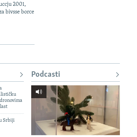
uccju 2001,
za bivsse borce
Podcasti
a
lističku
 dronovima
last
u Srbiji