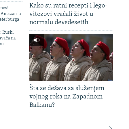
Kako su ratni recepti i lego-
onovi
vitezovi vraćali život u
i Amazon' u
Peterburga
normalu devedesetih
': Ruski
avača na
nu
Šta se dešava sa služenjem
vojnog roka na Zapadnom
Balkanu?