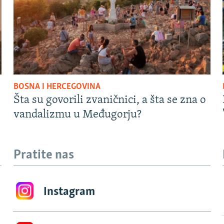
BOSNA I HERCEGOVINA
Šta su govorili zvaničnici, a šta se zna o
vandalizmu u Međugorju?
Pratite nas
Instagram