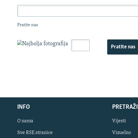
Pratite nas
Pratite nas
INFO
PRETRAŽI
O nama
Vijesti
Sve RSE stranice
Vizuelno
PRATITE NAS