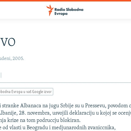
EVO
udeni, 2005.
obodna Evropa u vaš Google izvor
ri stranke Albanaca na jugu Srbije su u Pressevu, povodom 
banije, 28. novembra, usvojili deklaraciju u kojoj se ocenj
nja krize na tom podruccju blokiran.
se od vlasti u Beogradu i medjunarodnih zvaniccnika,