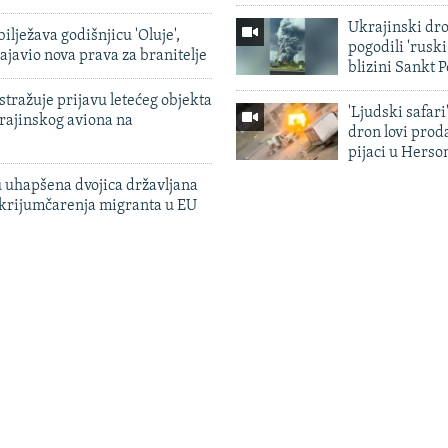
Ukrajinski dr
ilježava godišnjicu 'Oluje',
pogodili 'rusk
ajavio nova prava za branitelje
blizini Sankt 
tražuje prijavu letećeg objekta
'Ljudski safari
krajinskog aviona na
dron lovi prod
pijaci u Herso
 uhapšena dvojica državljana
 krijumčarenja migranta u EU