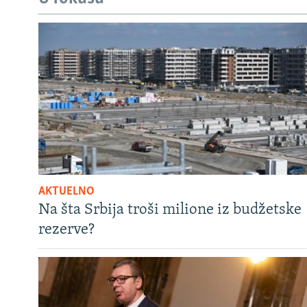
AKTUELNO
Na šta Srbija troši milione iz budžetske
rezerve?