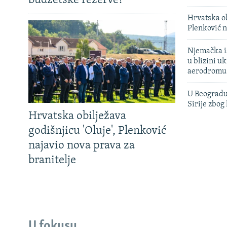
budžetske rezerve?
Hrvatska ob
Plenković n
Njemačka is
u blizini u
aerodromu
U Beogradu
Sirije zbog
Hrvatska obilježava
godišnjicu 'Oluje', Plenković
najavio nova prava za
branitelje
U fokusu