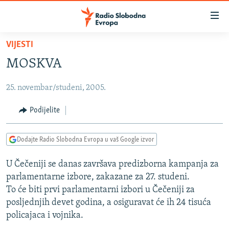
Dostupni
linkovi
Pređite
VIJESTI
na
VIJESTI
MOSKVA
glavni
BOSNA I HERCEGOVINA
sadržaj
25. novembar/studeni, 2005.
SRBIJA
Pređite
na
KOSOVO
Podijelite
glavnu
CRNA GORA
navigaciju
Dodajte Radio Slobodna Evropa u vaš Google izvor
Pređite
VIZUELNO
na
U Čečeniji se danas završava predizborna kampanja za
PODCASTI
VIDEO
pretragu
parlamentarne izbore, zakazane za 27. studeni.
RAT U UKRAJINI
FOTOGALERIJE
To će biti prvi parlamentarni izbori u Čečeniji za
KINA NA BALKANU
posljednjih devet godina, a osiguravat će ih 24 tisuća
INFOGRAFIKE
policajaca i vojnika.
RSE PRIČE IZ SVIJETA