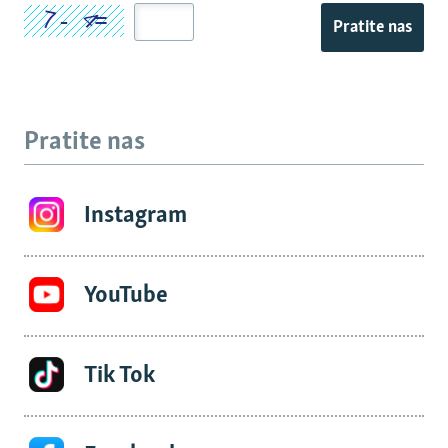
Pratite nas
Pratite nas
Instagram
YouTube
Tik Tok