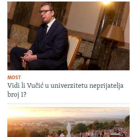
MOST
Vidi li Vučić u univerzitetu neprijatelja
broj 1?