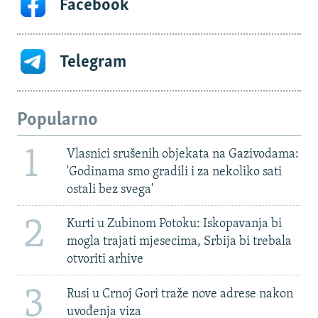
Facebook
Telegram
Popularno
1
Vlasnici srušenih objekata na Gazivodama:
'Godinama smo gradili i za nekoliko sati
ostali bez svega'
2
Kurti u Zubinom Potoku: Iskopavanja bi
mogla trajati mjesecima, Srbija bi trebala
otvoriti arhive
3
Rusi u Crnoj Gori traže nove adrese nakon
uvođenja viza