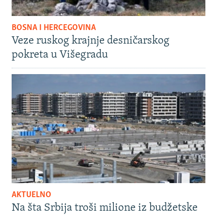
BOSNA I HERCEGOVINA
Veze ruskog krajnje desničarskog
pokreta u Višegradu
AKTUELNO
Na šta Srbija troši milione iz budžetske