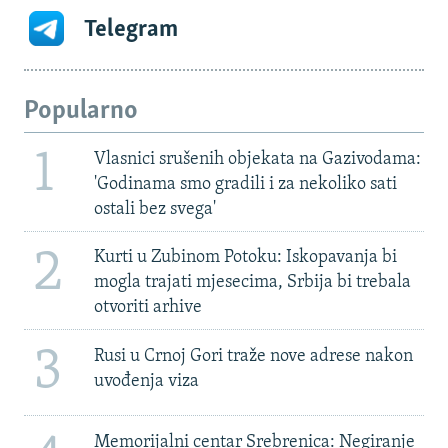
Telegram
Popularno
1
Vlasnici srušenih objekata na Gazivodama:
'Godinama smo gradili i za nekoliko sati
ostali bez svega'
2
Kurti u Zubinom Potoku: Iskopavanja bi
mogla trajati mjesecima, Srbija bi trebala
otvoriti arhive
3
Rusi u Crnoj Gori traže nove adrese nakon
uvođenja viza
Memorijalni centar Srebrenica: Negiranje