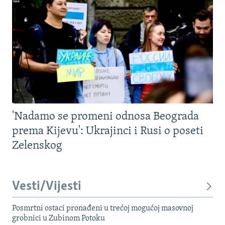
'Nadamo se promeni odnosa Beograda
prema Kijevu': Ukrajinci i Rusi o poseti
Zelenskog
Vesti/Vijesti
Posmrtni ostaci pronađeni u trećoj mogućoj masovnoj
grobnici u Zubinom Potoku