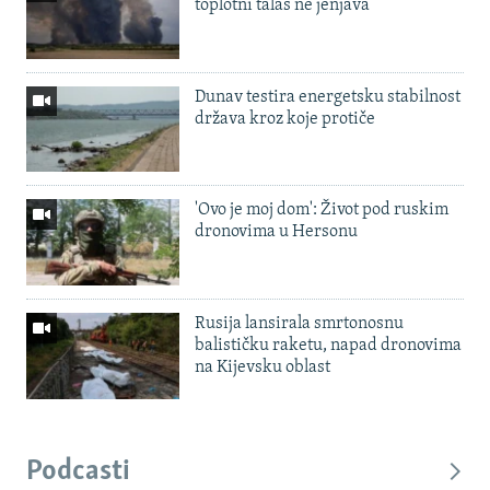
toplotni talas ne jenjava
Dunav testira energetsku stabilnost
država kroz koje protiče
'Ovo je moj dom': Život pod ruskim
dronovima u Hersonu
Rusija lansirala smrtonosnu
balističku raketu, napad dronovima
na Kijevsku oblast
Podcasti