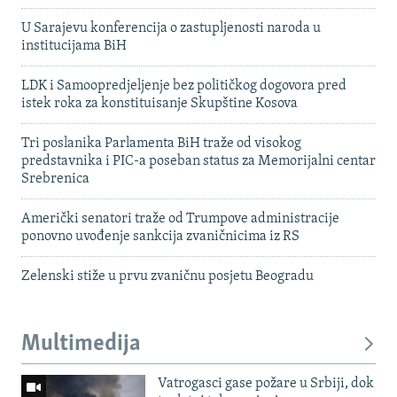
U Sarajevu konferencija o zastupljenosti naroda u
institucijama BiH
LDK i Samoopredjeljenje bez političkog dogovora pred
istek roka za konstituisanje Skupštine Kosova
Tri poslanika Parlamenta BiH traže od visokog
predstavnika i PIC-a poseban status za Memorijalni centar
Srebrenica
Američki senatori traže od Trumpove administracije
ponovno uvođenje sankcija zvaničnicima iz RS
Zelenski stiže u prvu zvaničnu posjetu Beogradu
Multimedija
Vatrogasci gase požare u Srbiji, dok