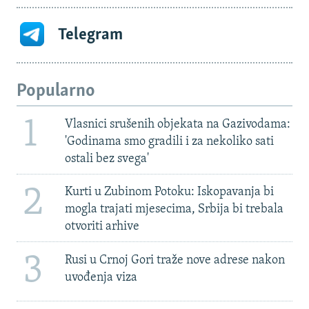
Telegram
Popularno
1
Vlasnici srušenih objekata na Gazivodama:
'Godinama smo gradili i za nekoliko sati
ostali bez svega'
2
Kurti u Zubinom Potoku: Iskopavanja bi
mogla trajati mjesecima, Srbija bi trebala
otvoriti arhive
3
Rusi u Crnoj Gori traže nove adrese nakon
uvođenja viza