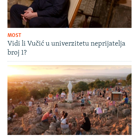
MOST
Vidi li Vučić u univerzitetu neprijatelja
broj 1?