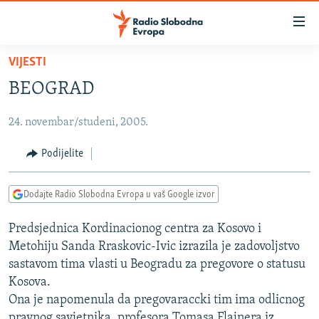
Dostupni
linkovi
Pređite
VIJESTI
na
VIJESTI
BEOGRAD
glavni
BOSNA I HERCEGOVINA
sadržaj
24. novembar/studeni, 2005.
SRBIJA
Pređite
na
KOSOVO
Podijelite
glavnu
CRNA GORA
navigaciju
Dodajte Radio Slobodna Evropa u vaš Google izvor
Pređite
VIZUELNO
na
Predsjednica Kordinacionog centra za Kosovo i
PODCASTI
VIDEO
pretragu
Metohiju Sanda Rraskovic-Ivic izrazila je zadovoljstvo
RAT U UKRAJINI
FOTOGALERIJE
sastavom tima vlasti u Beogradu za pregovore o statusu
KINA NA BALKANU
Kosova.
INFOGRAFIKE
Ona je napomenula da pregovaraccki tim ima odlicnog
RSE PRIČE IZ SVIJETA
pravnog savjetnika, profesora Tomasa Flajnera iz