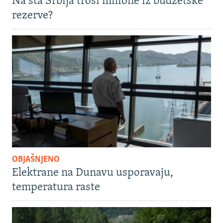
Na šta Srbija troši milione iz budžetske
rezerve?
OBJAŠNJENO
Elektrane na Dunavu usporavaju,
temperatura raste