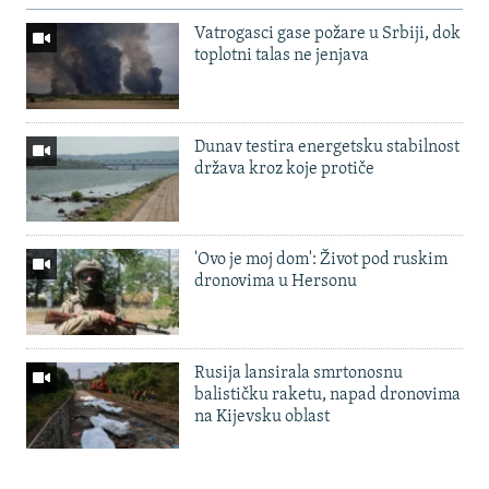
Vatrogasci gase požare u Srbiji, dok
toplotni talas ne jenjava
Dunav testira energetsku stabilnost
država kroz koje protiče
'Ovo je moj dom': Život pod ruskim
dronovima u Hersonu
Rusija lansirala smrtonosnu
balističku raketu, napad dronovima
na Kijevsku oblast