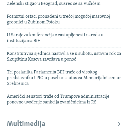
Zelenski stigao u Beograd, susreo se sa Vučićem
Posmrtni ostaci pronađeni u trećoj mogućoj masovnoj
grobnici u Zubinom Potoku
U Sarajevu konferencija o zastupljenosti naroda u
institucijama BiH
Konstitutivna sjednica nastavlja se u subotu, ustavni rok za
Skupštinu Kosova završava u ponoć
Tri poslanika Parlamenta BiH traže od visokog
predstavnika i PIC-a poseban status za Memorijalni centar
Srebrenica
Američki senatori traže od Trumpove administracije
ponovno uvođenje sankcija zvaničnicima iz RS
Multimedija