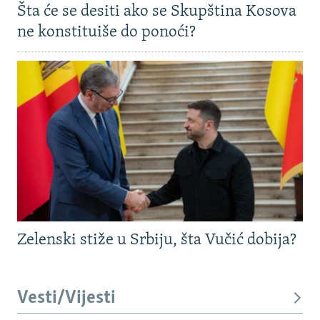
Šta će se desiti ako se Skupština Kosova
ne konstituiše do ponoći?
Zelenski stiže u Srbiju, šta Vučić dobija?
Vesti/Vijesti