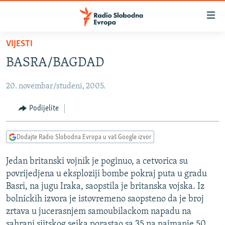
Dostupni
linkovi
Pređite
VIJESTI
na
VIJESTI
BASRA/BAGDAD
glavni
BOSNA I HERCEGOVINA
sadržaj
20. novembar/studeni, 2005.
SRBIJA
Pređite
na
KOSOVO
Podijelite
glavnu
CRNA GORA
navigaciju
Dodajte Radio Slobodna Evropa u vaš Google izvor
Pređite
VIZUELNO
na
Jedan britanski vojnik je poginuo, a cetvorica su
PODCASTI
VIDEO
pretragu
povrijedjena u eksploziji bombe pokraj puta u gradu
RAT U UKRAJINI
FOTOGALERIJE
Basri, na jugu Iraka, saopstila je britanska vojska. Iz
KINA NA BALKANU
bolnickih izvora je istovremeno saopsteno da je broj
INFOGRAFIKE
zrtava u jucerasnjem samoubilackom napadu na
RSE PRIČE IZ SVIJETA
sahrani siitskog seika porastao sa 35 na najmanje 50,