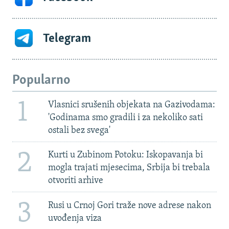
Telegram
Popularno
1
Vlasnici srušenih objekata na Gazivodama:
'Godinama smo gradili i za nekoliko sati
ostali bez svega'
2
Kurti u Zubinom Potoku: Iskopavanja bi
mogla trajati mjesecima, Srbija bi trebala
otvoriti arhive
3
Rusi u Crnoj Gori traže nove adrese nakon
uvođenja viza