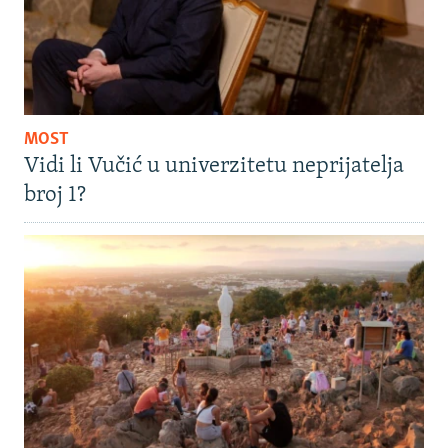
MOST
Vidi li Vučić u univerzitetu neprijatelja
broj 1?