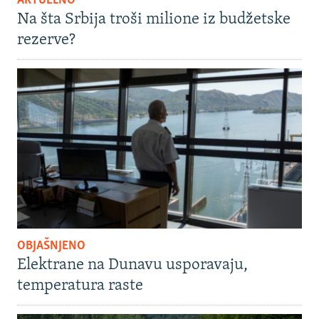
AKTUELNO
Na šta Srbija troši milione iz budžetske
rezerve?
OBJAŠNJENO
Elektrane na Dunavu usporavaju,
temperatura raste