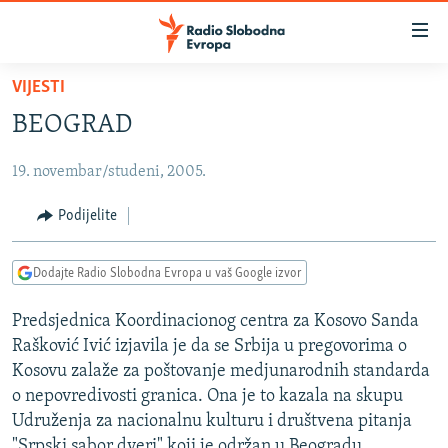
Dostupni
linkovi
Pređite
VIJESTI
na
VIJESTI
BEOGRAD
glavni
BOSNA I HERCEGOVINA
sadržaj
19. novembar/studeni, 2005.
SRBIJA
Pređite
na
KOSOVO
Podijelite
glavnu
CRNA GORA
navigaciju
Dodajte Radio Slobodna Evropa u vaš Google izvor
Pređite
VIZUELNO
na
Predsjednica Koordinacionog centra za Kosovo Sanda
PODCASTI
VIDEO
pretragu
Rašković Ivić izjavila je da se Srbija u pregovorima o
RAT U UKRAJINI
FOTOGALERIJE
Kosovu zalaže za poštovanje medjunarodnih standarda
KINA NA BALKANU
o nepovredivosti granica. Ona je to kazala na skupu
INFOGRAFIKE
Udruženja za nacionalnu kulturu i društvena pitanja
RSE PRIČE IZ SVIJETA
"Srpski sabor dveri" koji je održan u Beogradu.