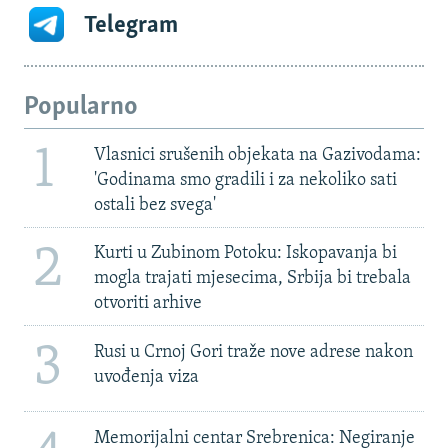
Telegram
Popularno
1
Vlasnici srušenih objekata na Gazivodama:
'Godinama smo gradili i za nekoliko sati
ostali bez svega'
2
Kurti u Zubinom Potoku: Iskopavanja bi
mogla trajati mjesecima, Srbija bi trebala
otvoriti arhive
3
Rusi u Crnoj Gori traže nove adrese nakon
uvođenja viza
Memorijalni centar Srebrenica: Negiranje