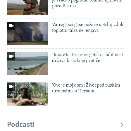
je vraćao poginule vojnike njihovim
porodicama
Vatrogasci gase požare u Srbiji, dok
toplotni talas ne jenjava
Dunav testira energetsku stabilnost
država kroz koje protiče
'Ovo je moj dom': Život pod ruskim
dronovima u Hersonu
Podcasti