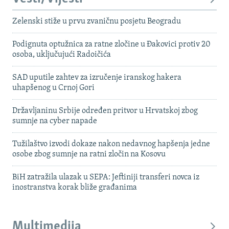
Zelenski stiže u prvu zvaničnu posjetu Beogradu
Podignuta optužnica za ratne zločine u Đakovici protiv 20
osoba, uključujući Radoičića
SAD uputile zahtev za izručenje iranskog hakera
uhapšenog u Crnoj Gori
Državljaninu Srbije određen pritvor u Hrvatskoj zbog
sumnje na cyber napade
Tužilaštvo izvodi dokaze nakon nedavnog hapšenja jedne
osobe zbog sumnje na ratni zločin na Kosovu
BiH zatražila ulazak u SEPA: Jeftiniji transferi novca iz
inostranstva korak bliže građanima
Multimedija