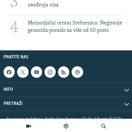
3
uvođenja viza
4
Memorijalni centar Srebrenica: Negiranje
genocida poraslo za više od 50 posto
PRATITE NAS
INFO
PRETRAŽI
Sva prava zadržana. Radio Free Europe / Radio Liberty © 2026
RFE/RL, Inc.