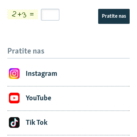
Pratite nas
Pratite nas
Instagram
YouTube
Tik Tok