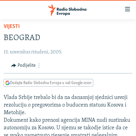
Dostupni
linkovi
Pređite
VIJESTI
na
VIJESTI
BEOGRAD
glavni
BOSNA I HERCEGOVINA
sadržaj
15. novembar/studeni, 2005.
SRBIJA
Pređite
na
KOSOVO
Podijelite
glavnu
CRNA GORA
navigaciju
Dodajte Radio Slobodna Evropa u vaš Google izvor
Pređite
VIZUELNO
na
Vlada Srbije trebalo bi da na danasnjoj sjednici usvoji
PODCASTI
VIDEO
pretragu
rezoluciju o pregovorima o buducem statusu Kosova i
RAT U UKRAJINI
FOTOGALERIJE
Metohije.
KINA NA BALKANU
Dokument kako prenosi agencija MINA nudi sustinsku
INFOGRAFIKE
autonomiju za Kosovo. U njemu se takodje istice da ce
RSE PRIČE IZ SVIJETA
se svako nametnuto rjesenje smatrati nelegalnim.