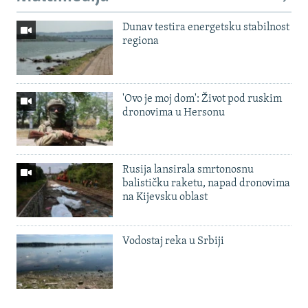
Dunav testira energetsku stabilnost
regiona
'Ovo je moj dom': Život pod ruskim
dronovima u Hersonu
Rusija lansirala smrtonosnu
balističku raketu, napad dronovima
na Kijevsku oblast
Vodostaj reka u Srbiji