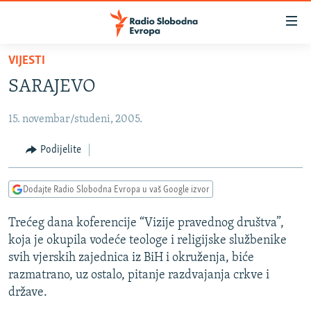
Dostupni
linkovi
Pređite
VIJESTI
na
VIJESTI
SARAJEVO
glavni
BOSNA I HERCEGOVINA
sadržaj
15. novembar/studeni, 2005.
SRBIJA
Pređite
na
KOSOVO
Podijelite
glavnu
CRNA GORA
navigaciju
Dodajte Radio Slobodna Evropa u vaš Google izvor
Pređite
VIZUELNO
na
Trećeg dana koferencije “Vizije pravednog društva”,
PODCASTI
VIDEO
pretragu
koja je okupila vodeće teologe i religijske službenike
RAT U UKRAJINI
FOTOGALERIJE
svih vjerskih zajednica iz BiH i okruženja, biće
KINA NA BALKANU
razmatrano, uz ostalo, pitanje razdvajanja crkve i
INFOGRAFIKE
države.
RSE PRIČE IZ SVIJETA