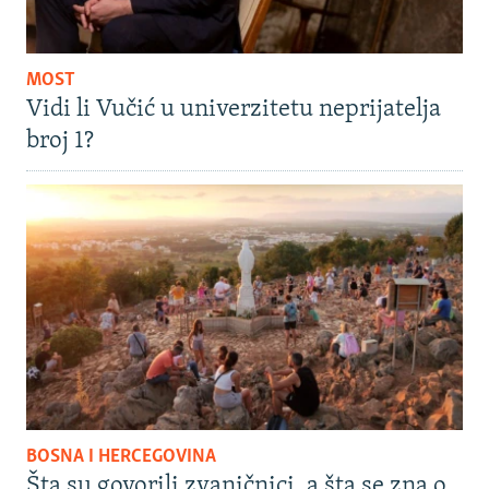
MOST
Vidi li Vučić u univerzitetu neprijatelja
broj 1?
BOSNA I HERCEGOVINA
Šta su govorili zvaničnici, a šta se zna o