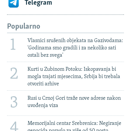
Telegram
Popularno
1
Vlasnici srušenih objekata na Gazivodama:
'Godinama smo gradili i za nekoliko sati
ostali bez svega'
2
Kurti u Zubinom Potoku: Iskopavanja bi
mogla trajati mjesecima, Srbija bi trebala
otvoriti arhive
3
Rusi u Crnoj Gori traže nove adrese nakon
uvođenja viza
4
Memorijalni centar Srebrenica: Negiranje
genocida poraslo za više od 50 posto