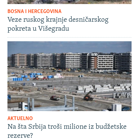
BOSNA I HERCEGOVINA
Veze ruskog krajnje desničarskog
pokreta u Višegradu
AKTUELNO
Na šta Srbija troši milione iz budžetske
rezerve?