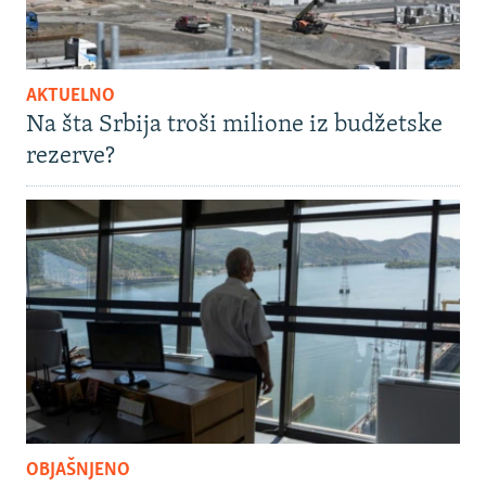
AKTUELNO
Na šta Srbija troši milione iz budžetske
rezerve?
OBJAŠNJENO