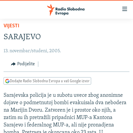
Dostupni
linkovi
Pređite
VIJESTI
na
VIJESTI
SARAJEVO
glavni
BOSNA I HERCEGOVINA
sadržaj
13. novembar/studeni, 2005.
SRBIJA
Pređite
na
KOSOVO
Podijelite
glavnu
CRNA GORA
navigaciju
Dodajte Radio Slobodna Evropa u vaš Google izvor
Pređite
VIZUELNO
na
Sarajevska policija je u subotu uvece zbog anonimne
PODCASTI
VIDEO
pretragu
dojave o podmetnutoj bombi evakuisala dva nebodera
RAT U UKRAJINI
FOTOGALERIJE
na Marijin Dvoru. Zatvoren je i prostor oko njih, a
KINA NA BALKANU
zatim su ih pretražili pripadnici MUP-a Kantona
INFOGRAFIKE
Sarajevo i federalnog MUP-a, ali nije pronadjena
RSE PRIČE IZ SVIJETA
bomba. Pretraga je okoncana oko 23 sata. U