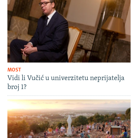
MOST
Vidi li Vučić u univerzitetu neprijatelja
broj 1?