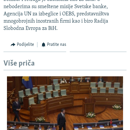
ISPRIČAJ MI
neboderima su smeštene misije Svetske banke,
Agencija UN za izbeglice i OEBS, predstavništva
DNEVNO@RSE
mnogobrojnih inostranih firmi kao i biro Radija
SPECIJALI RSE
Slobodna Evropa za BiH.
VIŠE OD NASLOVA
PRATITE NAS
Podijelite
Pratite nas
GENOCID U SREBRENICI
POPLAVE I KLIZIŠTA U BIH 2024.
Više priča
TV LIBERTY
Sve RFE/RL stranice
POST SCRIPTUM
MOJA EVROPA
TRI DECENIJE OD RATA U BIH
SVE KARTE DEJTONA
NASTANAK I RASPAD JUGOSLAVIJE