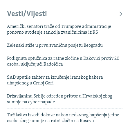
Vesti/Vijesti
Američki senatori traže od Trumpove administracije
ponovno uvođenje sankcija zvaničnicima iz RS
Zelenski stiže u prvu zvaničnu posjetu Beogradu
Podignuta optužnica za ratne zločine u Đakovici protiv 20
osoba, uključujući Radoičića
SAD uputile zahtev za izručenje iranskog hakera
uhapšenog u Crnoj Gori
Državljaninu Srbije određen pritvor u Hrvatskoj zbog
sumnje na cyber napade
Tužilaštvo izvodi dokaze nakon nedavnog hapšenja jedne
osobe zbog sumnje na ratni zločin na Kosovu