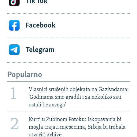
Tik Tok
Facebook
Telegram
Popularno
1
Vlasnici srušenih objekata na Gazivodama:
'Godinama smo gradili i za nekoliko sati
ostali bez svega'
2
Kurti u Zubinom Potoku: Iskopavanja bi
mogla trajati mjesecima, Srbija bi trebala
otvoriti arhive