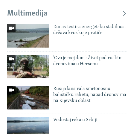
Multimedija
Dunav testira energetsku stabilnost
država kroz koje protiče
'Ovo je moj dom': Život pod ruskim
dronovima u Hersonu
Rusija lansirala smrtonosnu
balističku raketu, napad dronovima
na Kijevsku oblast
Vodostaj reka u Srbiji