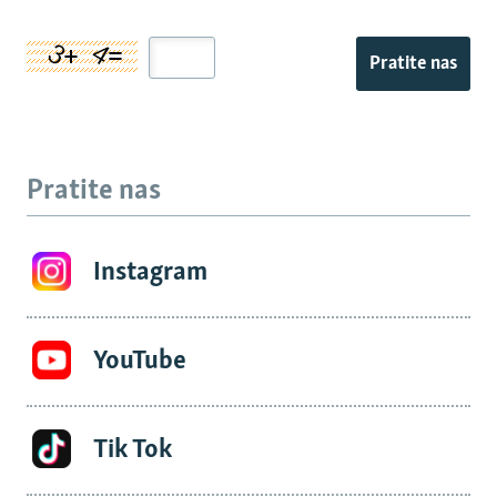
Pratite nas
Pratite nas
Instagram
YouTube
Tik Tok