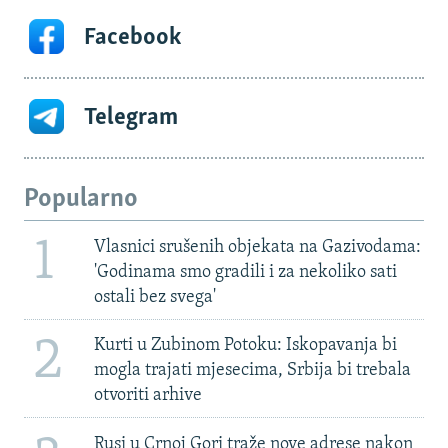
Facebook
Telegram
Popularno
1
Vlasnici srušenih objekata na Gazivodama:
'Godinama smo gradili i za nekoliko sati
ostali bez svega'
2
Kurti u Zubinom Potoku: Iskopavanja bi
mogla trajati mjesecima, Srbija bi trebala
otvoriti arhive
Rusi u Crnoj Gori traže nove adrese nakon