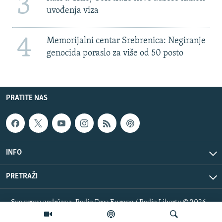
3
uvođenja viza
4
Memorijalni centar Srebrenica: Negiranje
genocida poraslo za više od 50 posto
PRATITE NAS
INFO
PRETRAŽI
Sva prava zadržana. Radio Free Europe / Radio Liberty © 2026
RFE/RL, Inc.