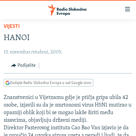
Dostupni
linkovi
Pređite
VIJESTI
na
VIJESTI
HANOI
glavni
BOSNA I HERCEGOVINA
sadržaj
13. novembar/studeni, 2005.
SRBIJA
Pređite
na
KOSOVO
Podijelite
glavnu
CRNA GORA
navigaciju
Dodajte Radio Slobodna Evropa u vaš Google izvor
Pređite
VIZUELNO
na
Znanstvenici u Vijetnamu gdje je ptičja gripa ubila 42
PODCASTI
VIDEO
pretragu
osobe, izjavili su da je smrtonosni virus H5N1 mutirao u
RAT U UKRAJINI
FOTOGALERIJE
opasniji oblik koji bi se mogao lakše širiti među
KINA NA BALKANU
sisavcima, objavljuju državni mediji.
INFOGRAFIKE
Direktor Pasterovog instituta Cao Bao Van izjavio je da
RSE PRIČE IZ SVIJETA
je proučio 24 uzorka virusa uzeta s peradi i ljudi, te da