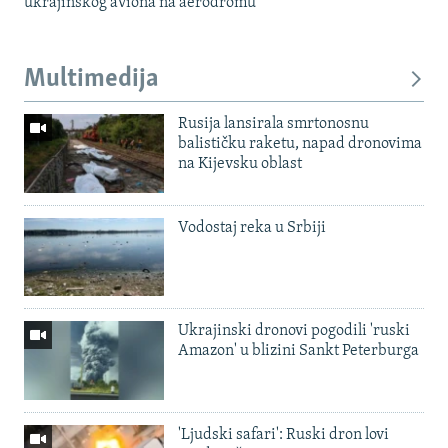
ukrajinskog aviona na aerodromu
Multimedija
Rusija lansirala smrtonosnu
balističku raketu, napad dronovima
na Kijevsku oblast
Vodostaj reka u Srbiji
Ukrajinski dronovi pogodili 'ruski
Amazon' u blizini Sankt Peterburga
'Ljudski safari': Ruski dron lovi