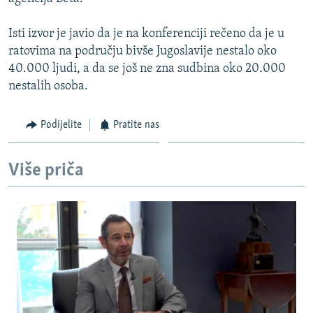
ISPRIČAJ MI
Isti izvor je javio da je na konferenciji rečeno da je u
DNEVNO@RSE
ratovima na području bivše Jugoslavije nestalo oko
SPECIJALI RSE
40.000 ljudi, a da se još ne zna sudbina oko 20.000
nestalih osoba.
VIŠE OD NASLOVA
PRATITE NAS
GENOCID U SREBRENICI
Podijelite
Pratite nas
POPLAVE I KLIZIŠTA U BIH 2024.
TV LIBERTY
Sve RFE/RL stranice
Više priča
POST SCRIPTUM
MOJA EVROPA
TRI DECENIJE OD RATA U BIH
SVE KARTE DEJTONA
NASTANAK I RASPAD JUGOSLAVIJE