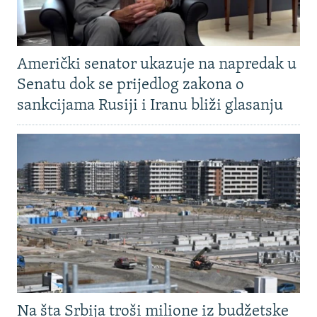
Američki senator ukazuje na napredak u
Senatu dok se prijedlog zakona o
sankcijama Rusiji i Iranu bliži glasanju
Na šta Srbija troši milione iz budžetske