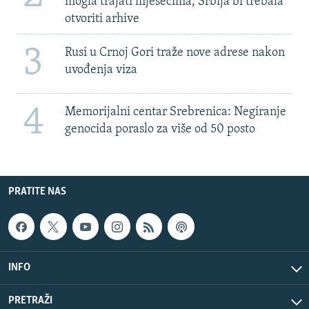
mogla trajati mjesecima, Srbija bi trebala
otvoriti arhive
3
Rusi u Crnoj Gori traže nove adrese nakon
uvođenja viza
4
Memorijalni centar Srebrenica: Negiranje
genocida poraslo za više od 50 posto
PRATITE NAS
INFO
PRETRAŽI