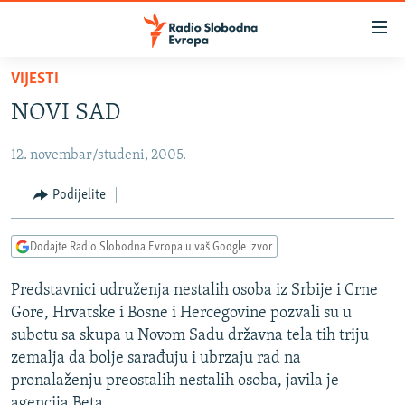
Dostupni
linkovi
Pređite
VIJESTI
na
VIJESTI
NOVI SAD
glavni
BOSNA I HERCEGOVINA
sadržaj
12. novembar/studeni, 2005.
SRBIJA
Pređite
na
KOSOVO
Podijelite
glavnu
CRNA GORA
navigaciju
Dodajte Radio Slobodna Evropa u vaš Google izvor
Pređite
VIZUELNO
na
Predstavnici udruženja nestalih osoba iz Srbije i Crne
PODCASTI
VIDEO
pretragu
Gore, Hrvatske i Bosne i Hercegovine pozvali su u
RAT U UKRAJINI
FOTOGALERIJE
subotu sa skupa u Novom Sadu državna tela tih triju
KINA NA BALKANU
zemalja da bolje sarađuju i ubrzaju rad na
INFOGRAFIKE
pronalaženju preostalih nestalih osoba, javila je
RSE PRIČE IZ SVIJETA
agencija Beta.