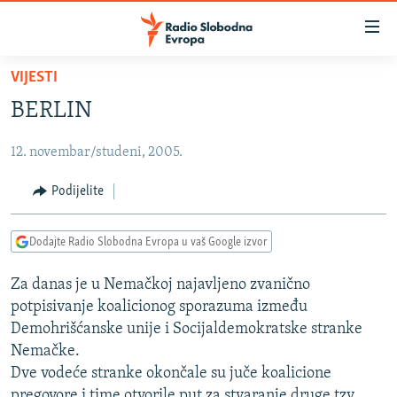
Dostupni
linkovi
Pređite
VIJESTI
na
VIJESTI
BERLIN
glavni
BOSNA I HERCEGOVINA
sadržaj
12. novembar/studeni, 2005.
SRBIJA
Pređite
na
KOSOVO
Podijelite
glavnu
CRNA GORA
navigaciju
Dodajte Radio Slobodna Evropa u vaš Google izvor
Pređite
VIZUELNO
na
Za danas je u Nemačkoj najavljeno zvanično
PODCASTI
VIDEO
pretragu
potpisivanje koalicionog sporazuma između
RAT U UKRAJINI
FOTOGALERIJE
Demohrišćanske unije i Socijaldemokratske stranke
KINA NA BALKANU
Nemačke.
INFOGRAFIKE
Dve vodeće stranke okončale su juče koalicione
RSE PRIČE IZ SVIJETA
pregovore i time otvorile put za stvaranje druge tzv.