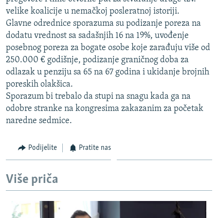
ISPRIČAJ MI
velike koalicije u nemačkoj posleratnoj istoriji.
Glavne odrednice sporazuma su podizanje poreza na
DNEVNO@RSE
dodatu vrednost sa sadašnjih 16 na 19%, uvođenje
SPECIJALI RSE
posebnog poreza za bogate osobe koje zarađuju više od
250.000 € godišnje, podizanje graničnog doba za
VIŠE OD NASLOVA
PRATITE NAS
odlazak u penziju sa 65 na 67 godina i ukidanje brojnih
GENOCID U SREBRENICI
poreskih olakšica.
Sporazum bi trebalo da stupi na snagu kada ga na
POPLAVE I KLIZIŠTA U BIH 2024.
odobre stranke na kongresima zakazanim za početak
TV LIBERTY
Sve RFE/RL stranice
naredne sedmice.
POST SCRIPTUM
Podijelite
Pratite nas
MOJA EVROPA
TRI DECENIJE OD RATA U BIH
Više priča
SVE KARTE DEJTONA
NASTANAK I RASPAD JUGOSLAVIJE