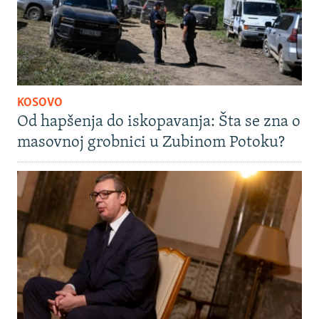
KOSOVO
Od hapšenja do iskopavanja: Šta se zna o
masovnoj grobnici u Zubinom Potoku?