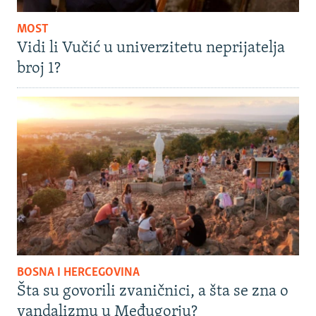
MOST
Vidi li Vučić u univerzitetu neprijatelja
broj 1?
BOSNA I HERCEGOVINA
Šta su govorili zvaničnici, a šta se zna o
vandalizmu u Međugorju?