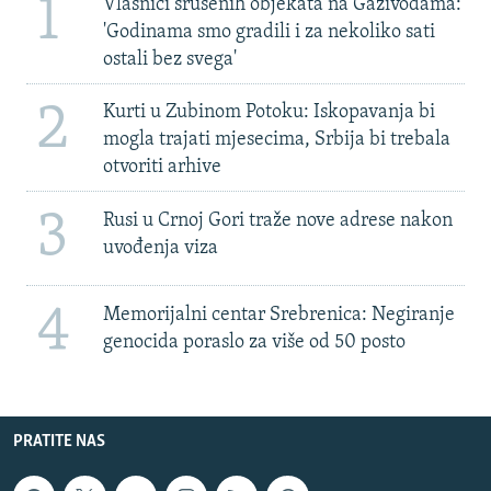
1
Vlasnici srušenih objekata na Gazivodama:
'Godinama smo gradili i za nekoliko sati
ostali bez svega'
2
Kurti u Zubinom Potoku: Iskopavanja bi
mogla trajati mjesecima, Srbija bi trebala
otvoriti arhive
3
Rusi u Crnoj Gori traže nove adrese nakon
uvođenja viza
4
Memorijalni centar Srebrenica: Negiranje
genocida poraslo za više od 50 posto
PRATITE NAS