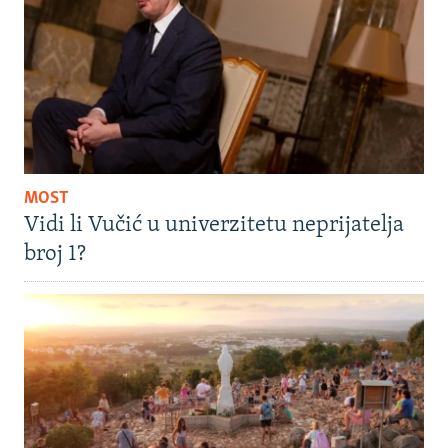
MOST
Vidi li Vučić u univerzitetu neprijatelja
broj 1?