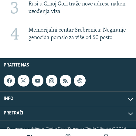
3
Rusi u Crnoj Gori traže nove adrese nakon
uvođenja viza
4
Memorijalni centar Srebrenica: Negiranje
genocida poraslo za više od 50 posto
PRATITE NAS
INFO
PRETRAŽI
Sva prava zadržana. Radio Free Europe / Radio Liberty © 2026
RFE/RL, Inc.