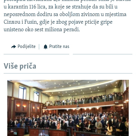
ISPRIČAJ MI
u karantin 116 lica, za koje se strahuje da su bili u
neposrednom dodiru sa oboljlom zivinom u mjestima
DNEVNO@RSE
Cinxou i Fusin, gdje je zbog pojave pticije gripe
SPECIJALI RSE
unisteno oko sest miliona peradi.
VIŠE OD NASLOVA
PRATITE NAS
Podijelite
Pratite nas
GENOCID U SREBRENICI
POPLAVE I KLIZIŠTA U BIH 2024.
Više priča
TV LIBERTY
Sve RFE/RL stranice
POST SCRIPTUM
MOJA EVROPA
TRI DECENIJE OD RATA U BIH
SVE KARTE DEJTONA
NASTANAK I RASPAD JUGOSLAVIJE