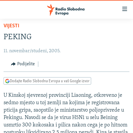
Dostupni
linkovi
Pređite
VIJESTI
na
VIJESTI
PEKING
glavni
BOSNA I HERCEGOVINA
sadržaj
11. novembar/studeni, 2005.
SRBIJA
Pređite
na
KOSOVO
Podijelite
glavnu
CRNA GORA
navigaciju
Dodajte Radio Slobodna Evropa u vaš Google izvor
Pređite
VIZUELNO
na
U Kinskoj sjevrenoj provinciji Liaoning, otkreveno je
PODCASTI
VIDEO
pretragu
sedmo mjesto u toj zemlji na kojima je registrovana
RAT U UKRAJINI
FOTOGALERIJE
pticija gripa, saopstilo je ministarstvo poljoprivrede u
KINA NA BALKANU
Pekingu. Navodi se da je virus H5N1 u selu Beining
INFOGRAFIKE
usmrtio 300 kokosaka i pilica nakon cega je po hitnom
RSE PRIČE IZ SVIJETA
postupku likvidirano 2,5 miliona peradi. Kina je stavila