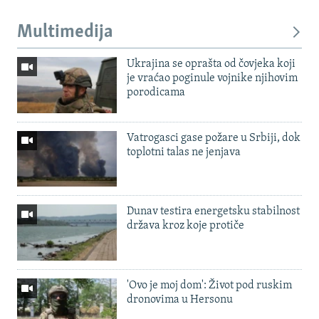
Multimedija
Ukrajina se oprašta od čovjeka koji
je vraćao poginule vojnike njihovim
porodicama
Vatrogasci gase požare u Srbiji, dok
toplotni talas ne jenjava
Dunav testira energetsku stabilnost
država kroz koje protiče
'Ovo je moj dom': Život pod ruskim
dronovima u Hersonu