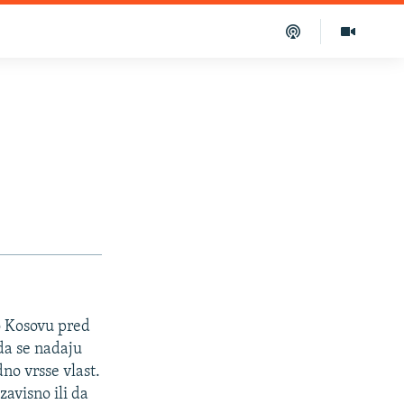
o Kosovu pred
a se nadaju
no vrsse vlast.
avisno ili da