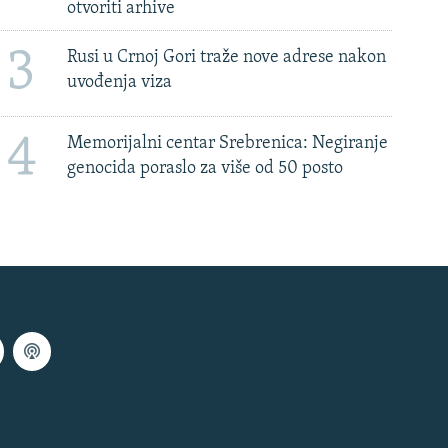
otvoriti arhive
3
Rusi u Crnoj Gori traže nove adrese nakon
uvođenja viza
4
Memorijalni centar Srebrenica: Negiranje
genocida poraslo za više od 50 posto