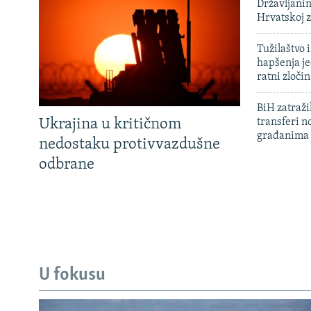
Državljanin
Hrvatskoj 
Tužilaštvo
hapšenja j
ratni zloči
BiH zatražil
Ukrajina u kritičnom
transferi n
građanima
nedostaku protivvazdušne
odbrane
U fokusu