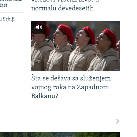
last
normalu devedesetih
u Srbiji
Šta se dešava sa služenjem
vojnog roka na Zapadnom
Balkanu?