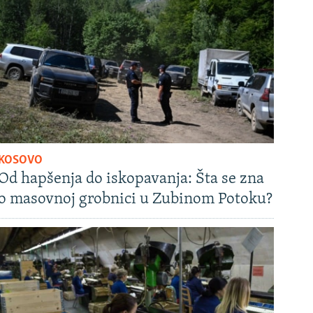
KOSOVO
Od hapšenja do iskopavanja: Šta se zna
o masovnoj grobnici u Zubinom Potoku?