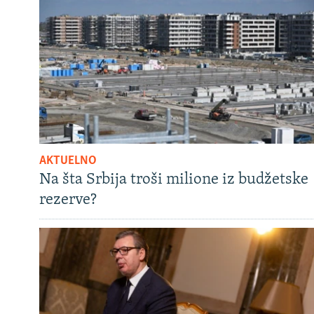
AKTUELNO
Na šta Srbija troši milione iz budžetske
rezerve?