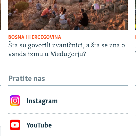
BOSNA I HERCEGOVINA
Šta su govorili zvaničnici, a šta se zna o
vandalizmu u Međugorju?
Pratite nas
Instagram
YouTube