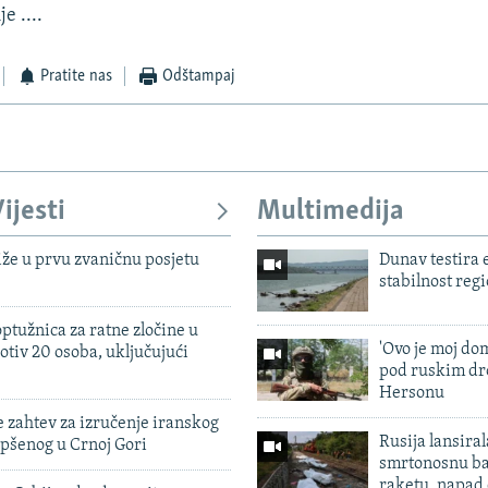
e ....
Pratite nas
Odštampaj
ijesti
Multimedija
iže u prvu zvaničnu posjetu
Dunav testira
stabilnost reg
ptužnica za ratne zločine u
'Ovo je moj dom
otiv 20 osoba, uključujući
pod ruskim dr
Hersonu
 zahtev za izručenje iranskog
Rusija lansiral
pšenog u Crnoj Gori
smrtonosnu ba
raketu, napad