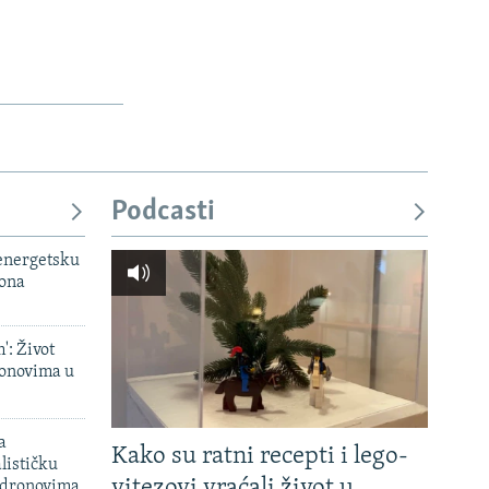
Podcasti
 energetsku
iona
': Život
onovima u
a
Kako su ratni recepti i lego-
lističku
vitezovi vraćali život u
 dronovima