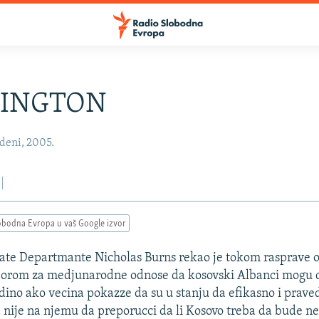
INGTON
deni, 2005.
obodna Evropa u vaš Google izvor
ate Departmante Nicholas Burns rekao je tokom rasprave 
orom za medjunarodne odnose da kosovski Albanci mogu d
edino ako vecina pokazze da su u stanju da efikasno i praved
 nije na njemu da preporucci da li Kosovo treba da bude nez