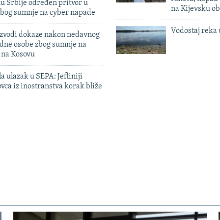
u Srbije određen pritvor u
na Kijevsku ob
zbog sumnje na cyber napade
Vodostaj reka 
 izvodi dokaze nakon nedavnog
edne osobe zbog sumnje na
n na Kosovu
a ulazak u SEPA: Jeftiniji
ovca iz inostranstva korak bliže