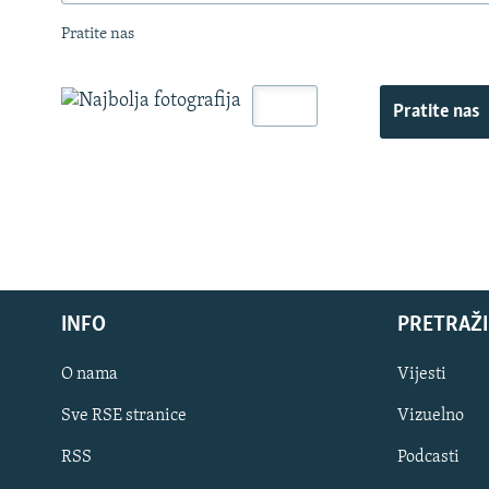
Pratite nas
Pratite nas
INFO
PRETRAŽI
O nama
Vijesti
Sve RSE stranice
Vizuelno
PRATITE NAS
RSS
Podcasti