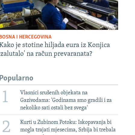
BOSNA I HERCEGOVINA
Kako je stotine hiljada eura iz Konjica
'zalutalo' na račun prevaranata?
Popularno
1
Vlasnici srušenih objekata na
Gazivodama: 'Godinama smo gradili i za
nekoliko sati ostali bez svega'
2
Kurti u Zubinom Potoku: Iskopavanja bi
mogla trajati mjesecima, Srbija bi trebala