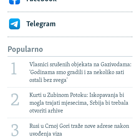
Telegram
Popularno
1
Vlasnici srušenih objekata na Gazivodama:
'Godinama smo gradili i za nekoliko sati
ostali bez svega'
2
Kurti u Zubinom Potoku: Iskopavanja bi
mogla trajati mjesecima, Srbija bi trebala
otvoriti arhive
3
Rusi u Crnoj Gori traže nove adrese nakon
uvođenja viza