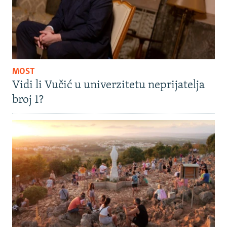
MOST
Vidi li Vučić u univerzitetu neprijatelja
broj 1?