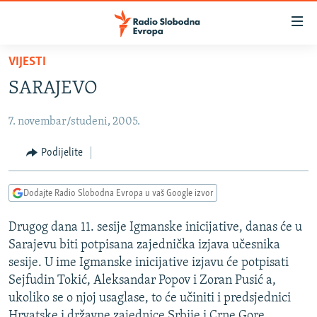
Dostupni
linkovi
Pređite
VIJESTI
na
VIJESTI
SARAJEVO
glavni
BOSNA I HERCEGOVINA
sadržaj
7. novembar/studeni, 2005.
SRBIJA
Pređite
na
KOSOVO
Podijelite
glavnu
CRNA GORA
navigaciju
Dodajte Radio Slobodna Evropa u vaš Google izvor
Pređite
VIZUELNO
na
Drugog dana 11. sesije Igmanske inicijative, danas će u
PODCASTI
VIDEO
pretragu
Sarajevu biti potpisana zajednička izjava učesnika
RAT U UKRAJINI
FOTOGALERIJE
sesije. U ime Igmanske inicijative izjavu će potpisati
KINA NA BALKANU
Sejfudin Tokić, Aleksandar Popov i Zoran Pusić a,
INFOGRAFIKE
ukoliko se o njoj usaglase, to će učiniti i predsjednici
RSE PRIČE IZ SVIJETA
Hrvatske i državne zajednice Srbije i Crne Gore