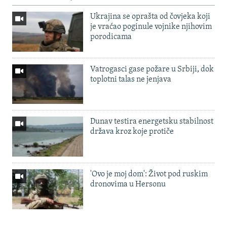
Ukrajina se oprašta od čovjeka koji
je vraćao poginule vojnike njihovim
porodicama
Vatrogasci gase požare u Srbiji, dok
toplotni talas ne jenjava
Dunav testira energetsku stabilnost
država kroz koje protiče
'Ovo je moj dom': Život pod ruskim
dronovima u Hersonu