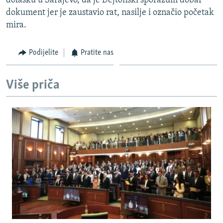
dolasku u Sarajevo, da je Dejtonski sporazum dobar
dokument jer je zaustavio rat, nasilje i označio početak
mira.
Podijelite
Pratite nas
Više priča