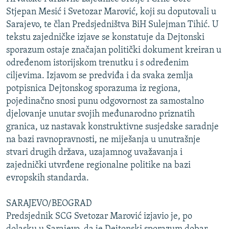
ISPRIČAJ MI
Stjepan Mesić i Svetozar Marović, koji su doputovali u
Sarajevo, te član Predsjedništva BiH Sulejman Tihić. U
DNEVNO@RSE
tekstu zajedničke izjave se konstatuje da Dejtonski
SPECIJALI RSE
sporazum ostaje značajan politički dokument kreiran u
određenom istorijskom trenutku i s određenim
VIŠE OD NASLOVA
PRATITE NAS
ciljevima. Izjavom se predviđa i da svaka zemlja
GENOCID U SREBRENICI
potpisnica Dejtonskog sporazuma iz regiona,
pojedinačno snosi punu odgovornost za samostalno
POPLAVE I KLIZIŠTA U BIH 2024.
djelovanje unutar svojih međunarodno priznatih
TV LIBERTY
Sve RFE/RL stranice
granica, uz nastavak konstruktivne susjedske saradnje
POST SCRIPTUM
na bazi ravnopravnosti, ne miješanja u unutrašnje
stvari drugih država, uzajamnog uvažavanja i
MOJA EVROPA
zajednički utvrđene regionalne politike na bazi
TRI DECENIJE OD RATA U BIH
evropskih standarda.
SVE KARTE DEJTONA
SARAJEVO/BEOGRAD
NASTANAK I RASPAD JUGOSLAVIJE
Predsjednik SCG Svetozar Marović izjavio je, po