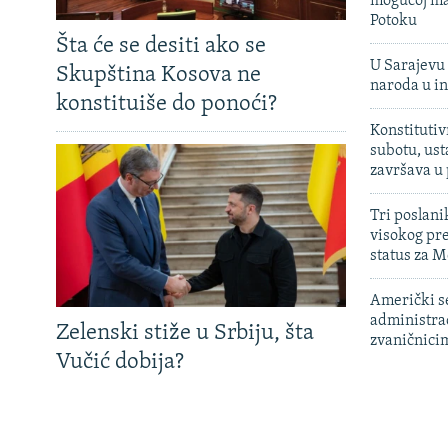
mogućoj ma
Potoku
Šta će se desiti ako se
U Sarajevu 
Skupština Kosova ne
naroda u in
konstituiše do ponoći?
Konstitutiv
subotu, ust
završava u
Tri poslani
visokog pr
status za M
Američki s
administra
Zelenski stiže u Srbiju, šta
zvaničnici
Vučić dobija?