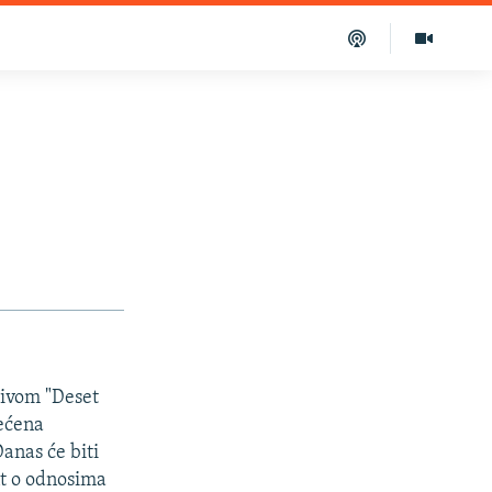
zivom "Deset
većena
anas će biti
nt o odnosima