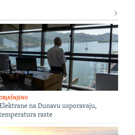
OBJAŠNJENO
Elektrane na Dunavu usporavaju,
temperatura raste