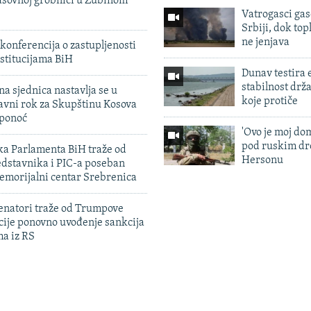
sovnoj grobnici u Zubinom
Vatrogasci gas
Srbiji, dok topl
ne jenjava
konferencija o zastupljenosti
stitucijama BiH
Dunav testira
stabilnost drž
na sjednica nastavlja se u
koje protiče
avni rok za Skupštinu Kosova
 ponoć
'Ovo je moj dom
pod ruskim dr
ka Parlamenta BiH traže od
Hersonu
edstavnika i PIC-a poseban
emorijalni centar Srebrenica
enatori traže od Trumpove
cije ponovno uvođenje sankcija
ma iz RS