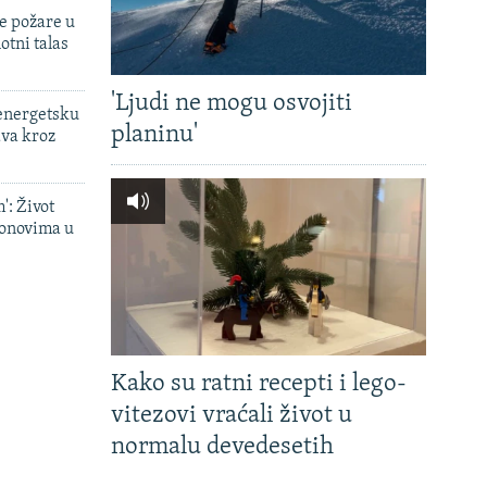
e požare u
otni talas
'Ljudi ne mogu osvojiti
 energetsku
planinu'
ava kroz
': Život
onovima u
Kako su ratni recepti i lego-
vitezovi vraćali život u
normalu devedesetih