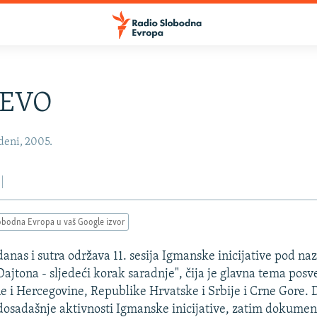
JEVO
deni, 2005.
obodna Evropa u vaš Google izvor
danas i sutra održava 11. sesija Igmanske inicijative pod na
ajtona - sljedeći korak saradnje", čija je glavna tema pos
 i Hercegovine, Republike Hrvatske i Srbije i Crne Gore. D
dosadašnje aktivnosti Igmanske inicijative, zatim dokume