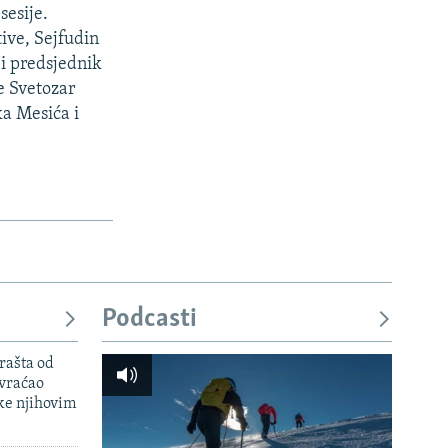
sesije.
tive, Sejfudin
 i predsjednik
e Svetozar
ka Mesića i
Podcasti
rašta od
 vraćao
ke njihovim