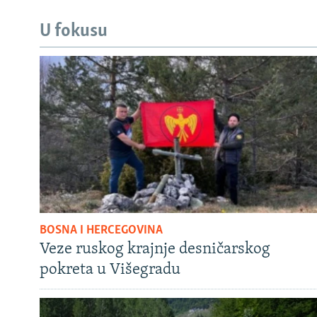
U fokusu
BOSNA I HERCEGOVINA
Veze ruskog krajnje desničarskog
pokreta u Višegradu