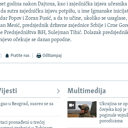
set godina nakon Dajtona, kao i zajednička izjava učesnika 
 da sutra zajedničku izjavu potpišu, u ime Igmanske inicija
dar Popov i Zoran Pusić, a da to učine, ukoliko se usaglase,
an Mesić, predsjednik državne zajednice Srbije i Crne Gor
me Predsjedništva BiH, Sulejman Tihić. Dolazak predsjedni
rajevo očekuje se danas popodne.
Pratite nas
Odštampaj
ijesti
Multimedija
igao u Beograd, susreo se sa
Ukrajina se op
čovjeka koji je
poginule vojni
porodicama
taci pronađeni u trećoj