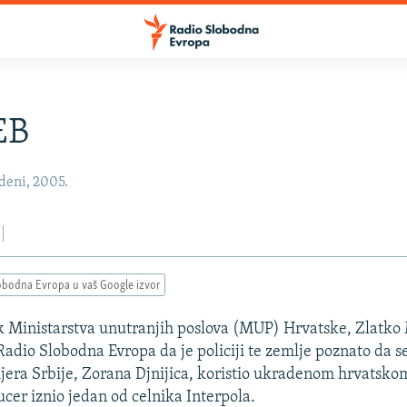
EB
deni, 2005.
obodna Evropa u vaš Google izvor
k Ministarstva unutranjih poslova (MUP) Hrvatske, Zlatk
 Radio Slobodna Evropa da je policiji te zemlje poznato da s
jera Srbije, Zorana Djnijica, koristio ukradenom hrvatsk
ucer iznio jedan od celnika Interpola.