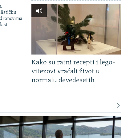
a
lističku
 dronovima
last
Kako su ratni recepti i lego-
vitezovi vraćali život u
normalu devedesetih