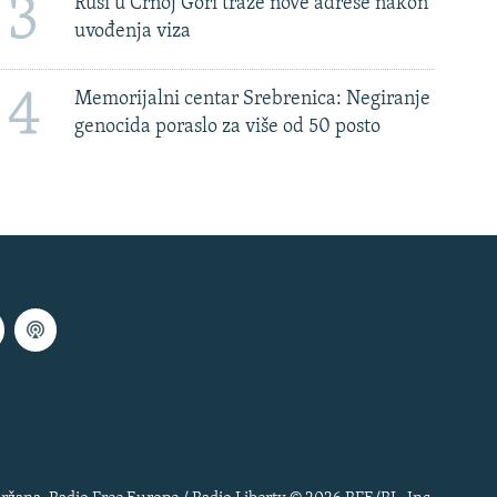
3
Rusi u Crnoj Gori traže nove adrese nakon
uvođenja viza
4
Memorijalni centar Srebrenica: Negiranje
genocida poraslo za više od 50 posto