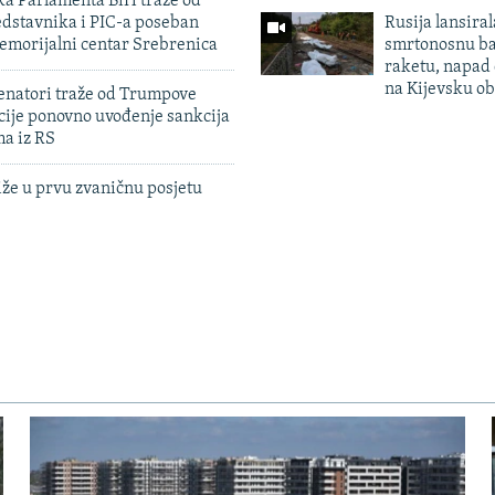
ka Parlamenta BiH traže od
edstavnika i PIC-a poseban
Rusija lansiral
emorijalni centar Srebrenica
smrtonosnu ba
raketu, napad
na Kijevsku ob
enatori traže od Trumpove
cije ponovno uvođenje sankcija
ma iz RS
iže u prvu zvaničnu posjetu