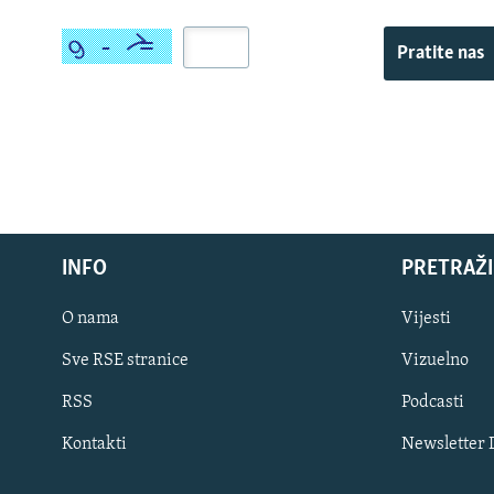
Pratite nas
INFO
PRETRAŽI
O nama
Vijesti
Sve RSE stranice
Vizuelno
PRATITE NAS
RSS
Podcasti
Kontakti
Newsletter
Sve RFE/RL stranice