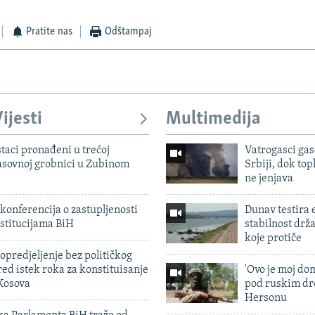
Pratite nas
Odštampaj
ijesti
Multimedija
taci pronađeni u trećoj
Vatrogasci gas
sovnoj grobnici u Zubinom
Srbiji, dok topl
ne jenjava
konferencija o zastupljenosti
Dunav testira
stitucijama BiH
stabilnost drž
koje protiče
predjeljenje bez političkog
ed istek roka za konstituisanje
'Ovo je moj dom
Kosova
pod ruskim dr
Hersonu