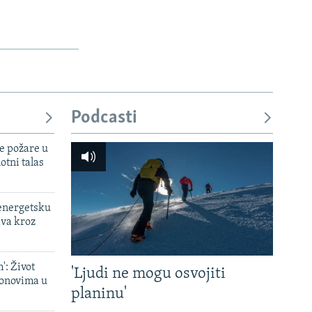
Podcasti
e požare u
otni talas
 energetsku
ava kroz
': Život
'Ljudi ne mogu osvojiti
onovima u
planinu'