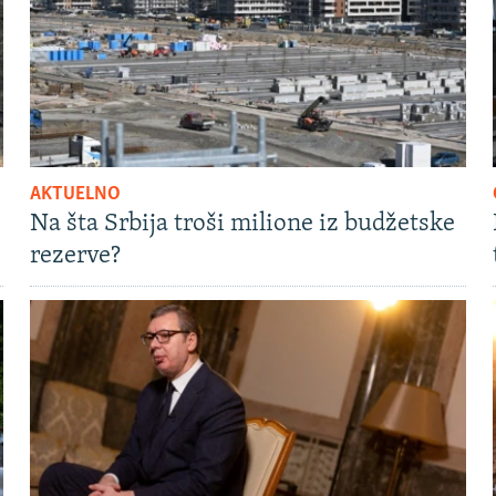
AKTUELNO
Na šta Srbija troši milione iz budžetske
rezerve?