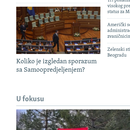
Tri poslani
visokog pr
status za M
Američki s
administra
zvaničnici
Zelenski st
Beogradu
Koliko je izgledan sporazum
sa Samoopredjeljenjem?
U fokusu