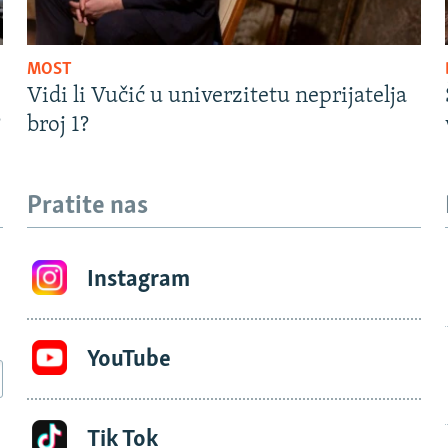
MOST
Vidi li Vučić u univerzitetu neprijatelja
?
broj 1?
Pratite nas
Instagram
YouTube
Tik Tok