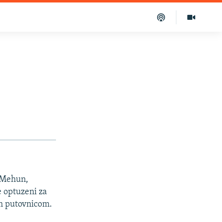
o Mehun,
e optuzeni za
om putovnicom.