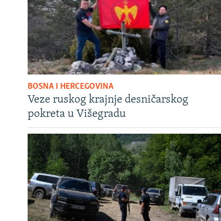
BOSNA I HERCEGOVINA
Veze ruskog krajnje desničarskog
pokreta u Višegradu