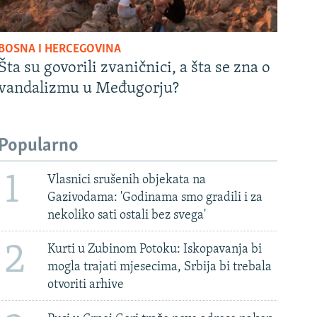
BOSNA I HERCEGOVINA
Šta su govorili zvaničnici, a šta se zna o
vandalizmu u Međugorju?
Popularno
1
Vlasnici srušenih objekata na
Gazivodama: 'Godinama smo gradili i za
nekoliko sati ostali bez svega'
2
Kurti u Zubinom Potoku: Iskopavanja bi
mogla trajati mjesecima, Srbija bi trebala
otvoriti arhive