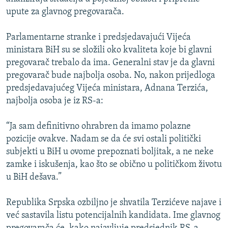
ISPRIČAJ MI
upute za glavnog pregovarača.
DNEVNO@RSE
Parlamentarne stranke i predsjedavajući Vijeća
SPECIJALI RSE
ministara BiH su se složili oko kvaliteta koje bi glavni
pregovarač trebalo da ima. Generalni stav je da glavni
VIŠE OD NASLOVA
PRATITE NAS
pregovarač bude najbolja osoba. No, nakon prijedloga
GENOCID U SREBRENICI
predsjedavajućeg Vijeća ministara, Adnana Terzića,
najbolja osoba je iz RS-a:
POPLAVE I KLIZIŠTA U BIH 2024.
TV LIBERTY
Sve RFE/RL stranice
“Ja sam definitivno ohrabren da imamo polazne
POST SCRIPTUM
pozicije ovakve. Nadam se da će svi ostali politički
subjekti u BiH u ovome prepoznati boljitak, a ne neke
MOJA EVROPA
zamke i iskušenja, kao što se obično u političkom životu
TRI DECENIJE OD RATA U BIH
u BiH dešava.”
SVE KARTE DEJTONA
Republika Srpska ozbiljno je shvatila Terzićeve najave i
NASTANAK I RASPAD JUGOSLAVIJE
već sastavila listu potencijalnih kandidata. Ime glavnog