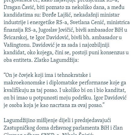
pregovarača će, kako najavljuje predsjednik RS-a,
Dragan Čavić, biti poznato za nekoliko dana, a među
kandidatima su: Đorđe Lajšić, nekadašnji ministar
industrije i energetike RS-a, Svetlana Cenić, ministrica
finansija RS-a, Jugoslav Jovičić, bivši ambasador BiH u
Švicarskoj, te Igor Davidović, bivši bh. ambasador u
Vašingtonu. Davidović je za sada i najozbiljniji
kandidat, oko kojega, čini se, postoji puni konsenzus u
oba entiteta. Zlatko Lagumdžija:
“On je čovjek koji ima i tehnokratske i
makroekonomske i diplomatske performanse koje ga
kvalifikuju za taj posao. I ukoliko bi on i bio kanditat,
on bi imao u potpunosti moju podršku. Igor Davidović
je osoba koja je kao nacrtana za ovaj posao.”
Lagumdžijino mišljenje dijeli i predsjedavajući
Zastupničkog doma državnog parlamenta BiH i član