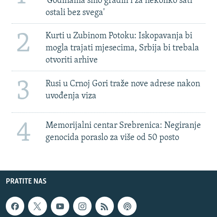
'Godinama smo gradili i za nekoliko sati
ostali bez svega'
2
Kurti u Zubinom Potoku: Iskopavanja bi
mogla trajati mjesecima, Srbija bi trebala
otvoriti arhive
3
Rusi u Crnoj Gori traže nove adrese nakon
uvođenja viza
4
Memorijalni centar Srebrenica: Negiranje
genocida poraslo za više od 50 posto
PRATITE NAS