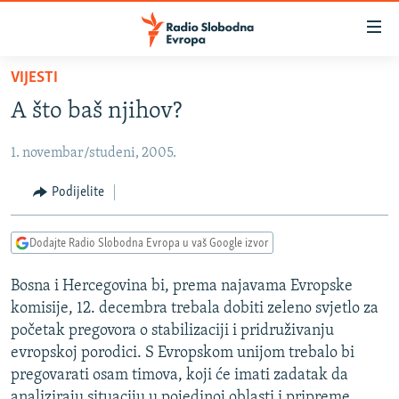
Dostupni
linkovi
Pređite
VIJESTI
na
VIJESTI
A što baš njihov?
glavni
BOSNA I HERCEGOVINA
sadržaj
1. novembar/studeni, 2005.
SRBIJA
Pređite
na
KOSOVO
Podijelite
glavnu
CRNA GORA
navigaciju
Dodajte Radio Slobodna Evropa u vaš Google izvor
Pređite
VIZUELNO
na
Bosna i Hercegovina bi, prema najavama Evropske
PODCASTI
VIDEO
pretragu
komisije, 12. decembra trebala dobiti zeleno svjetlo za
RAT U UKRAJINI
FOTOGALERIJE
početak pregovora o stabilizaciji i pridruživanju
KINA NA BALKANU
evropskoj porodici. S Evropskom unijom trebalo bi
INFOGRAFIKE
pregovarati osam timova, koji će imati zadatak da
RSE PRIČE IZ SVIJETA
analiziraju situaciju u pojedinoj oblasti i pripreme