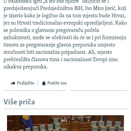
U balkansku igru „a što baš njihov“ uključio se i
predsjedavajući Predsjedništva BiH, Ivo Miro Jović, koji
je izjavio kako je logično da na tom mjestu bude Hrvat,
jer su Hrvati tradicionalno evropski opredijeljeni. Kako
se polemika o glavnom pregovaraču počela
zahuktavati, može se očekivati da će se i pri formiranju
timova za pregovaranje glavna preporuka umjesto
stručnosti biti nacionalna pripadnost. Ali, mjesto
prebivališta članova tima i nacionalnost Evropi nisu
nikakva preporuka.
Podijelite
Pratite nas
Više priča