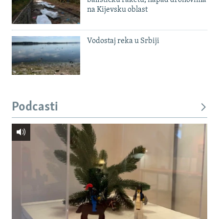
balističku raketu, napad dronovima
na Kijevsku oblast
Vodostaj reka u Srbiji
Podcasti