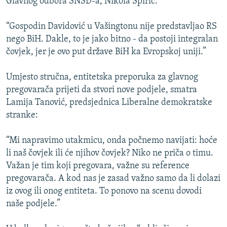
Glavnog odbora SNSD-a, Nikola Špirić:
“Gospodin Davidović u Vašingtonu nije predstavljao RS
nego BiH. Dakle, to je jako bitno - da postoji integralan
čovjek, jer je ovo put države BiH ka Evropskoj uniji.”
Umjesto stručna, entitetska preporuka za glavnog
pregovarača prijeti da stvori nove podjele, smatra
Lamija Tanović, predsjednica Liberalne demokratske
stranke:
“Mi napravimo utakmicu, onda počnemo navijati: hoće
li naš čovjek ili će njihov čovjek? Niko ne priča o timu.
Važan je tim koji pregovara, važne su reference
pregovarača. A kod nas je zasad važno samo da li dolazi
iz ovog ili onog entiteta. To ponovo na scenu dovodi
naše podjele.”