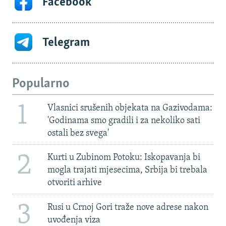
Facebook
Telegram
Popularno
1
Vlasnici srušenih objekata na Gazivodama:
'Godinama smo gradili i za nekoliko sati
ostali bez svega'
2
Kurti u Zubinom Potoku: Iskopavanja bi
mogla trajati mjesecima, Srbija bi trebala
otvoriti arhive
3
Rusi u Crnoj Gori traže nove adrese nakon
uvođenja viza