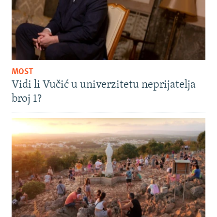
MOST
Vidi li Vučić u univerzitetu neprijatelja
broj 1?