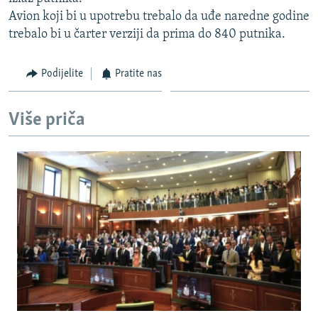
ISPRIČAJ MI
Avion koji bi u upotrebu trebalo da uđe naredne godine
trebalo bi u čarter verziji da prima do 840 putnika.
DNEVNO@RSE
SPECIJALI RSE
Podijelite
Pratite nas
VIŠE OD NASLOVA
PRATITE NAS
GENOCID U SREBRENICI
Više priča
POPLAVE I KLIZIŠTA U BIH 2024.
TV LIBERTY
Sve RFE/RL stranice
POST SCRIPTUM
MOJA EVROPA
TRI DECENIJE OD RATA U BIH
SVE KARTE DEJTONA
NASTANAK I RASPAD JUGOSLAVIJE