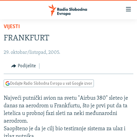
Dostupni
linkovi
Pređite
VIJESTI
na
VIJESTI
FRANKFURT
glavni
BOSNA I HERCEGOVINA
sadržaj
29. oktobar/listopad, 2005.
SRBIJA
Pređite
na
KOSOVO
Podijelite
glavnu
CRNA GORA
navigaciju
Dodajte Radio Slobodna Evropa u vaš Google izvor
Pređite
VIZUELNO
na
Najveći putnički avion na svetu "Airbus 380" sleteo je
PODCASTI
VIDEO
pretragu
danas na aerodrom u Frankfurtu, što je prvi put da ta
RAT U UKRAJINI
FOTOGALERIJE
letelica u probnoj fazi sleti na neki međunarodni
KINA NA BALKANU
aerodrom.
INFOGRAFIKE
Saopšteno je da je cilj bio testiranje sistema za ulaz i
RSE PRIČE IZ SVIJETA
izlaz putnika.