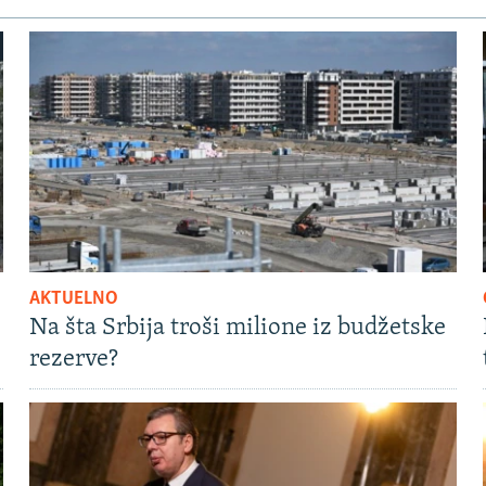
AKTUELNO
Na šta Srbija troši milione iz budžetske
rezerve?