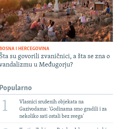
BOSNA I HERCEGOVINA
Šta su govorili zvaničnici, a šta se zna o
vandalizmu u Međugorju?
Popularno
1
Vlasnici srušenih objekata na
Gazivodama: 'Godinama smo gradili i za
nekoliko sati ostali bez svega'