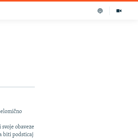
jelomično
 svoje obaveze
 biti podsticaj