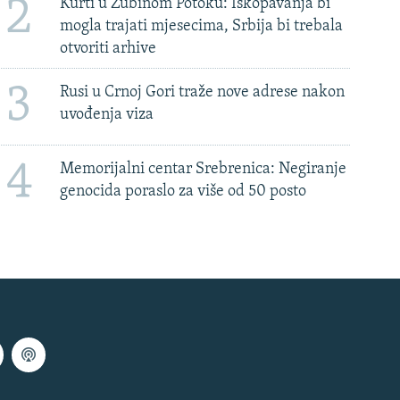
2
Kurti u Zubinom Potoku: Iskopavanja bi
mogla trajati mjesecima, Srbija bi trebala
otvoriti arhive
3
Rusi u Crnoj Gori traže nove adrese nakon
uvođenja viza
4
Memorijalni centar Srebrenica: Negiranje
genocida poraslo za više od 50 posto