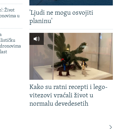
': Život
'Ljudi ne mogu osvojiti
onovima u
planinu'
a
lističku
 dronovima
last
Kako su ratni recepti i lego-
vitezovi vraćali život u
normalu devedesetih