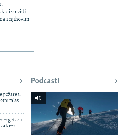
e.
ukoliko vidi
ma i njihovim
Podcasti
e požare u
otni talas
 energetsku
ava kroz