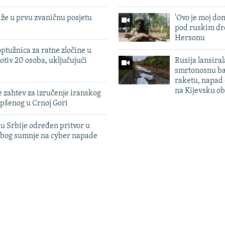
iže u prvu zvaničnu posjetu
'Ovo je moj dom
pod ruskim dr
Hersonu
ptužnica za ratne zločine u
otiv 20 osoba, uključujući
Rusija lansiral
smrtonosnu ba
raketu, napad
na Kijevsku ob
 zahtev za izručenje iranskog
pšenog u Crnoj Gori
u Srbije određen pritvor u
zbog sumnje na cyber napade