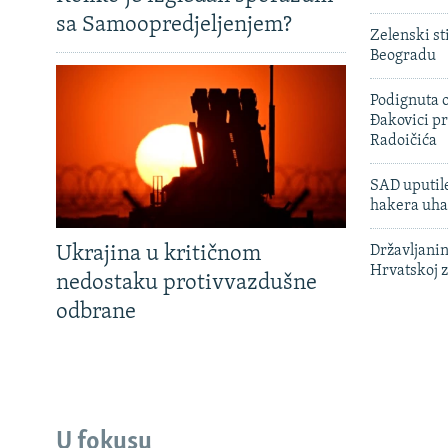
sa Samoopredjeljenjem?
Zelenski st
Beogradu
Podignuta o
Đakovici pr
Radoičića
SAD uputile
hakera uha
Ukrajina u kritičnom
Državljanin
Hrvatskoj 
nedostaku protivvazdušne
odbrane
U fokusu