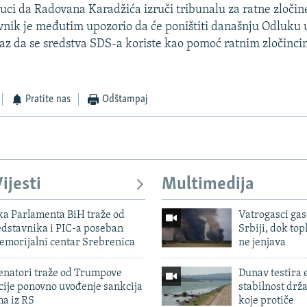
Luci da Radovana Karadžića izruči tribunalu za ratne zločin
vnik je međutim upozorio da će poništiti današnju Odluku 
az da se sredstva SDS-a koriste kao pomoć ratnim zločinci
Pratite nas
Odštampaj
ijesti
Multimedija
ka Parlamenta BiH traže od
Vatrogasci gas
edstavnika i PIC-a poseban
Srbiji, dok topl
emorijalni centar Srebrenica
ne jenjava
enatori traže od Trumpove
Dunav testira
cije ponovno uvođenje sankcija
stabilnost drž
ma iz RS
koje protiče