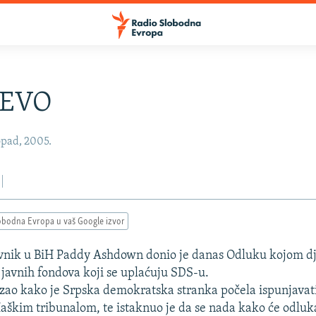
JEVO
opad, 2005.
obodna Evropa u vaš Google izvor
avnik u BiH Paddy Ashdown donio je danas Odluku kojom d
javnih fondova koji se uplaćuju SDS-u.
ao kako je Srpska demokratska stranka počela ispunjavati
Haškim tribunalom, te istaknuo je da se nada kako će odluka