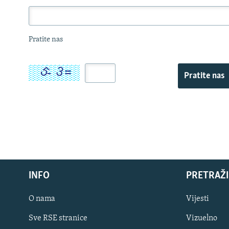
Pratite nas
Pratite nas
INFO
PRETRAŽI
O nama
Vijesti
Sve RSE stranice
Vizuelno
PRATITE NAS