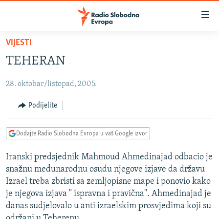
Dostupni
linkovi
Pređite
VIJESTI
na
VIJESTI
TEHERAN
glavni
BOSNA I HERCEGOVINA
sadržaj
28. oktobar/listopad, 2005.
SRBIJA
Pređite
na
KOSOVO
Podijelite
glavnu
CRNA GORA
navigaciju
Dodajte Radio Slobodna Evropa u vaš Google izvor
Pređite
VIZUELNO
na
Iranski predsjednik Mahmoud Ahmedinajad odbacio je
PODCASTI
VIDEO
pretragu
snažnu međunarodnu osudu njegove izjave da državu
RAT U UKRAJINI
FOTOGALERIJE
Izrael treba zbristi sa zemljopisne mape i ponovio kako
KINA NA BALKANU
je njegova izjava " ispravna i pravična". Ahmedinajad je
INFOGRAFIKE
danas sudjelovalo u anti izraelskim prosvjedima koji su
RSE PRIČE IZ SVIJETA
održani u Teherenu.