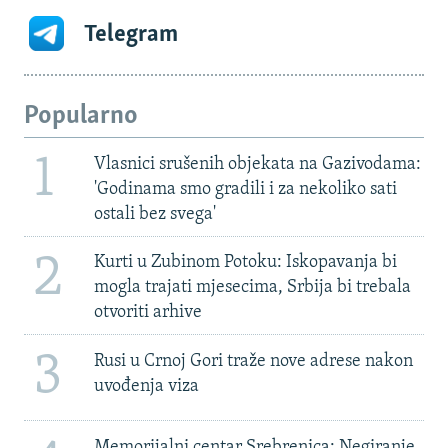
Telegram
Popularno
1
Vlasnici srušenih objekata na Gazivodama:
'Godinama smo gradili i za nekoliko sati
ostali bez svega'
2
Kurti u Zubinom Potoku: Iskopavanja bi
mogla trajati mjesecima, Srbija bi trebala
otvoriti arhive
3
Rusi u Crnoj Gori traže nove adrese nakon
uvođenja viza
Memorijalni centar Srebrenica: Negiranje