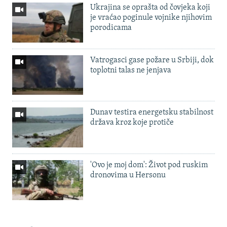
Ukrajina se oprašta od čovjeka koji
je vraćao poginule vojnike njihovim
porodicama
Vatrogasci gase požare u Srbiji, dok
toplotni talas ne jenjava
Dunav testira energetsku stabilnost
država kroz koje protiče
'Ovo je moj dom': Život pod ruskim
dronovima u Hersonu