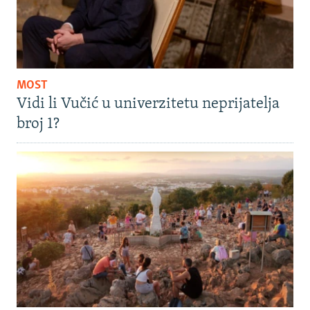
MOST
Vidi li Vučić u univerzitetu neprijatelja
broj 1?