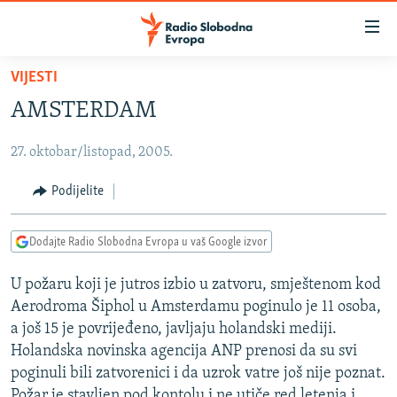
Dostupni
linkovi
Pređite
VIJESTI
na
VIJESTI
AMSTERDAM
glavni
BOSNA I HERCEGOVINA
sadržaj
27. oktobar/listopad, 2005.
SRBIJA
Pređite
na
KOSOVO
Podijelite
glavnu
CRNA GORA
navigaciju
Dodajte Radio Slobodna Evropa u vaš Google izvor
Pređite
VIZUELNO
na
U požaru koji je jutros izbio u zatvoru, smještenom kod
PODCASTI
VIDEO
pretragu
Aerodroma Šiphol u Amsterdamu poginulo je 11 osoba,
RAT U UKRAJINI
FOTOGALERIJE
a još 15 je povrijeđeno, javljaju holandski mediji.
KINA NA BALKANU
Holandska novinska agencija ANP prenosi da su svi
INFOGRAFIKE
poginuli bili zatvorenici i da uzrok vatre još nije poznat.
RSE PRIČE IZ SVIJETA
Požar je stavljen pod kontolu i ne utiče red letenja i