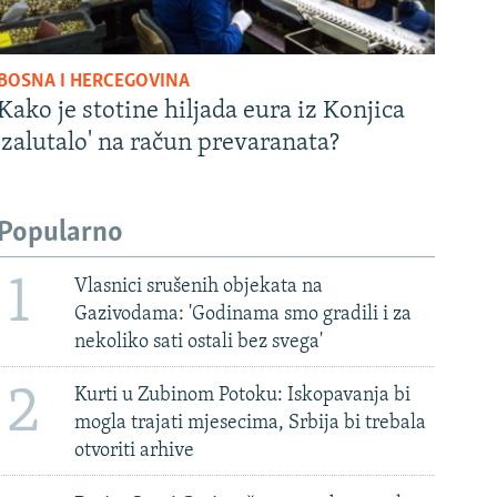
BOSNA I HERCEGOVINA
Kako je stotine hiljada eura iz Konjica
'zalutalo' na račun prevaranata?
Popularno
1
Vlasnici srušenih objekata na
Gazivodama: 'Godinama smo gradili i za
nekoliko sati ostali bez svega'
2
Kurti u Zubinom Potoku: Iskopavanja bi
mogla trajati mjesecima, Srbija bi trebala
otvoriti arhive