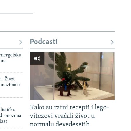
Podcasti
 energetsku
iona
': Život
onovima u
a
Kako su ratni recepti i lego-
lističku
vitezovi vraćali život u
 dronovima
last
normalu devedesetih