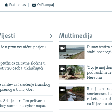
Pratite nas
Odštampaj
ijesti
Multimedija
iže u prvu zvaničnu posjetu
Dunav testira
stabilnost reg
ptužnica za ratne zločine u
'Ovo je moj dom
otiv 20 osoba, uključujući
pod ruskim dr
Hersonu
 zahtev za izručenje iranskog
Rusija lansiral
pšenog u Crnoj Gori
smrtonosnu ba
raketu, napad
u Srbije određen pritvor u
na Kijevsku ob
zbog sumnje na cyber napade