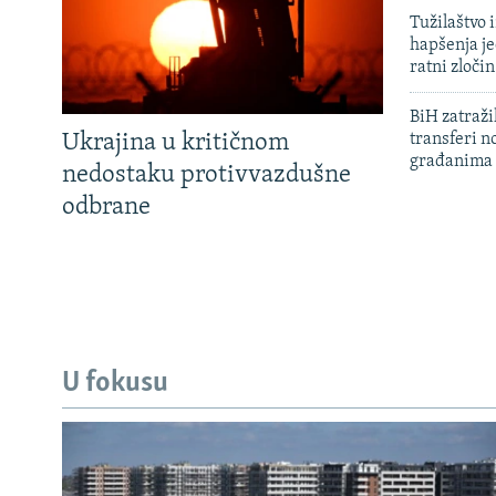
Tužilaštvo
hapšenja j
ratni zloči
BiH zatražil
Ukrajina u kritičnom
transferi n
građanima
nedostaku protivvazdušne
odbrane
U fokusu