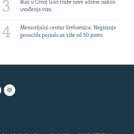
3
Rusi u Crnoj Gori traže nove adrese nakon
uvođenja viza
4
Memorijalni centar Srebrenica: Negiranje
genocida poraslo za više od 50 posto