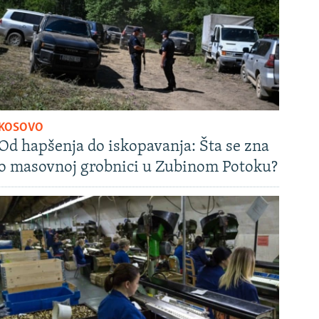
KOSOVO
Od hapšenja do iskopavanja: Šta se zna
o masovnoj grobnici u Zubinom Potoku?