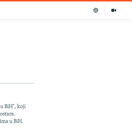
u BiH", koji
ostara.
jima u BiH.