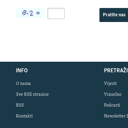
Pratite nas
INFO
PRETRAŽI
O nama
Vijesti
Sve RSE stranice
Vizuelno
PRATITE NAS
RSS
Podcasti
Kontakti
Newsletter
Sve RFE/RL stranice