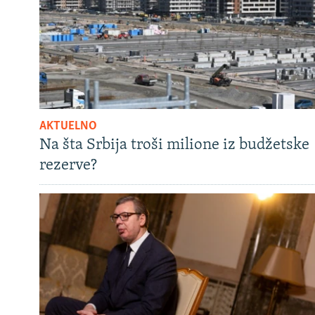
AKTUELNO
Na šta Srbija troši milione iz budžetske
rezerve?