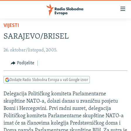
Dostupni
linkovi
Pređite
VIJESTI
na
VIJESTI
SARAJEVO/BRISEL
glavni
BOSNA I HERCEGOVINA
sadržaj
26. oktobar/listopad, 2005.
SRBIJA
Pređite
na
KOSOVO
Podijelite
glavnu
CRNA GORA
navigaciju
Dodajte Radio Slobodna Evropa u vaš Google izvor
Pređite
VIZUELNO
na
Delegacija Političkog komiteta Parlamentarne
PODCASTI
VIDEO
pretragu
skupštine NATO-a, dolazi danas u zvaničnu posjetu
RAT U UKRAJINI
FOTOGALERIJE
Bosni i Hercegovini. Prvi radni susret, delegacija
KINA NA BALKANU
Političkog komiteta Parlamentarne skupštine NATO-a
INFOGRAFIKE
imat će sa članovima kolegija Predstavničkog doma i
RSE PRIČE IZ SVIJETA
Doma naroda Parlamentarne skupštine BIH. Za sutra je