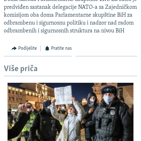
ISPRIČAJ MI
predviđen sastanak delegacije NATO-a sa Zajedničkom
komisijom oba doma Parlamentarne skupštine BiH za
DNEVNO@RSE
odbrambenu i sigurnosnu politiku i nadzor nad radom
SPECIJALI RSE
odbrambenih i sigurnosnih struktura na nivou BiH
VIŠE OD NASLOVA
PRATITE NAS
Podijelite
Pratite nas
GENOCID U SREBRENICI
POPLAVE I KLIZIŠTA U BIH 2024.
Više priča
TV LIBERTY
Sve RFE/RL stranice
POST SCRIPTUM
MOJA EVROPA
TRI DECENIJE OD RATA U BIH
SVE KARTE DEJTONA
NASTANAK I RASPAD JUGOSLAVIJE