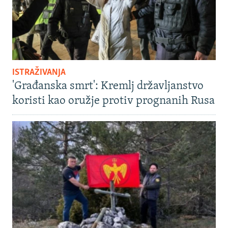
ISTRAŽIVANJA
'Građanska smrt': Kremlj državljanstvo
koristi kao oružje protiv prognanih Rusa