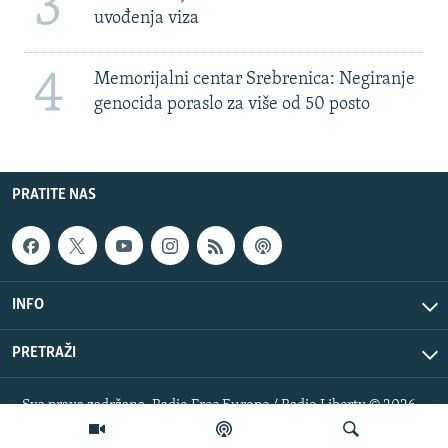
3
uvođenja viza
4
Memorijalni centar Srebrenica: Negiranje
genocida poraslo za više od 50 posto
PRATITE NAS
INFO
PRETRAŽI
Sva prava zadržana. Radio Free Europe / Radio Liberty © 2026
RFE/RL, Inc.