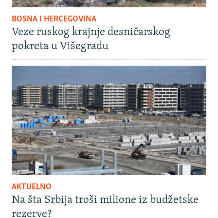
BOSNA I HERCEGOVINA
Veze ruskog krajnje desničarskog
pokreta u Višegradu
AKTUELNO
Na šta Srbija troši milione iz budžetske
rezerve?