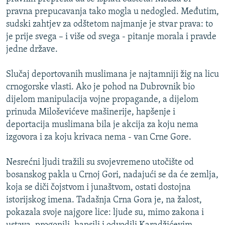
ISPRIČAJ MI
pravna prepucavanja tako mogla u nedogled. Međutim,
sudski zahtjev za odštetom najmanje je stvar prava: to
DNEVNO@RSE
je prije svega – i više od svega - pitanje morala i pravde
SPECIJALI RSE
jedne države.
VIŠE OD NASLOVA
PRATITE NAS
Slučaj deportovanih muslimana je najtamniji žig na licu
GENOCID U SREBRENICI
crnogorske vlasti. Ako je pohod na Dubrovnik bio
dijelom manipulacija vojne propagande, a dijelom
POPLAVE I KLIZIŠTA U BIH 2024.
prinuda Miloševićeve mašinerije, hapšenje i
TV LIBERTY
Sve RFE/RL stranice
deportacija muslimana bila je akcija za koju nema
POST SCRIPTUM
izgovora i za koju krivaca nema - van Crne Gore.
MOJA EVROPA
Nesrećni ljudi tražili su svojevremeno utočište od
TRI DECENIJE OD RATA U BIH
bosanskog pakla u Crnoj Gori, nadajući se da će zemlja,
koja se diči čojstvom i junaštvom, ostati dostojna
SVE KARTE DEJTONA
istorijskog imena. Tadašnja Crna Gora je, na žalost,
NASTANAK I RASPAD JUGOSLAVIJE
pokazala svoje najgore lice: ljude su, mimo zakona i