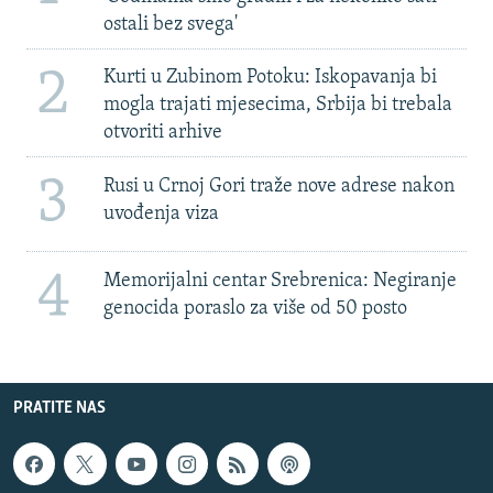
ostali bez svega'
2
Kurti u Zubinom Potoku: Iskopavanja bi
mogla trajati mjesecima, Srbija bi trebala
otvoriti arhive
3
Rusi u Crnoj Gori traže nove adrese nakon
uvođenja viza
4
Memorijalni centar Srebrenica: Negiranje
genocida poraslo za više od 50 posto
PRATITE NAS