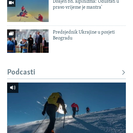
Doajen bh. alpinizma: 'Odustati u
pravo vrijeme je mantra'
Predsjednik Ukrajine u posjeti
Beogradu
Podcasti