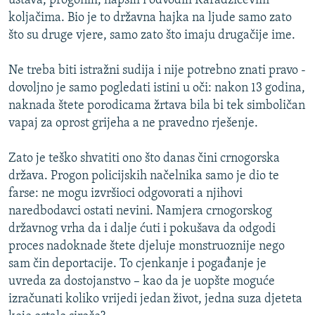
ustava, progonili, hapsili i odvodili Karadžićevim
koljačima. Bio je to državna hajka na ljude samo zato
što su druge vjere, samo zato što imaju drugačije ime.
Ne treba biti istražni sudija i nije potrebno znati pravo -
dovoljno je samo pogledati istini u oči: nakon 13 godina,
naknada štete porodicama žrtava bila bi tek simboličan
vapaj za oprost grijeha a ne pravedno rješenje.
Zato je teško shvatiti ono što danas čini crnogorska
država. Progon policijskih načelnika samo je dio te
farse: ne mogu izvršioci odgovorati a njihovi
naredbodavci ostati nevini. Namjera crnogorskog
državnog vrha da i dalje ćuti i pokušava da odgodi
proces nadoknade štete djeluje monstruoznije nego
sam čin deportacije. To cjenkanje i pogađanje je
uvreda za dostojanstvo – kao da je uopšte moguće
izračunati koliko vrijedi jedan život, jedna suza djeteta