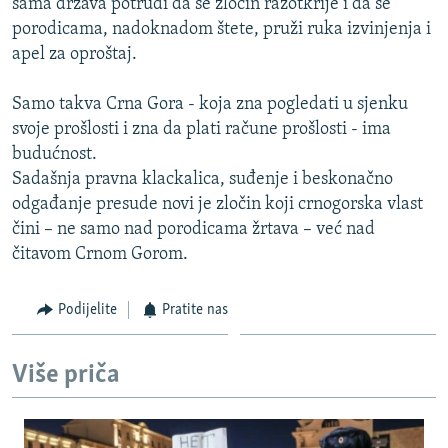
sama država potrudi da se zločin razotkrije i da se
porodicama, nadoknadom štete, pruži ruka izvinjenja i
apel za oproštaj.
Samo takva Crna Gora - koja zna pogledati u sjenku
svoje prošlosti i zna da plati račune prošlosti - ima
budućnost.
Sadašnja pravna klackalica, suđenje i beskonačno
odgađanje presude novi je zločin koji crnogorska vlast
čini – ne samo nad porodicama žrtava – već nad
čitavom Crnom Gorom.
Podijelite
Pratite nas
Više priča