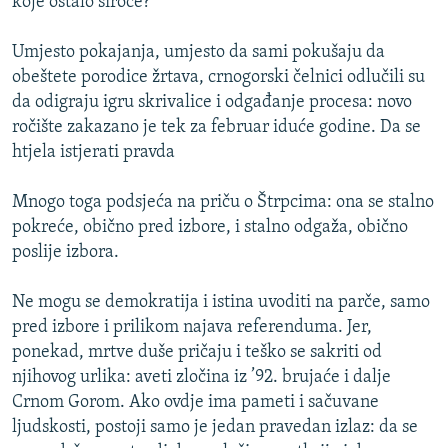
koje ostalo siroče?
Umjesto pokajanja, umjesto da sami pokušaju da
obeštete porodice žrtava, crnogorski čelnici odlučili su
da odigraju igru skrivalice i odgađanje procesa: novo
ročište zakazano je tek za februar iduće godine. Da se
htjela istjerati pravda
Mnogo toga podsjeća na priču o Štrpcima: ona se stalno
pokreće, obično pred izbore, i stalno odgaža, obično
poslije izbora.
Ne mogu se demokratija i istina uvoditi na parče, samo
pred izbore i prilikom najava referenduma. Jer,
ponekad, mrtve duše pričaju i teško se sakriti od
njihovog urlika: aveti zločina iz ’92. brujaće i dalje
Crnom Gorom. Ako ovdje ima pameti i sačuvane
ljudskosti, postoji samo je jedan pravedan izlaz: da se