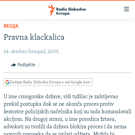
Dostupni
linkovi
Pređite
REGIJA
na
VIJESTI
Pravna klackalica
glavni
BOSNA I HERCEGOVINA
sadržaj
24. oktobar/listopad, 2005.
SRBIJA
Pređite
na
KOSOVO
Podijelite
glavnu
CRNA GORA
navigaciju
Dodajte Radio Slobodna Evropa u vaš Google izvor
Pređite
VIZUELNO
na
U ime crnogorske države, viši tužilac je zahtijevao
PODCASTI
VIDEO
pretragu
prekid postupka dok se ne okonča proces protiv
RAT U UKRAJINI
FOTOGALERIJE
šestorice policijskih načelnika koji su tada komandovali
KINA NA BALKANU
akcijom. Na drugoj strani, u ime porodica žrtava,
INFOGRAFIKE
advokati su tvrdili da država blokira proces i da nema
RSE PRIČE IZ SVIJETA
pravnih prepreka da se isplati odšteta. Možda bi