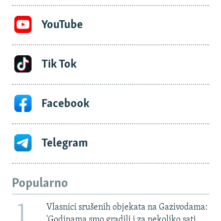
YouTube
Tik Tok
Facebook
Telegram
Popularno
1
Vlasnici srušenih objekata na Gazivodama:
'Godinama smo gradili i za nekoliko sati