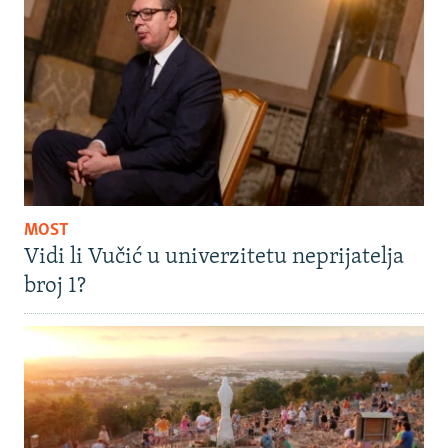
MOST
Vidi li Vučić u univerzitetu neprijatelja
broj 1?