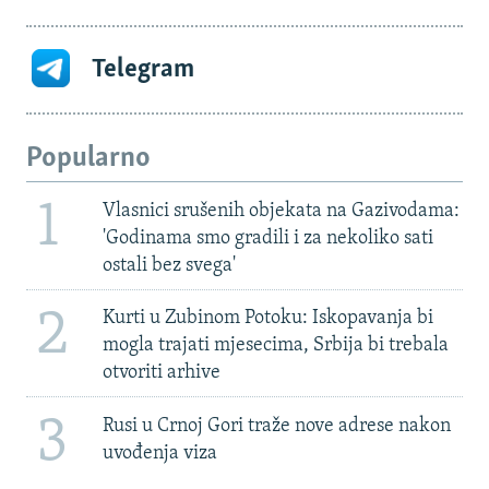
Telegram
Popularno
1
Vlasnici srušenih objekata na Gazivodama:
'Godinama smo gradili i za nekoliko sati
ostali bez svega'
2
Kurti u Zubinom Potoku: Iskopavanja bi
mogla trajati mjesecima, Srbija bi trebala
otvoriti arhive
3
Rusi u Crnoj Gori traže nove adrese nakon
uvođenja viza