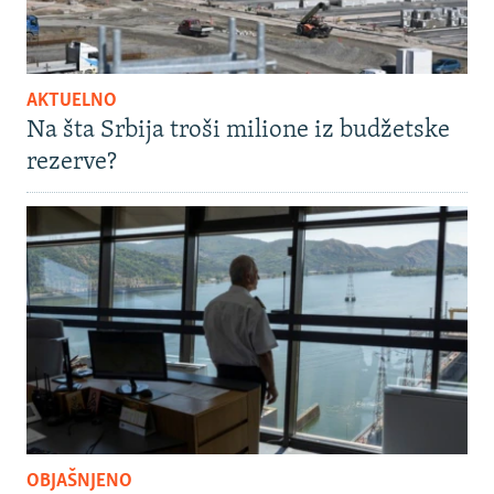
AKTUELNO
Na šta Srbija troši milione iz budžetske
rezerve?
OBJAŠNJENO