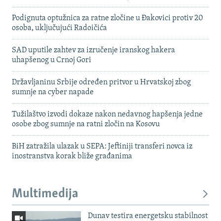
Podignuta optužnica za ratne zločine u Đakovici protiv 20
osoba, uključujući Radoičića
SAD uputile zahtev za izručenje iranskog hakera
uhapšenog u Crnoj Gori
Državljaninu Srbije određen pritvor u Hrvatskoj zbog
sumnje na cyber napade
Tužilaštvo izvodi dokaze nakon nedavnog hapšenja jedne
osobe zbog sumnje na ratni zločin na Kosovu
BiH zatražila ulazak u SEPA: Jeftiniji transferi novca iz
inostranstva korak bliže građanima
Multimedija
Dunav testira energetsku stabilnost