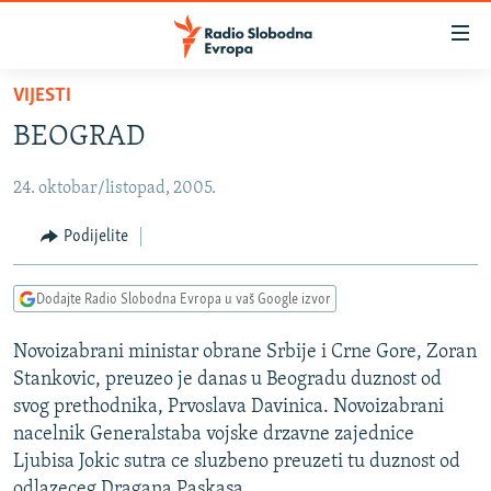
Dostupni
linkovi
Pređite
VIJESTI
na
VIJESTI
BEOGRAD
glavni
BOSNA I HERCEGOVINA
sadržaj
24. oktobar/listopad, 2005.
SRBIJA
Pređite
na
KOSOVO
Podijelite
glavnu
CRNA GORA
navigaciju
Dodajte Radio Slobodna Evropa u vaš Google izvor
Pređite
VIZUELNO
na
Novoizabrani ministar obrane Srbije i Crne Gore, Zoran
PODCASTI
VIDEO
pretragu
Stankovic, preuzeo je danas u Beogradu duznost od
RAT U UKRAJINI
FOTOGALERIJE
svog prethodnika, Prvoslava Davinica. Novoizabrani
KINA NA BALKANU
nacelnik Generalstaba vojske drzavne zajednice
INFOGRAFIKE
Ljubisa Jokic sutra ce sluzbeno preuzeti tu duznost od
RSE PRIČE IZ SVIJETA
odlazeceg Dragana Paskasa.