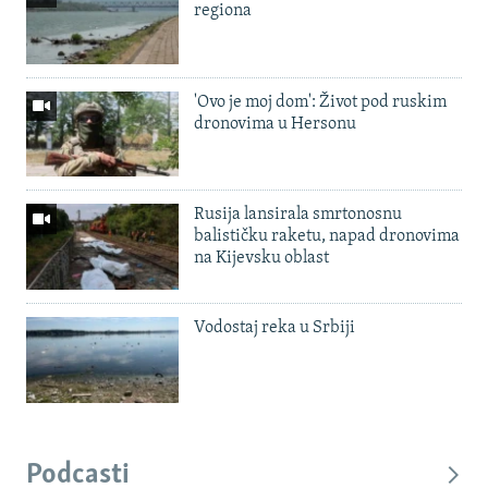
regiona
'Ovo je moj dom': Život pod ruskim
dronovima u Hersonu
Rusija lansirala smrtonosnu
balističku raketu, napad dronovima
na Kijevsku oblast
Vodostaj reka u Srbiji
Podcasti