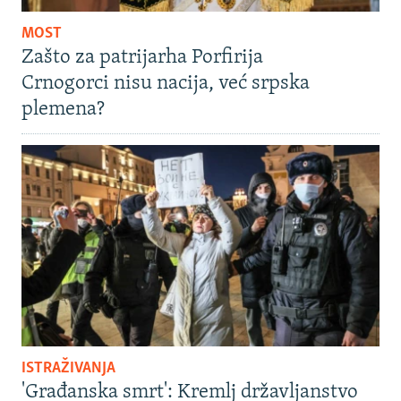
MOST
Zašto za patrijarha Porfirija
Crnogorci nisu nacija, već srpska
plemena?
ISTRAŽIVANJA
'Građanska smrt': Kremlj državljanstvo