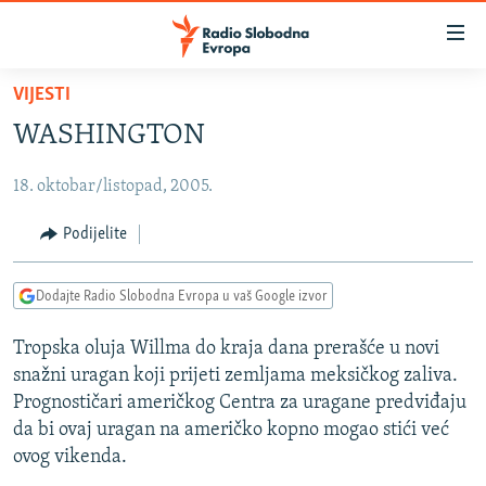
Dostupni
linkovi
Pređite
VIJESTI
na
VIJESTI
WASHINGTON
glavni
BOSNA I HERCEGOVINA
sadržaj
18. oktobar/listopad, 2005.
SRBIJA
Pređite
na
KOSOVO
Podijelite
glavnu
CRNA GORA
navigaciju
Dodajte Radio Slobodna Evropa u vaš Google izvor
Pređite
VIZUELNO
na
Tropska oluja Willma do kraja dana prerašće u novi
PODCASTI
VIDEO
pretragu
snažni uragan koji prijeti zemljama meksičkog zaliva.
RAT U UKRAJINI
FOTOGALERIJE
Prognostičari američkog Centra za uragane predviđaju
KINA NA BALKANU
da bi ovaj uragan na američko kopno mogao stići već
INFOGRAFIKE
ovog vikenda.
RSE PRIČE IZ SVIJETA