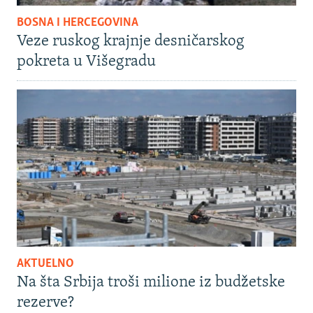
BOSNA I HERCEGOVINA
Veze ruskog krajnje desničarskog
pokreta u Višegradu
AKTUELNO
Na šta Srbija troši milione iz budžetske
rezerve?