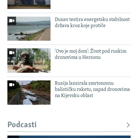
Dunav testira energetsku stabilnost
država kroz koje protiče
'Ovo je moj dom': Život pod ruskim
dronovima u Hersonu
Rusija lansirala smrtonosnu
balističku raketu, napad dronovima
na Kijevsku oblast
Podcasti