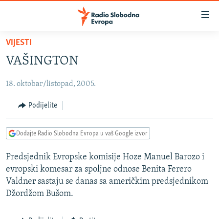
Dostupni
linkovi
Pređite
VIJESTI
na
VIJESTI
VAŠINGTON
glavni
BOSNA I HERCEGOVINA
sadržaj
18. oktobar/listopad, 2005.
SRBIJA
Pređite
na
KOSOVO
Podijelite
glavnu
CRNA GORA
navigaciju
Dodajte Radio Slobodna Evropa u vaš Google izvor
Pređite
VIZUELNO
na
Predsjednik Evropske komisije Hoze Manuel Barozo i
PODCASTI
VIDEO
pretragu
evropski komesar za spoljne odnose Benita Ferero
RAT U UKRAJINI
FOTOGALERIJE
Valdner sastaju se danas sa američkim predsjednikom
KINA NA BALKANU
Džordžom Bušom.
INFOGRAFIKE
RSE PRIČE IZ SVIJETA