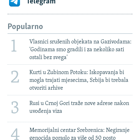
Telegram
Popularno
1
Vlasnici srušenih objekata na Gazivodama:
'Godinama smo gradili i za nekoliko sati
ostali bez svega'
2
Kurti u Zubinom Potoku: Iskopavanja bi
mogla trajati mjesecima, Srbija bi trebala
otvoriti arhive
3
Rusi u Crnoj Gori traže nove adrese nakon
uvođenja viza
4
Memorijalni centar Srebrenica: Negiranje
genocida poraslo za više od 50 posto