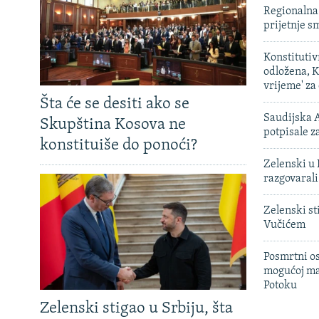
Regionalna 
prijetnje 
Konstituti
odložena, K
vrijeme' za
Šta će se desiti ako se
Saudijska A
Skupština Kosova ne
potpisale 
konstituiše do ponoći?
Zelenski u 
razgovarali
Zelenski st
Vučićem
Posmrtni os
mogućoj ma
Potoku
Zelenski stigao u Srbiju, šta