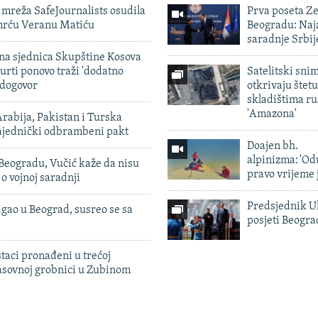
mreža SafeJournalists osudila
Prva poseta Z
smrću Veranu Matiću
Beogradu: Naja
saradnje Srbij
vna sjednica Skupštine Kosova
urti ponovo traži 'dodatno
Satelitski sni
 dogovor
otkrivaju štetu
skladištima r
'Amazona'
rabija, Pakistan i Turska
zajednički odbrambeni pakt
Doajen bh.
alpinizma: 'Od
Beogradu, Vučić kaže da nisu
pravo vrijeme 
 o vojnoj saradnji
Predsjednik U
igao u Beograd, susreo se sa
posjeti Beogr
taci pronađeni u trećoj
sovnoj grobnici u Zubinom