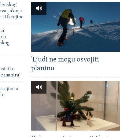
elenskog
va jačanja
e i Ukrajine
mci
 na
uskog
'Ljudi ne mogu osvojiti
planinu'
ustati u
je mantra'
krajine u
adu