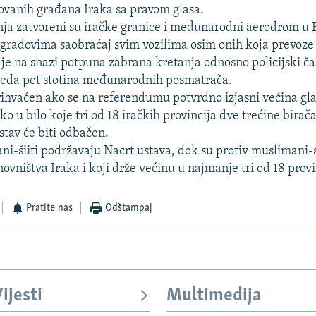
ovanih građana Iraka sa pravom glasa.
ja zatvoreni su iračke granice i međunarodni aerodrom u
 gradovima saobraćaj svim vozilima osim onih koja prevoze
 je na snazi potpuna zabrana kretanja odnosno policijski ča
leda pet stotina međunarodnih posmatrača.
prihvaćen ako se na referendumu potvrdno izjasni većina gla
 u bilo koje tri od 18 iračkih provincija dve trećine birač
stav će biti odbačen.
ni-šiiti podržavaju Nacrt ustava, dok su protiv muslimani-s
ovništva Iraka i koji drže većinu u najmanje tri od 18 provi
Pratite nas
Odštampaj
ijesti
Multimedija