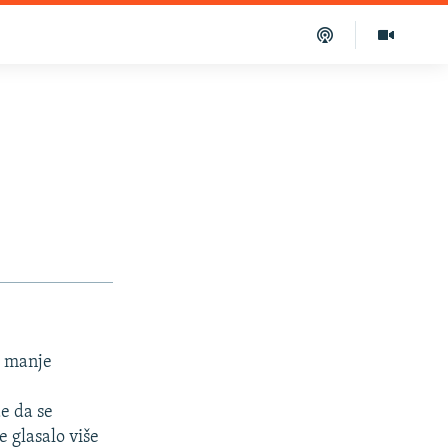
z manje
de da se
e glasalo više