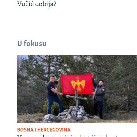
Vučić dobija?
U fokusu
BOSNA I HERCEGOVINA