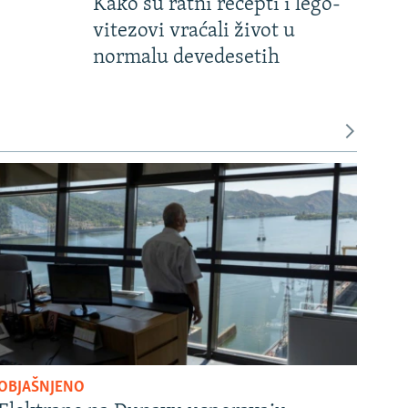
Kako su ratni recepti i lego-
vitezovi vraćali život u
normalu devedesetih
OBJAŠNJENO